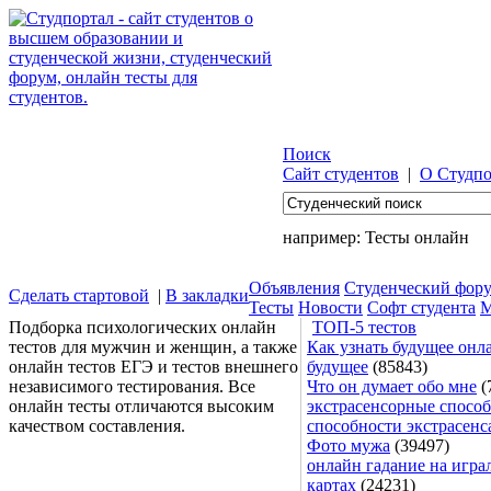
Поиск
Сайт студентов
|
О Студпо
например:
Тесты онлайн
Объявления
Студенческий фор
Сделать стартовой
|
В закладки
Тесты
Новости
Софт студента
М
Подборка психологических онлайн
ТОП-5 тестов
тестов для мужчин и женщин, а также
Как узнать будущее онла
онлайн тестов ЕГЭ и тестов внешнего
будущее
(85843)
независимого тестирования. Все
Что он думает обо мне
(
онлайн тесты отличаются высоким
экстрасенсорные способ
качеством составления.
способности экстрасенс
Фото мужа
(39497)
онлайн гадание на игра
картах
(24231)