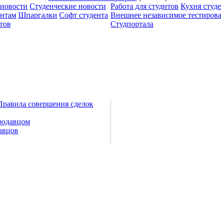
 новости
Студенческие новости
Работа для студнтов
Кухня студ
ентам
Шпаргалки
Софт студента
Внешнее независимое тестиров
тов
Студпортала
Правила совершения сделок
родавцом
авцов