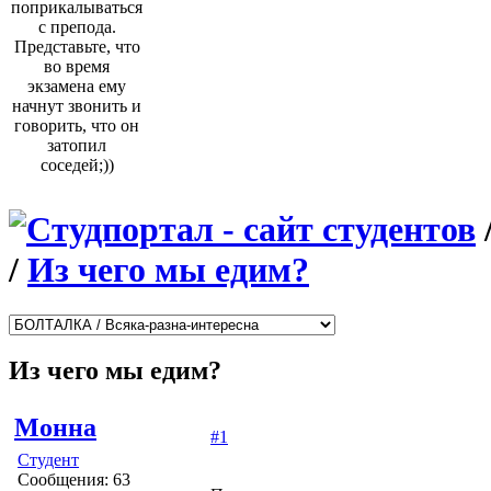
поприкалываться
с препода.
Представьте, что
во время
экзамена ему
начнут звонить и
говорить, что он
затопил
соседей;))
/
Из чего мы едим?
Из чего мы едим?
Монна
#1
Студент
Сообщения: 63