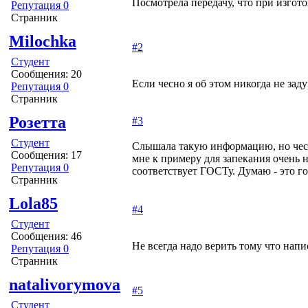
Посмотрела передачу, что при изгот
Репутация 0
Странник
Milochka
#2
Студент
Сообщения: 20
Если чесно я об этом никогда не за
Репутация 0
Странник
Розетта
#3
Студент
Слышала такую информацию, но честн
Сообщения: 17
мне к примеру для запекания очень 
Репутация 0
соответствует ГОСТу. Думаю - это го
Странник
Lola85
#4
Студент
Сообщения: 46
Не всегда надо верить тому что напи
Репутация 0
Странник
natalivorymova
#5
Студент