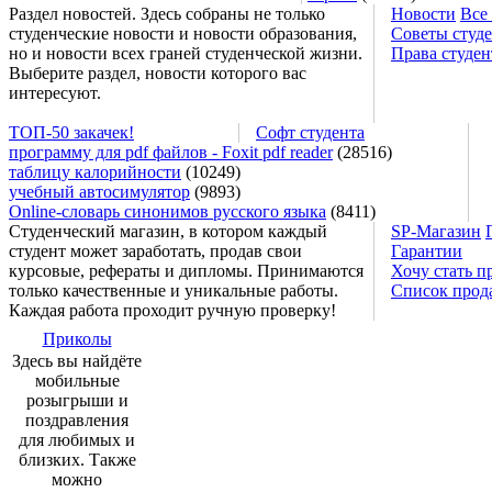
Раздел новостей. Здесь собраны не только
Новости
Все
студенческие новости и новости образования,
Советы студ
но и новости всех граней студенческой жизни.
Права студен
Выберите раздел, новости которого вас
интересуют.
ТОП-50 закачек!
Софт студента
программу для pdf файлов - Foxit pdf reader
(28516)
таблицу калорийности
(10249)
учебный автосимулятор
(9893)
Online-словарь синонимов русского языка
(8411)
Студенческий магазин, в котором каждый
SP-Магазин
студент может заработать, продав свои
Гарантии
курсовые, рефераты и дипломы. Принимаются
Хочу стать п
только качественные и уникальные работы.
Список прод
Каждая работа проходит ручную проверку!
Приколы
Здесь вы найдёте
мобильные
розыгрыши и
поздравления
для любимых и
близких. Также
можно