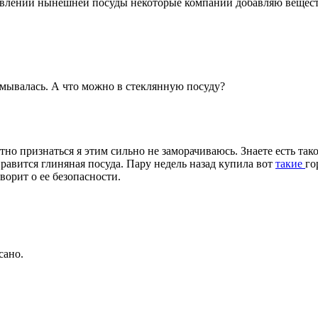
овлении нынешней посуды некоторые компании добавляю вещества
думывалась. А что можно в стеклянную посуду?
о признаться я этим сильно не заморачиваюсь. Знаете есть тако
нравится глиняная посуда. Пару недель назад купила вот
такие
го
ворит о ее безопасности.
сано.