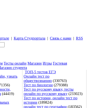
ртале
|
Карта Студпортала
|
Связь с нами
|
RSS
ум
Тесты онлайн
Магазин
Игры
Гостевая
агазин студента
ТОП-5 тестов ЕГЭ
йн, узнать
Онлайн тест по
обществознанию
(330763)
71356)
Тест по биологии
(279388)
ности,
Тест по русскому языку, тесты
а
(44419)
онлайн по русскому языку
(233023)
Тест по истории, онлайн тест по
льных
истории
(189824)
онлайн тест по географии
(183562)