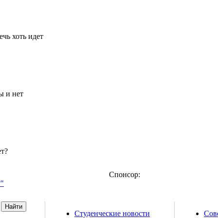
ечь хоть идет
ы и нет
ет?
Спонсор:
?"
Студенческие новости
Сов