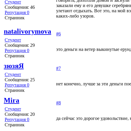
говорить, доползли домой и заснули 
Студент
заказали ему и его девушке серебрян
Сообщения: 46
улетают отдыхать. Вот это, на мой взг
Репутация 0
каких-либо узоров.
Странник
natalivorymova
#6
Студент
Сообщения: 29
это деньги на ветер выкинутые ерунда
Репутация 0
Странник
зюзяЯ
#7
Студент
Сообщения: 25
нет конечно, лучше за эти деньги по
Репутация 0
Странник
Mira
#8
Студент
Сообщения: 20
да сейчас это дорогое удовольствие, 
Репутация 0
Странник