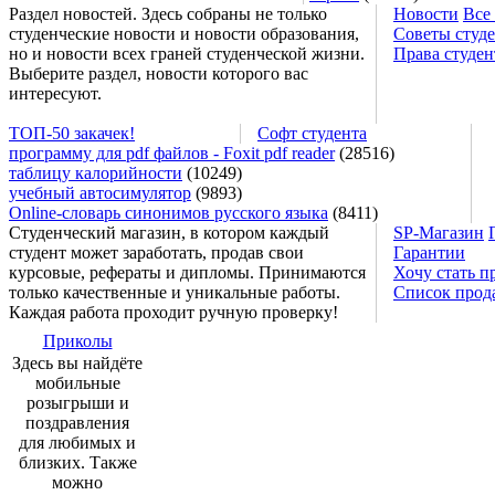
Раздел новостей. Здесь собраны не только
Новости
Все
студенческие новости и новости образования,
Советы студ
но и новости всех граней студенческой жизни.
Права студен
Выберите раздел, новости которого вас
интересуют.
ТОП-50 закачек!
Софт студента
программу для pdf файлов - Foxit pdf reader
(28516)
таблицу калорийности
(10249)
учебный автосимулятор
(9893)
Online-словарь синонимов русского языка
(8411)
Студенческий магазин, в котором каждый
SP-Магазин
студент может заработать, продав свои
Гарантии
курсовые, рефераты и дипломы. Принимаются
Хочу стать п
только качественные и уникальные работы.
Список прод
Каждая работа проходит ручную проверку!
Приколы
Здесь вы найдёте
мобильные
розыгрыши и
поздравления
для любимых и
близких. Также
можно