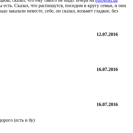
ьбы, сказал, что ему такого не надо. Вчера на
eurogold.ua
 есть. Сказал, что распишутся, посидим в кругу семьи, и они
цо заказали невесте, себе, он сказал, возьмет гладкое, без
12.07.2016
16.07.2016
16.07.2016
орого (есть и бу)