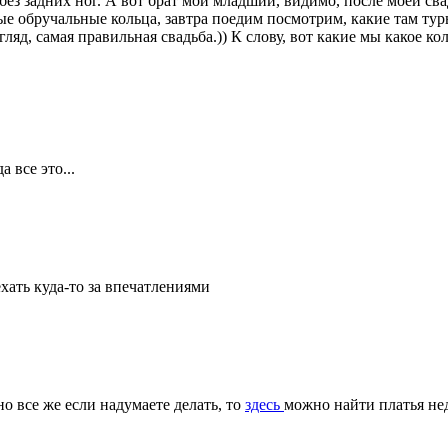
без задних ног. А вот брат мой младший, видимо, после моей свад
ые обручальные кольца, завтра поедим посмотрим, какие там туры
ляд, самая правильная свадьба.)) К слову, вот какие мы какое коль
 все это...
ехать куда-то за впечатлениями
но все же если надумаете делать, то
здесь
можно найти платья нед