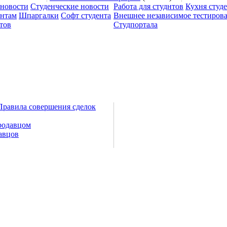
 новости
Студенческие новости
Работа для студнтов
Кухня студ
ентам
Шпаргалки
Софт студента
Внешнее независимое тестиров
тов
Студпортала
Правила совершения сделок
родавцом
авцов