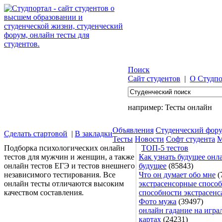
Поиск
Сайт студентов
|
О Студпо
например:
Тесты онлайн
Объявления
Студенческий фор
Сделать стартовой
|
В закладки
Тесты
Новости
Софт студента
М
Подборка психологических онлайн
ТОП-5 тестов
тестов для мужчин и женщин, а также
Как узнать будущее онла
онлайн тестов ЕГЭ и тестов внешнего
будущее
(85843)
независимого тестирования. Все
Что он думает обо мне
(
онлайн тесты отличаются высоким
экстрасенсорные способ
качеством составления.
способности экстрасенс
Фото мужа
(39497)
онлайн гадание на игра
картах
(24231)