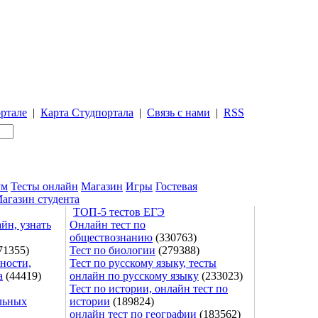
ртале
|
Карта Студпортала
|
Связь с нами
|
RSS
ум
Тесты онлайн
Магазин
Игры
Гостевая
агазин студента
ТОП-5 тестов ЕГЭ
йн, узнать
Онлайн тест по
обществознанию
(330763)
71355)
Тест по биологии
(279388)
ности,
Тест по русскому языку, тесты
а
(44419)
онлайн по русскому языку
(233023)
Тест по истории, онлайн тест по
льных
истории
(189824)
онлайн тест по географии
(183562)