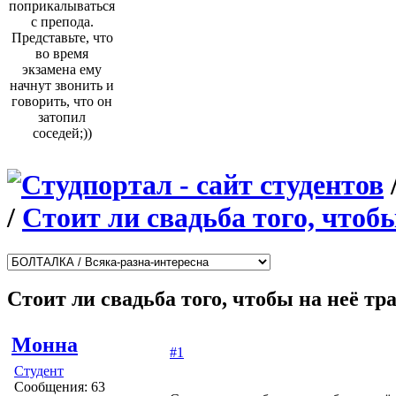
поприкалываться
с препода.
Представьте, что
во время
экзамена ему
начнут звонить и
говорить, что он
затопил
соседей;))
/
Стоит ли свадьба того, что
Стоит ли свадьба того, чтобы на неё 
Монна
#1
Студент
Сообщения: 63