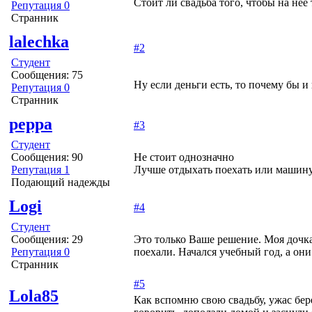
Стоит ли свадьба того, чтобы на не
Репутация 0
Странник
lalechka
#2
Студент
Сообщения: 75
Ну если деньги есть, то почему бы и 
Репутация 0
Странник
peppa
#3
Студент
Сообщения: 90
Не стоит однозначно
Репутация 1
Лучше отдыхать поехать или машину 
Подающий надежды
Logi
#4
Студент
Сообщения: 29
Это только Ваше решение. Моя дочка
Репутация 0
поехали. Начался учебный год, а он
Странник
#5
Lola85
Как вспомню свою свадьбу, ужас бере