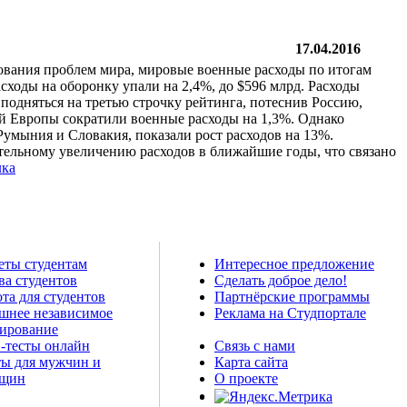
17.04.2016
дования проблем мира, мировые военные расходы по итогам
асходы на оборонку упали на 2,4%, до $596 млрд. Расходы
 подняться на третью строчку рейтинга, потеснив Россию,
ной Европы сократили военные расходы на 1,3%. Однако
Румыния и Словакия, показали рост расходов на 13%.
ительному увеличению расходов в ближайшие годы, что связано
лка
еты студентам
Интересное предложение
ва студентов
Сделать доброе дело!
та для студентов
Партнёрские программы
шнее независимое
Реклама на Студпортале
тирование
-тесты онлайн
Связь с нами
ты для мужчин и
Карта сайта
щин
О проекте