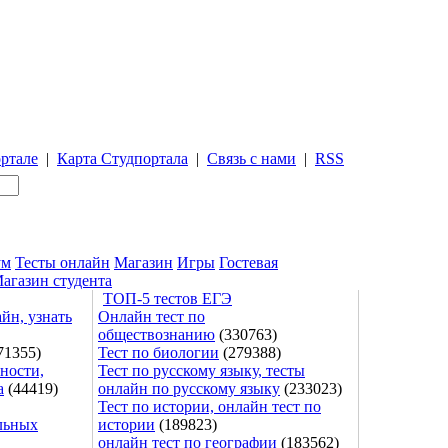
ртале
|
Карта Студпортала
|
Связь с нами
|
RSS
ум
Тесты онлайн
Магазин
Игры
Гостевая
агазин студента
ТОП-5 тестов ЕГЭ
йн, узнать
Онлайн тест по
обществознанию
(330763)
71355)
Тест по биологии
(279388)
ности,
Тест по русскому языку, тесты
а
(44419)
онлайн по русскому языку
(233023)
Тест по истории, онлайн тест по
льных
истории
(189823)
онлайн тест по географии
(183562)