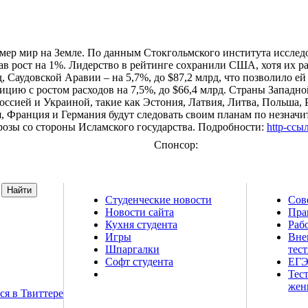
имер мир на Земле. По данным Стокгольмского института иссле
зав рост на 1%. Лидерство в рейтинге сохранили США, хотя их р
, Саудовской Аравии – на 5,7%, до $87,2 млрд, что позволило ей
зицию с ростом расходов на 7,5%, до $66,4 млрд. Страны Запад
оссией и Украиной, такие как Эстония, Латвия, Литва, Польша, 
, Франция и Германия будут следовать своим планам по незнач
розы со стороны Исламского государства. Подробности:
http-ссы
Спонсор:
Студенческие новости
Сов
Новости сайта
Пра
т о высшем
Кухня студента
Рабо
 шпаргалки,
Игры
Вне
й магазин и
Шпаргалки
тес
естирования
Софт студента
ЕГЭ
Тес
жен