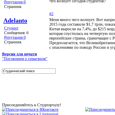
Что волнует сегодня студентов?
Репутация 0
Странник
#2
Adelanto
Меня много чего волнует. Вот напр
2015 года составили $1,7 трлн, пока
Студент
Китая выросли на 7,4%, до $215 млрд
Сообщения: 6
которая спустилась на четвертую по
Репутация 0
европейские страны, граничащие с Р
Странник
Предполагается, что Великобритания
с опасениями по поводу России и уг
Версия для печати
"Поговорим о серьезном"
Studportal.net.ua - неофициальный студенческий сай
образовании и студенческой жизни. Студенческие новости,
софт, форум студентов, живое общение в чате, студенчески
полезные советы, тесты ЕГЭ онлайн и новости внешнего т
собраны и представлены на нашем студенческом сайте.
Присоединяйтесь к Студпорталу!