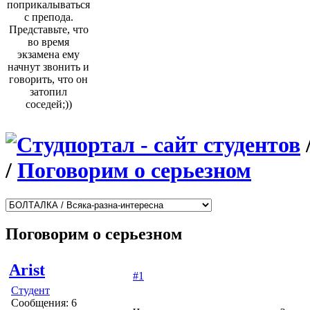
поприкалываться
с препода.
Представьте, что
во время
экзамена ему
начнут звонить и
говорить, что он
затопил
соседей;))
/
Поговорим о серьезном
Поговорим о серьезном
Arist
#1
Студент
Сообщения: 6