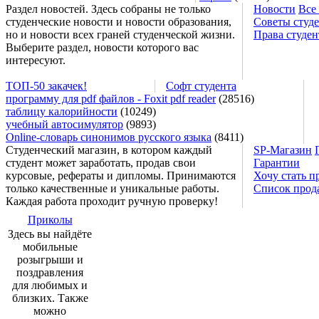
Раздел новостей. Здесь собраны не только
Новости
Все
студенческие новости и новости образования,
Советы студ
но и новости всех граней студенческой жизни.
Права студен
Выберите раздел, новости которого вас
интересуют.
ТОП-50 закачек!
Софт студента
программу для pdf файлов - Foxit pdf reader
(28516)
таблицу калорийности
(10249)
учебный автосимулятор
(9893)
Online-словарь синонимов русского языка
(8411)
Студенческий магазин, в котором каждый
SP-Магазин
студент может заработать, продав свои
Гарантии
курсовые, рефераты и дипломы. Принимаются
Хочу стать п
только качественные и уникальные работы.
Список прод
Каждая работа проходит ручную проверку!
Приколы
Здесь вы найдёте
мобильные
розыгрыши и
поздравления
для любимых и
близких. Также
можно