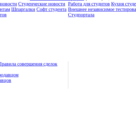
 новости
Студенческие новости
Работа для студнтов
Кухня студ
ентам
Шпаргалки
Софт студента
Внешнее независимое тестиров
тов
Студпортала
Правила совершения сделок
родавцом
авцов