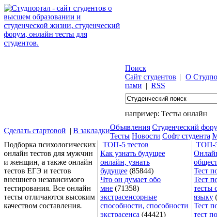
Поиск
Сайт студентов
|
О Студпо
нами
|
RSS
например:
Тесты онлайн
Объявления
Студенческий фор
Сделать стартовой
|
В закладки
Тесты
Новости
Софт студента
М
Подборка психологических
ТОП-5 тестов
ТОП-5
онлайн тестов для мужчин
Как узнать будущее
Онлайн
и женщин, а также онлайн
онлайн, узнать
общес
тестов ЕГЭ и тестов
будущее
(85844)
Тест п
внешнего независимого
Что он думает обо
Тест п
тестирования. Все онлайн
мне
(71358)
тесты 
тесты отличаются высоким
экстрасенсорные
языку
(
качеством составления.
способности, способности
Тест п
экстрасенса
(44421)
тест п