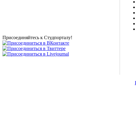
о высшем образовании и студенческой жизни.
Студенческие новости, шпаргалки, софт, форум
студентов, живое общение в чате, студенческий
магазин и полезные советы, тесты ЕГЭ онлайн и
новости внешнего тестирования собраны и
представлены на нашем студенческом сайте.
Присоединяйтесь к Студпорталу!
©2007-2013