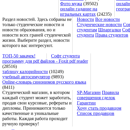
Фото мужа
(39502)
онлайн
онлайн гадание на
геогра
игральных картах
(24235)
Раздел новостей. Здесь собраны не
Новости
Все новости
только студенческие новости и
Студенческие новости
Со
новости образования, но и
студентам
Шпаргалки
Соф
новости всех граней студенческой
студента
Права студентов
жизни. Выберите раздел, новости
которого вас интересуют.
ТОП-50 закачек!
Софт студента
программу для pdf файлов - Foxit pdf reader
(28516)
таблицу калорийности
(10249)
учебный автосимулятор
(9893)
Online-словарь синонимов русского языка
(8411)
Студенческий магазин, в котором
SP-Магазин
Правила
каждый студент может заработать,
совершения сделок
продав свои курсовые, рефераты и
Гарантии
дипломы. Принимаются только
Хочу стать продавцом
качественные и уникальные
Список продавцов
работы. Каждая работа проходит
ручную проверку!