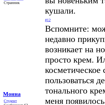
вы новеньким т
Странник
кушали.
#12
Вспомните: мож
недавно прикуп
возникает на н
просто крем. И
косметическое 
пользоваться д
тонального кре
Монна
меня появилось
Студент