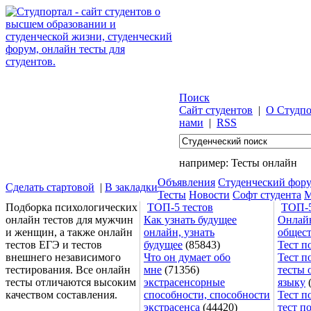
Поиск
Сайт студентов
|
О Студпо
нами
|
RSS
например:
Тесты онлайн
Объявления
Студенческий фор
Сделать стартовой
|
В закладки
Тесты
Новости
Софт студента
М
Подборка психологических
ТОП-5 тестов
ТОП-5
онлайн тестов для мужчин
Как узнать будущее
Онлайн
и женщин, а также онлайн
онлайн, узнать
общес
тестов ЕГЭ и тестов
будущее
(85843)
Тест п
внешнего независимого
Что он думает обо
Тест п
тестирования. Все онлайн
мне
(71356)
тесты 
тесты отличаются высоким
экстрасенсорные
языку
(
качеством составления.
способности, способности
Тест п
экстрасенса
(44420)
тест п