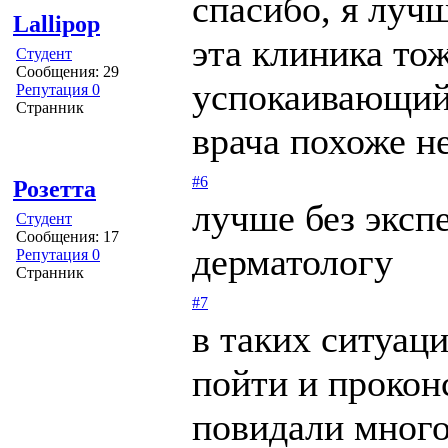
спасибо, я лучш
Lallipop
эта клиника тож
Студент
Сообщения: 29
успокаивающий 
Репутация 0
Странник
врача похоже н
#6
Розетта
лучше без эксп
Студент
Сообщения: 17
дерматологу
Репутация 0
Странник
#7
в таких ситуаци
пойти и прокон
повидали много