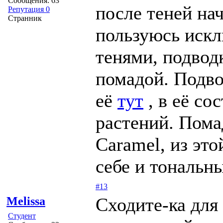
Сообщения: 63
после теней нач
Репутация 0
Странник
пользуюсь иск
тенями, подвод
помадой. Подво
её
тут
, в её со
растений. Пома
Caramel, из это
себе и тональн
#13
Сходите-ка для
Melissa
Студент