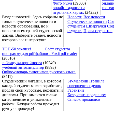
Фото мужа
(39500)
онлайн
онлайн гадание на
геогра
игральных картах
(24232)
Раздел новостей. Здесь собраны не
Новости
Все новости
только студенческие новости и
Студенческие новости
Со
новости образования, но и
студентам
Шпаргалки
Соф
новости всех граней студенческой
студента
Права студентов
жизни. Выберите раздел, новости
которого вас интересуют.
ТОП-50 закачек!
Софт студента
программу для pdf файлов - Foxit pdf reader
(28516)
таблицу калорийности
(10249)
учебный автосимулятор
(9893)
Online-словарь синонимов русского языка
(8411)
Студенческий магазин, в котором
SP-Магазин
Правила
каждый студент может заработать,
совершения сделок
продав свои курсовые, рефераты и
Гарантии
дипломы. Принимаются только
Хочу стать продавцом
качественные и уникальные
Список продавцов
работы. Каждая работа проходит
ручную проверку!