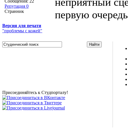
неприятный сце
Сообщения: 22
Репутация 0
первую очередь
Странник
Версия для печати
"проблемы с кожей"
Studportal.net.ua - неофициальный студенческий сайт
о высшем образовании и студенческой жизни.
Студенческие новости, шпаргалки, софт, форум
студентов, живое общение в чате, студенческий
магазин и полезные советы, тесты ЕГЭ онлайн и
новости внешнего тестирования собраны и
представлены на нашем студенческом сайте.
Присоединяйтесь к Студпорталу!