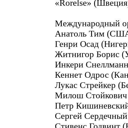
«Rоrelse» (Швеция
Международный ор
Анатоль Тим (США
Генри Осад (Нигер
Житнигор Борис (У
Инкери Снеллманн
Кеннет Одрос (Кан
Лукас Стрейкер (Бе
Милош Стойкович 
Петр Кишиневский
Сергей Сердечный 
Стивенс Годвинт (