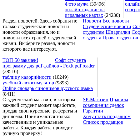
Фото мужа
(39496)
онлайн
онлайн гадание на
геогра
игральных картах
(24230)
Раздел новостей. Здесь собраны не
Новости
Все новости
только студенческие новости и
Студенческие новости
Со
новости образования, но и
студентам
Шпаргалки
Соф
новости всех граней студенческой
студента
Права студентов
жизни. Выберите раздел, новости
которого вас интересуют.
ТОП-50 закачек!
Софт студента
программу для pdf файлов - Foxit pdf reader
(28516)
таблицу калорийности
(10249)
учебный автосимулятор
(9893)
Online-словарь синонимов русского языка
(8411)
Студенческий магазин, в котором
SP-Магазин
Правила
каждый студент может заработать,
совершения сделок
продав свои курсовые, рефераты и
Гарантии
дипломы. Принимаются только
Хочу стать продавцом
качественные и уникальные
Список продавцов
работы. Каждая работа проходит
ручную проверку!