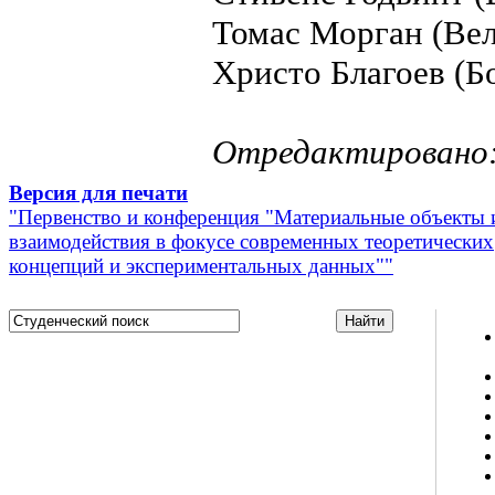
Томас Морган (Вел
Христо Благоев (Б
Отредактировано: 
Версия для печати
"Первенство и конференция "Материальные объекты 
взаимодействия в фокусе современных теоретических
концепций и экспериментальных данных""
Studportal.net.ua - неофициальный студенческий сайт
о высшем образовании и студенческой жизни.
Студенческие новости, шпаргалки, софт, форум
студентов, живое общение в чате, студенческий
магазин и полезные советы, тесты ЕГЭ онлайн и
новости внешнего тестирования собраны и
представлены на нашем студенческом сайте.