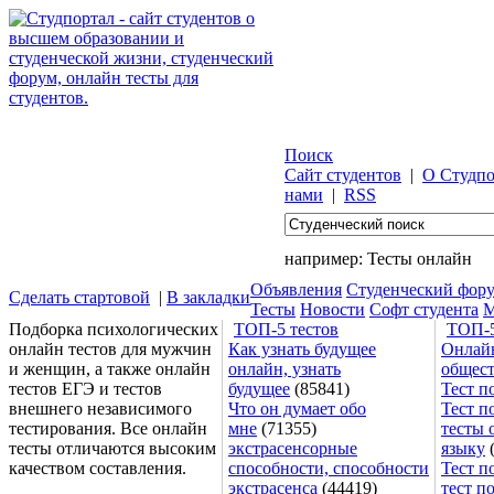
Поиск
Сайт студентов
|
О Студпо
нами
|
RSS
например:
Тесты онлайн
Объявления
Студенческий фор
Сделать стартовой
|
В закладки
Тесты
Новости
Софт студента
М
Подборка психологических
ТОП-5 тестов
ТОП-5
онлайн тестов для мужчин
Как узнать будущее
Онлайн
и женщин, а также онлайн
онлайн, узнать
общес
тестов ЕГЭ и тестов
будущее
(85841)
Тест п
внешнего независимого
Что он думает обо
Тест п
тестирования. Все онлайн
мне
(71355)
тесты 
тесты отличаются высоким
экстрасенсорные
языку
(
качеством составления.
способности, способности
Тест п
экстрасенса
(44419)
тест п