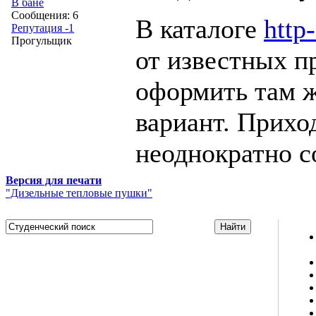
В бане
Сообщения: 6
В каталоге
http
Репутация -1
Прогульщик
от известных п
оформить там ж
вариант. Прихо
неоднократно с
Версия для печати
"Дизельные тепловые пушки"
Studportal.net.ua - неофициальный студенческий сайт
о высшем образовании и студенческой жизни.
Студенческие новости, шпаргалки, софт, форум
студентов, живое общение в чате, студенческий
магазин и полезные советы, тесты ЕГЭ онлайн и