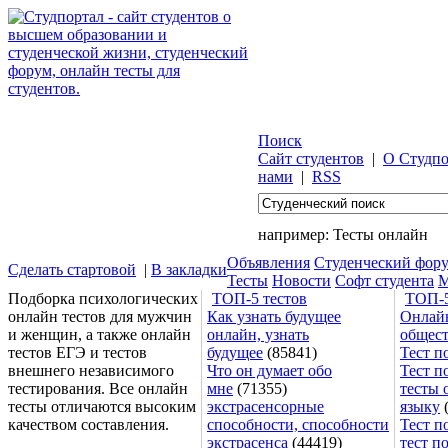
Поиск
Сайт студентов
|
О Студпо
нами
|
RSS
например:
Тесты онлайн
Объявления
Студенческий фор
Сделать стартовой
|
В закладки
Тесты
Новости
Софт студента
М
Подборка психологических
ТОП-5 тестов
ТОП-5
онлайн тестов для мужчин
Как узнать будущее
Онлайн
и женщин, а также онлайн
онлайн, узнать
общес
тестов ЕГЭ и тестов
будущее
(85841)
Тест п
внешнего независимого
Что он думает обо
Тест п
тестирования. Все онлайн
мне
(71355)
тесты 
тесты отличаются высоким
экстрасенсорные
языку
(
качеством составления.
способности, способности
Тест п
экстрасенса
(44419)
тест п