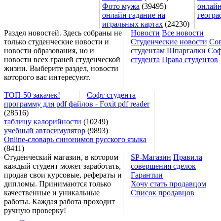
Фото мужа
(39495)
онлайн
онлайн гадание на
геогра
игральных картах
(24230)
Раздел новостей. Здесь собраны не
Новости
Все новости
только студенческие новости и
Студенческие новости
Со
новости образования, но и
студентам
Шпаргалки
Соф
новости всех граней студенческой
студента
Права студентов
жизни. Выберите раздел, новости
которого вас интересуют.
ТОП-50 закачек!
Софт студента
программу для pdf файлов - Foxit pdf reader
(28516)
таблицу калорийности
(10249)
учебный автосимулятор
(9893)
Online-словарь синонимов русского языка
(8411)
Студенческий магазин, в котором
SP-Магазин
Правила
каждый студент может заработать,
совершения сделок
продав свои курсовые, рефераты и
Гарантии
дипломы. Принимаются только
Хочу стать продавцом
качественные и уникальные
Список продавцов
работы. Каждая работа проходит
ручную проверку!