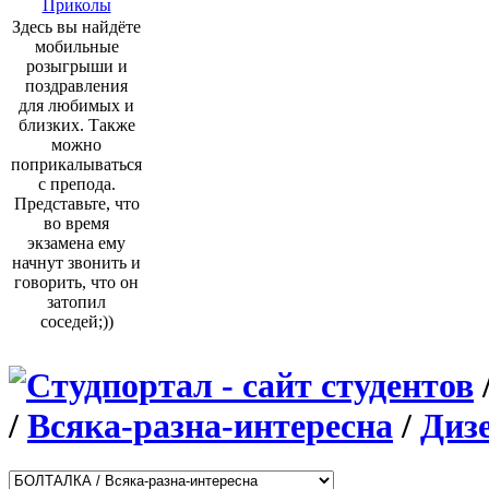
Приколы
Здесь вы найдёте
мобильные
розыгрыши и
поздравления
для любимых и
близких. Также
можно
поприкалываться
с препода.
Представьте, что
во время
экзамена ему
начнут звонить и
говорить, что он
затопил
соседей;))
/
Всяка-разна-интересна
/
Диз