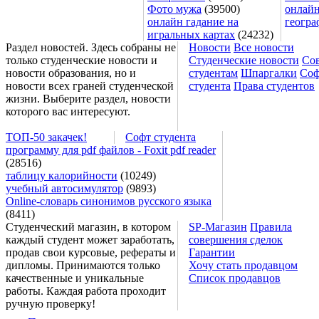
Фото мужа
(39500)
онлайн
онлайн гадание на
геогра
игральных картах
(24232)
Раздел новостей. Здесь собраны не
Новости
Все новости
только студенческие новости и
Студенческие новости
Со
новости образования, но и
студентам
Шпаргалки
Соф
новости всех граней студенческой
студента
Права студентов
жизни. Выберите раздел, новости
которого вас интересуют.
ТОП-50 закачек!
Софт студента
программу для pdf файлов - Foxit pdf reader
(28516)
таблицу калорийности
(10249)
учебный автосимулятор
(9893)
Online-словарь синонимов русского языка
(8411)
Студенческий магазин, в котором
SP-Магазин
Правила
каждый студент может заработать,
совершения сделок
продав свои курсовые, рефераты и
Гарантии
дипломы. Принимаются только
Хочу стать продавцом
качественные и уникальные
Список продавцов
работы. Каждая работа проходит
ручную проверку!