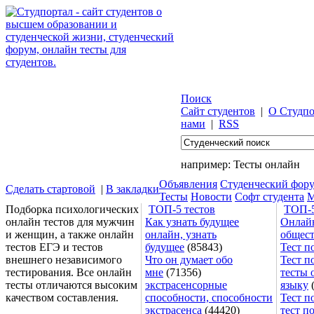
Поиск
Сайт студентов
|
О Студпо
нами
|
RSS
например:
Тесты онлайн
Объявления
Студенческий фор
Сделать стартовой
|
В закладки
Тесты
Новости
Софт студента
М
Подборка психологических
ТОП-5 тестов
ТОП-5
онлайн тестов для мужчин
Как узнать будущее
Онлайн
и женщин, а также онлайн
онлайн, узнать
общес
тестов ЕГЭ и тестов
будущее
(85843)
Тест п
внешнего независимого
Что он думает обо
Тест п
тестирования. Все онлайн
мне
(71356)
тесты 
тесты отличаются высоким
экстрасенсорные
языку
(
качеством составления.
способности, способности
Тест п
экстрасенса
(44420)
тест п