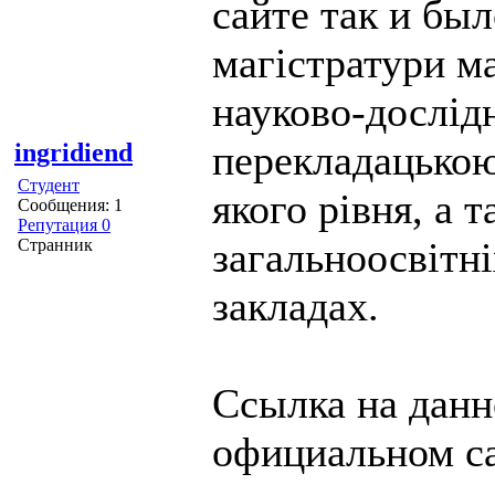
сайте так и бы
магістратури м
науково-дослід
перекладацькою
ingridiend
Студент
якого рівня, а 
Сообщения: 1
Репутация 0
загальноосвітн
Странник
закладах.
Ссылка на данн
официальном с