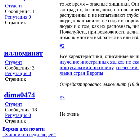
то же время – опасные хищники. Они
Студент
сострадать, беспощадны, патологич
Сообщения: 1
распущенны и не испытывают глубоки
Репутация 0
люди, как правило, не сидят в тюрьм
Странник
людях и о том, как их распознать, чи
Пожалуйста, при возможности делите
помочь многим выбраться из или из
#2
иллюминат
Все характеристики, описанные выш
изучение иностранных языков по ск
Студент
португальский по скайпу
,
греческий 
Сообщения: 3
языки стран Европы
Репутация 0
Странник
Отредактировано: иллюминат (18.06
dima0474
#3
Студент
Сообщения: 18
Не очень
Репутация 0
Странник
Версия для печати
"Хищники среди людей"