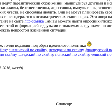
 ведут паразитический образ жизни, манипулируя другими и исп
ески лживы, безответственны, агрессивны, импульсивны, эгоцен
х чувств, не способны любить. Они не могут планировать своё 
ах и не содержатся в психиатрических стационарах. Эти люди на
тайте на сайте
http-ссылка
Там вы можете найти опросники/психол
сь этой информацией с друзьями и знакомыми, группами по инт
бежать непростой жизненной ситуации.
е, точно подходят под образ идеального политика
айпу
:
английский по скайпу
,
немецкий по скайпу
,
французский п
по скайпу
,
шведский по скайпу
,
польский по скайпу
,
чешский по
.2016, назад)
Спонсор: