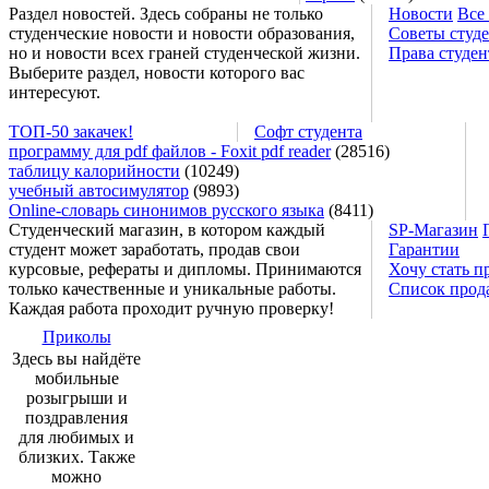
Раздел новостей. Здесь собраны не только
Новости
Все
студенческие новости и новости образования,
Советы студ
но и новости всех граней студенческой жизни.
Права студен
Выберите раздел, новости которого вас
интересуют.
ТОП-50 закачек!
Софт студента
программу для pdf файлов - Foxit pdf reader
(28516)
таблицу калорийности
(10249)
учебный автосимулятор
(9893)
Online-словарь синонимов русского языка
(8411)
Студенческий магазин, в котором каждый
SP-Магазин
студент может заработать, продав свои
Гарантии
курсовые, рефераты и дипломы. Принимаются
Хочу стать п
только качественные и уникальные работы.
Список прод
Каждая работа проходит ручную проверку!
Приколы
Здесь вы найдёте
мобильные
розыгрыши и
поздравления
для любимых и
близких. Также
можно