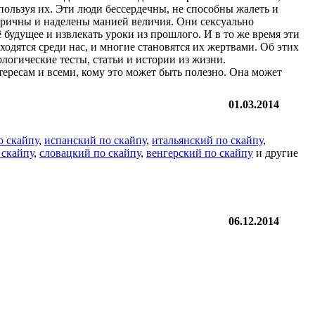
ользуя их. Эти люди бессердечны, не способны жалеть и
тричны и наделены манией величия. Они сексуально
будущее и извлекать уроки из прошлого. И в то же время эти
ходятся среди нас, и многие становятся их жертвами. Об этих
огические тесты, статьи и истории из жизни.
ересам и всеми, кому это может быть полезно. Она может
01.03.2014
о скайпу
,
испанский по скайпу
,
итальянский по скайпу
,
 скайпу
,
словацкий по скайпу
,
венгерский по скайпу
и другие
06.12.2014