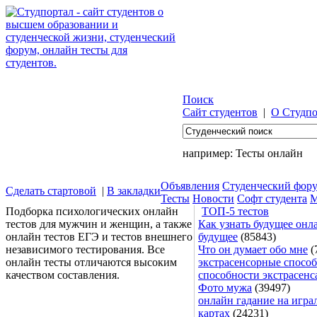
Поиск
Сайт студентов
|
О Студпо
например:
Тесты онлайн
Объявления
Студенческий фор
Сделать стартовой
|
В закладки
Тесты
Новости
Софт студента
М
Подборка психологических онлайн
ТОП-5 тестов
тестов для мужчин и женщин, а также
Как узнать будущее онла
онлайн тестов ЕГЭ и тестов внешнего
будущее
(85843)
независимого тестирования. Все
Что он думает обо мне
(
онлайн тесты отличаются высоким
экстрасенсорные способ
качеством составления.
способности экстрасенс
Фото мужа
(39497)
онлайн гадание на игра
картах
(24231)