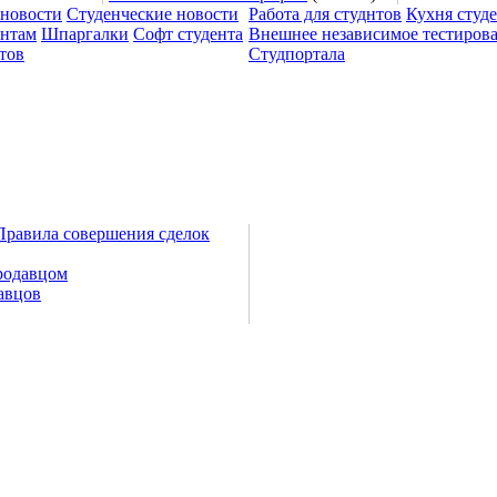
 новости
Студенческие новости
Работа для студнтов
Кухня студ
ентам
Шпаргалки
Софт студента
Внешнее независимое тестиров
тов
Студпортала
Правила совершения сделок
родавцом
авцов