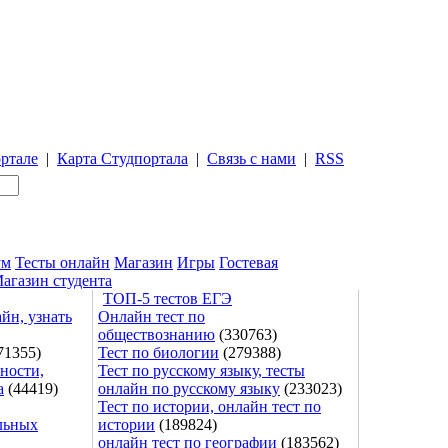
ртале
|
Карта Студпортала
|
Связь с нами
|
RSS
ум
Тесты онлайн
Магазин
Игры
Гостевая
агазин студента
ТОП-5 тестов ЕГЭ
йн, узнать
Онлайн тест по
обществознанию
(330763)
71355)
Тест по биологии
(279388)
ности,
Тест по русскому языку, тесты
а
(44419)
онлайн по русскому языку
(233023)
Тест по истории, онлайн тест по
льных
истории
(189824)
онлайн тест по географии
(183562)