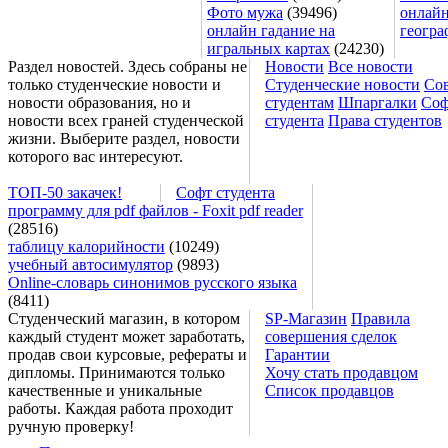
Фото мужа
(39496)
онлайн
онлайн гадание на
геогра
игральных картах
(24230)
Раздел новостей. Здесь собраны не
Новости
Все новости
только студенческие новости и
Студенческие новости
Со
новости образования, но и
студентам
Шпаргалки
Соф
новости всех граней студенческой
студента
Права студентов
жизни. Выберите раздел, новости
которого вас интересуют.
ТОП-50 закачек!
Софт студента
программу для pdf файлов - Foxit pdf reader
(28516)
таблицу калорийности
(10249)
учебный автосимулятор
(9893)
Online-словарь синонимов русского языка
(8411)
Студенческий магазин, в котором
SP-Магазин
Правила
каждый студент может заработать,
совершения сделок
продав свои курсовые, рефераты и
Гарантии
дипломы. Принимаются только
Хочу стать продавцом
качественные и уникальные
Список продавцов
работы. Каждая работа проходит
ручную проверку!