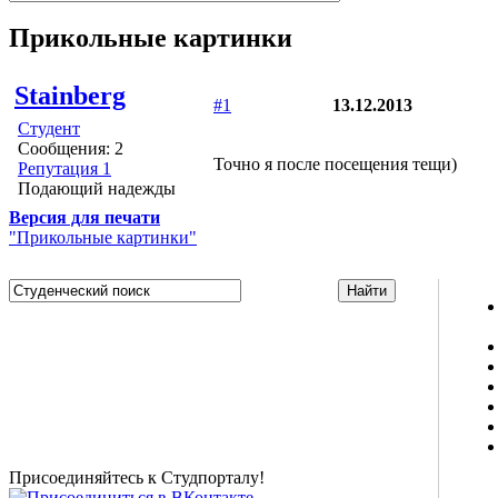
Прикольные картинки
Stainberg
#1
13.12.2013
Студент
Сообщения: 2
Точно я после посещения тещи)
Репутация 1
Подающий надежды
Версия для печати
"Прикольные картинки"
Studportal.net.ua - неофициальный студенческий сайт
о высшем образовании и студенческой жизни.
Студенческие новости, шпаргалки, софт, форум
студентов, живое общение в чате, студенческий
магазин и полезные советы, тесты ЕГЭ онлайн и
новости внешнего тестирования собраны и
представлены на нашем студенческом сайте.
Присоединяйтесь к Студпорталу!