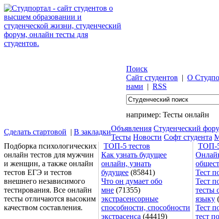
Поиск
Сайт студентов
|
О Студпо
нами
|
RSS
например:
Тесты онлайн
Объявления
Студенческий фор
Сделать стартовой
|
В закладки
Тесты
Новости
Софт студента
М
Подборка психологических
ТОП-5 тестов
ТОП-5
онлайн тестов для мужчин
Как узнать будущее
Онлайн
и женщин, а также онлайн
онлайн, узнать
общес
тестов ЕГЭ и тестов
будущее
(85841)
Тест п
внешнего независимого
Что он думает обо
Тест п
тестирования. Все онлайн
мне
(71355)
тесты 
тесты отличаются высоким
экстрасенсорные
языку
(
качеством составления.
способности, способности
Тест п
экстрасенса
(44419)
тест п