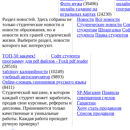
Фото мужа
(39496)
онлайн
онлайн гадание на
геогра
игральных картах
(24230)
Раздел новостей. Здесь собраны не
Новости
Все новости
только студенческие новости и
Студенческие новости
Со
новости образования, но и
студентам
Шпаргалки
Соф
новости всех граней студенческой
студента
Права студентов
жизни. Выберите раздел, новости
которого вас интересуют.
ТОП-50 закачек!
Софт студента
программу для pdf файлов - Foxit pdf reader
(28516)
таблицу калорийности
(10249)
учебный автосимулятор
(9893)
Online-словарь синонимов русского языка
(8411)
Студенческий магазин, в котором
SP-Магазин
Правила
каждый студент может заработать,
совершения сделок
продав свои курсовые, рефераты и
Гарантии
дипломы. Принимаются только
Хочу стать продавцом
качественные и уникальные
Список продавцов
работы. Каждая работа проходит
ручную проверку!