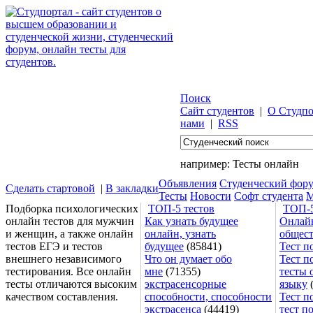
Поиск
Сайт студентов
|
О Студпо
нами
|
RSS
например:
Тесты онлайн
Объявления
Студенческий фор
Сделать стартовой
|
В закладки
Тесты
Новости
Софт студента
М
Подборка психологических
ТОП-5 тестов
ТОП-5
онлайн тестов для мужчин
Как узнать будущее
Онлайн
и женщин, а также онлайн
онлайн, узнать
общес
тестов ЕГЭ и тестов
будущее
(85841)
Тест п
внешнего независимого
Что он думает обо
Тест п
тестирования. Все онлайн
мне
(71355)
тесты 
тесты отличаются высоким
экстрасенсорные
языку
(
качеством составления.
способности, способности
Тест п
экстрасенса
(44419)
тест п