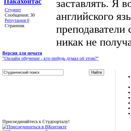
заставлять. Я в
Пакахонтас
Студент
английского яз
Сообщения: 30
Репутация 0
преподаватели 
Странник
никак не получ
Версия для печати
"Онлайн обучение - кто нибудь думал об этом?"
Studportal.net.ua - неофициальный студенческий сайт
о высшем образовании и студенческой жизни.
Студенческие новости, шпаргалки, софт, форум
студентов, живое общение в чате, студенческий
магазин и полезные советы, тесты ЕГЭ онлайн и
новости внешнего тестирования собраны и
представлены на нашем студенческом сайте.
Присоединяйтесь к Студпорталу!