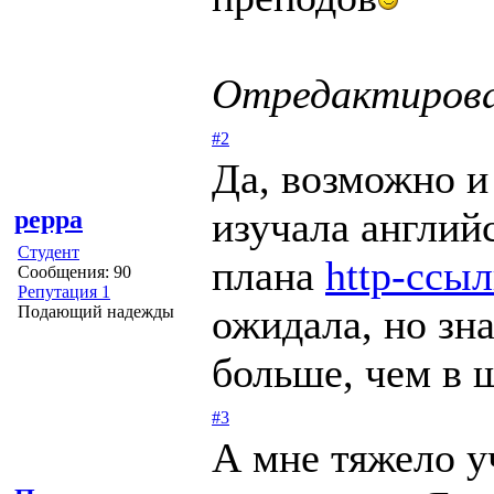
Отредактирован
#2
Да, возможно и
изучала англий
peppa
Студент
плана
http-ссыл
Сообщения: 90
Репутация 1
ожидала, но зн
Подающий надежды
больше, чем в ш
#3
А мне тяжело у