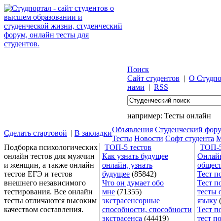
Поиск
Сайт студентов
|
О Студпо
нами
|
RSS
например:
Тесты онлайн
Объявления
Студенческий фор
Сделать стартовой
|
В закладки
Тесты
Новости
Софт студента
М
Подборка психологических
ТОП-5 тестов
ТОП-5
онлайн тестов для мужчин
Как узнать будущее
Онлайн
и женщин, а также онлайн
онлайн, узнать
общес
тестов ЕГЭ и тестов
будущее
(85842)
Тест п
внешнего независимого
Что он думает обо
Тест п
тестирования. Все онлайн
мне
(71355)
тесты 
тесты отличаются высоким
экстрасенсорные
языку
(
качеством составления.
способности, способности
Тест п
экстрасенса
(44419)
тест п