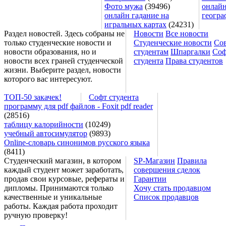
Фото мужа
(39496)
онлайн
онлайн гадание на
геогра
игральных картах
(24231)
Раздел новостей. Здесь собраны не
Новости
Все новости
только студенческие новости и
Студенческие новости
Со
новости образования, но и
студентам
Шпаргалки
Соф
новости всех граней студенческой
студента
Права студентов
жизни. Выберите раздел, новости
которого вас интересуют.
ТОП-50 закачек!
Софт студента
программу для pdf файлов - Foxit pdf reader
(28516)
таблицу калорийности
(10249)
учебный автосимулятор
(9893)
Online-словарь синонимов русского языка
(8411)
Студенческий магазин, в котором
SP-Магазин
Правила
каждый студент может заработать,
совершения сделок
продав свои курсовые, рефераты и
Гарантии
дипломы. Принимаются только
Хочу стать продавцом
качественные и уникальные
Список продавцов
работы. Каждая работа проходит
ручную проверку!