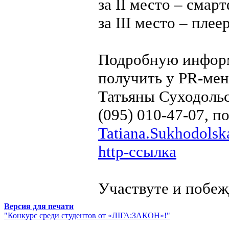
за ІІ место – смар
за ІІІ место – плеер
Подробную информ
получить у PR-ме
Татьяны Суходольс
(095) 010-47-07, п
Tatiana.Sukhodols
http-ссылка
Участвуте и побеж
Версия для печати
"Конкурс среди студентов от «ЛІГА:ЗАКОН»!"