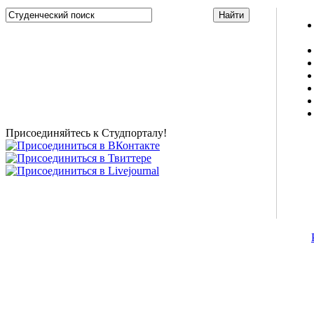
Studportal.net.ua - неофициальный студенческий сайт
о высшем образовании и студенческой жизни.
Студенческие новости, шпаргалки, софт, форум
студентов, живое общение в чате, студенческий
магазин и полезные советы, тесты ЕГЭ онлайн и
новости внешнего тестирования собраны и
представлены на нашем студенческом сайте.
Присоединяйтесь к Студпорталу!
©2007-2013