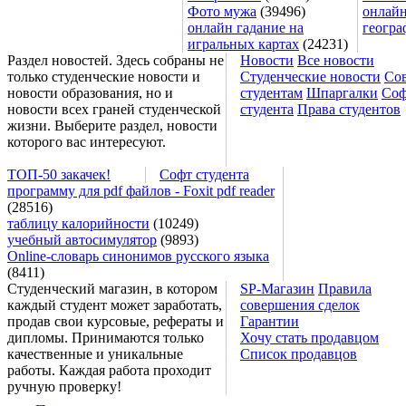
Фото мужа
(39496)
онлайн
онлайн гадание на
геогра
игральных картах
(24231)
Раздел новостей. Здесь собраны не
Новости
Все новости
только студенческие новости и
Студенческие новости
Со
новости образования, но и
студентам
Шпаргалки
Соф
новости всех граней студенческой
студента
Права студентов
жизни. Выберите раздел, новости
которого вас интересуют.
ТОП-50 закачек!
Софт студента
программу для pdf файлов - Foxit pdf reader
(28516)
таблицу калорийности
(10249)
учебный автосимулятор
(9893)
Online-словарь синонимов русского языка
(8411)
Студенческий магазин, в котором
SP-Магазин
Правила
каждый студент может заработать,
совершения сделок
продав свои курсовые, рефераты и
Гарантии
дипломы. Принимаются только
Хочу стать продавцом
качественные и уникальные
Список продавцов
работы. Каждая работа проходит
ручную проверку!