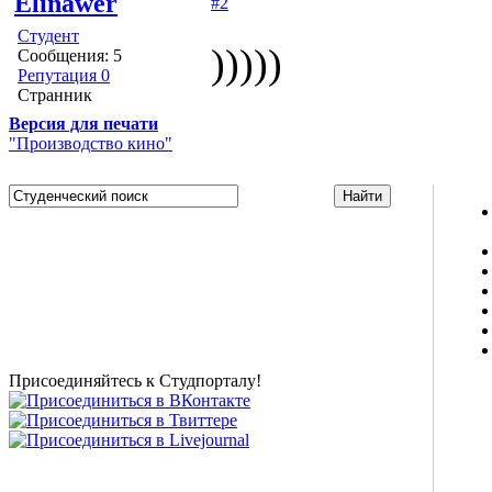
Elinawer
#2
Студент
)))))
Сообщения: 5
Репутация 0
Странник
Версия для печати
"Производство кино"
Studportal.net.ua - неофициальный студенческий сайт
о высшем образовании и студенческой жизни.
Студенческие новости, шпаргалки, софт, форум
студентов, живое общение в чате, студенческий
магазин и полезные советы, тесты ЕГЭ онлайн и
новости внешнего тестирования собраны и
представлены на нашем студенческом сайте.
Присоединяйтесь к Студпорталу!