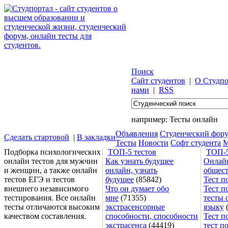
Поиск
Сайт студентов
|
О Студпо
нами
|
RSS
например:
Тесты онлайн
Объявления
Студенческий фор
Сделать стартовой
|
В закладки
Тесты
Новости
Софт студента
М
Подборка психологических
ТОП-5 тестов
ТОП-5
онлайн тестов для мужчин
Как узнать будущее
Онлайн
и женщин, а также онлайн
онлайн, узнать
общес
тестов ЕГЭ и тестов
будущее
(85842)
Тест п
внешнего независимого
Что он думает обо
Тест п
тестирования. Все онлайн
мне
(71355)
тесты 
тесты отличаются высоким
экстрасенсорные
языку
(
качеством составления.
способности, способности
Тест п
экстрасенса
(44419)
тест п