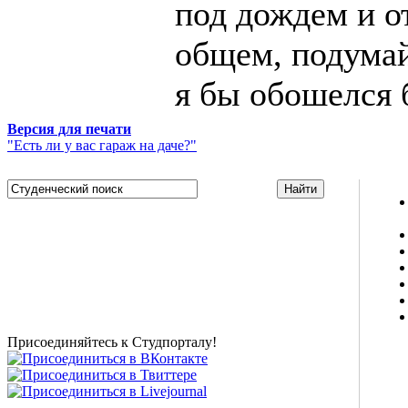
под дождем и о
общем, подумай
я бы обошелся 
Версия для печати
"Есть ли у вас гараж на даче?"
Studportal.net.ua - неофициальный студенческий сайт
о высшем образовании и студенческой жизни.
Студенческие новости, шпаргалки, софт, форум
студентов, живое общение в чате, студенческий
магазин и полезные советы, тесты ЕГЭ онлайн и
новости внешнего тестирования собраны и
представлены на нашем студенческом сайте.
Присоединяйтесь к Студпорталу!