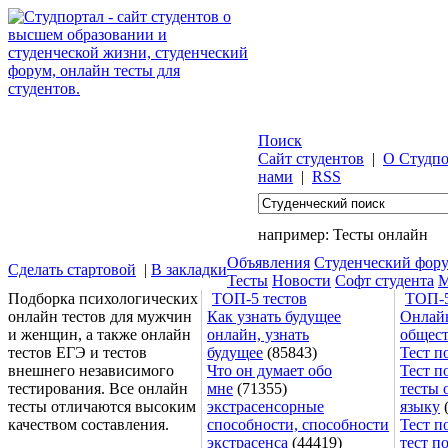
Поиск
Сайт студентов
|
О Студпо
нами
|
RSS
например:
Тесты онлайн
Объявления
Студенческий фор
Сделать стартовой
|
В закладки
Тесты
Новости
Софт студента
М
Подборка психологических
ТОП-5 тестов
ТОП-5
онлайн тестов для мужчин
Как узнать будущее
Онлайн
и женщин, а также онлайн
онлайн, узнать
общес
тестов ЕГЭ и тестов
будущее
(85843)
Тест п
внешнего независимого
Что он думает обо
Тест п
тестирования. Все онлайн
мне
(71355)
тесты 
тесты отличаются высоким
экстрасенсорные
языку
(
качеством составления.
способности, способности
Тест п
экстрасенса
(44419)
тест п