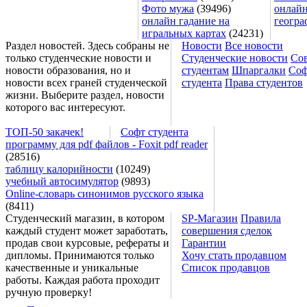
Фото мужа
(39496)
онлайн
онлайн гадание на
геогра
игральных картах
(24231)
Раздел новостей. Здесь собраны не
Новости
Все новости
только студенческие новости и
Студенческие новости
Со
новости образования, но и
студентам
Шпаргалки
Соф
новости всех граней студенческой
студента
Права студентов
жизни. Выберите раздел, новости
которого вас интересуют.
ТОП-50 закачек!
Софт студента
программу для pdf файлов - Foxit pdf reader
(28516)
таблицу калорийности
(10249)
учебный автосимулятор
(9893)
Online-словарь синонимов русского языка
(8411)
Студенческий магазин, в котором
SP-Магазин
Правила
каждый студент может заработать,
совершения сделок
продав свои курсовые, рефераты и
Гарантии
дипломы. Принимаются только
Хочу стать продавцом
качественные и уникальные
Список продавцов
работы. Каждая работа проходит
ручную проверку!