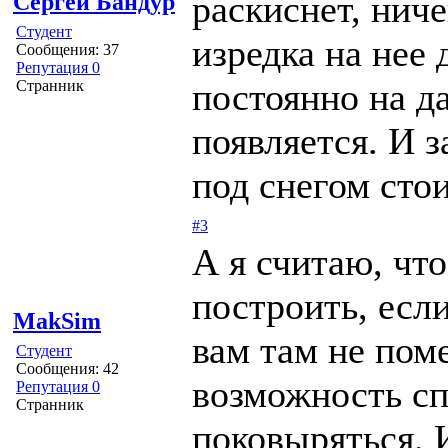
раскиснет, ниче
Сергей Бандур
Студент
изредка на нее
Сообщения: 37
Репутация 0
постоянно на да
Странник
появляется. И 
под снегом стои
#3
А я считаю, чт
построить, есл
MakSim
вам там не пом
Студент
Сообщения: 42
возможность сп
Репутация 0
Странник
поковыряться. 