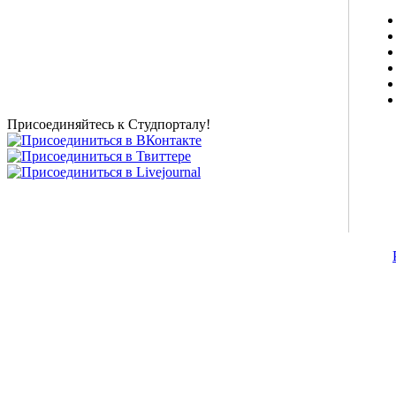
Studportal.net.ua - неофициальный студенческий сайт
о высшем образовании и студенческой жизни.
Студенческие новости, шпаргалки, софт, форум
студентов, живое общение в чате, студенческий
магазин и полезные советы, тесты ЕГЭ онлайн и
новости внешнего тестирования собраны и
представлены на нашем студенческом сайте.
Присоединяйтесь к Студпорталу!
©2007-2013