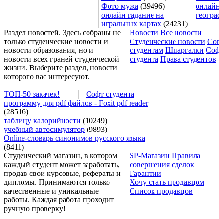
Фото мужа
(39496)
онлайн
онлайн гадание на
геогра
игральных картах
(24231)
Раздел новостей. Здесь собраны не
Новости
Все новости
только студенческие новости и
Студенческие новости
Со
новости образования, но и
студентам
Шпаргалки
Соф
новости всех граней студенческой
студента
Права студентов
жизни. Выберите раздел, новости
которого вас интересуют.
ТОП-50 закачек!
Софт студента
программу для pdf файлов - Foxit pdf reader
(28516)
таблицу калорийности
(10249)
учебный автосимулятор
(9893)
Online-словарь синонимов русского языка
(8411)
Студенческий магазин, в котором
SP-Магазин
Правила
каждый студент может заработать,
совершения сделок
продав свои курсовые, рефераты и
Гарантии
дипломы. Принимаются только
Хочу стать продавцом
качественные и уникальные
Список продавцов
работы. Каждая работа проходит
ручную проверку!