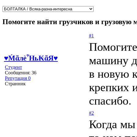
Помогите найти грузчиков и грузовую 
#1
Помогите
машину д
♥ḾᾶлѐἯь₭ᾶЯ♥
Студент
в новую 
Сообщения: 36
Репутация 0
крепких и
Странник
спасибо.
#2
Когда мы