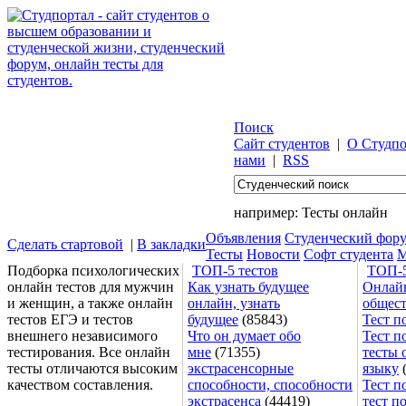
Поиск
Сайт студентов
|
О Студпо
нами
|
RSS
например:
Тесты онлайн
Объявления
Студенческий фор
Сделать стартовой
|
В закладки
Тесты
Новости
Софт студента
М
Подборка психологических
ТОП-5 тестов
ТОП-5
онлайн тестов для мужчин
Как узнать будущее
Онлайн
и женщин, а также онлайн
онлайн, узнать
общес
тестов ЕГЭ и тестов
будущее
(85843)
Тест п
внешнего независимого
Что он думает обо
Тест п
тестирования. Все онлайн
мне
(71355)
тесты 
тесты отличаются высоким
экстрасенсорные
языку
(
качеством составления.
способности, способности
Тест п
экстрасенса
(44419)
тест п