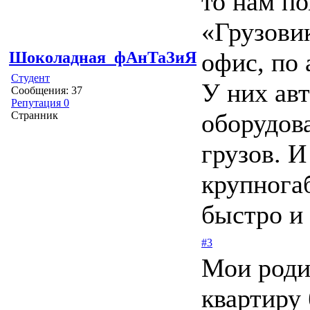
то нам п
«Грузови
офис, по 
Шоколадная_фАнТаЗиЯ
Студент
У них ав
Сообщения: 37
Репутация 0
оборудов
Странник
грузов. 
крупнога
быстро и 
#3
Мои роди
квартиру 