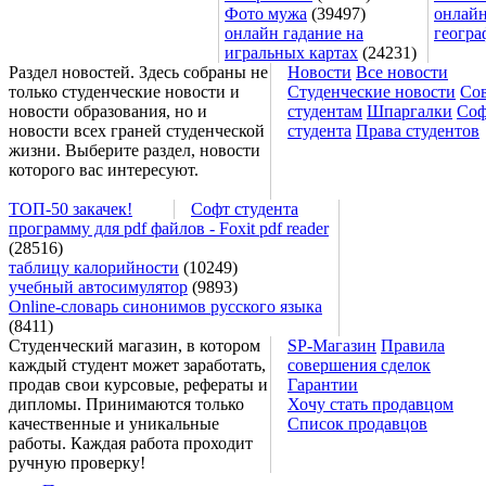
Фото мужа
(39497)
онлайн
онлайн гадание на
геогра
игральных картах
(24231)
Раздел новостей. Здесь собраны не
Новости
Все новости
только студенческие новости и
Студенческие новости
Со
новости образования, но и
студентам
Шпаргалки
Соф
новости всех граней студенческой
студента
Права студентов
жизни. Выберите раздел, новости
которого вас интересуют.
ТОП-50 закачек!
Софт студента
программу для pdf файлов - Foxit pdf reader
(28516)
таблицу калорийности
(10249)
учебный автосимулятор
(9893)
Online-словарь синонимов русского языка
(8411)
Студенческий магазин, в котором
SP-Магазин
Правила
каждый студент может заработать,
совершения сделок
продав свои курсовые, рефераты и
Гарантии
дипломы. Принимаются только
Хочу стать продавцом
качественные и уникальные
Список продавцов
работы. Каждая работа проходит
ручную проверку!