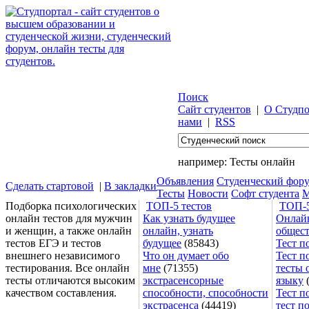
Поиск
Сайт студентов
|
О Студпо
нами
|
RSS
например:
Тесты онлайн
Объявления
Студенческий фор
Сделать стартовой
|
В закладки
Тесты
Новости
Софт студента
М
Подборка психологических
ТОП-5 тестов
ТОП-5
онлайн тестов для мужчин
Как узнать будущее
Онлайн
и женщин, а также онлайн
онлайн, узнать
общес
тестов ЕГЭ и тестов
будущее
(85843)
Тест п
внешнего независимого
Что он думает обо
Тест п
тестирования. Все онлайн
мне
(71355)
тесты 
тесты отличаются высоким
экстрасенсорные
языку
(
качеством составления.
способности, способности
Тест п
экстрасенса
(44419)
тест п