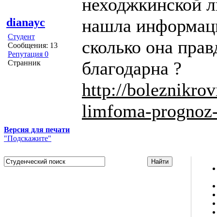
неходжкинской л
нашла информаци
dianayc
Студент
сколько она прав
Сообщения: 13
Репутация 0
благодарна ?
Странник
http://boleznikro
limfoma-prognoz-
Версия для печати
"Подскажите"
Studportal.net.ua - неофициальный студенческий сайт
о высшем образовании и студенческой жизни.
Студенческие новости, шпаргалки, софт, форум
студентов, живое общение в чате, студенческий
магазин и полезные советы, тесты ЕГЭ онлайн и