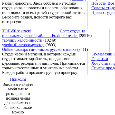
Раздел новостей. Здесь собраны не только
Новости
Все
студенческие новости и новости образования,
Советы студ
но и новости всех граней студенческой жизни.
Права студен
Выберите раздел, новости которого вас
интересуют.
ТОП-50 закачек!
Софт студента
программу для pdf файлов - Foxit pdf reader
(28516)
таблицу калорийности
(10249)
учебный автосимулятор
(9893)
Online-словарь синонимов русского языка
(8411)
Студенческий магазин, в котором каждый
SP-Магазин
студент может заработать, продав свои
Гарантии
курсовые, рефераты и дипломы. Принимаются
Хочу стать п
только качественные и уникальные работы.
Список прод
Каждая работа проходит ручную проверку!
Приколы
Здесь вы найдёте
мобильные
розыгрыши и
поздравления
для любимых и
близких. Также
можно