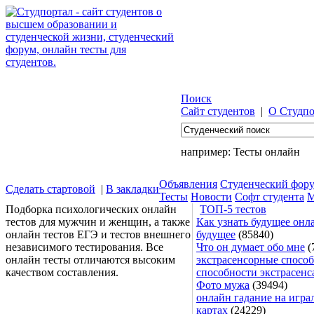
Поиск
Сайт студентов
|
О Студпо
например:
Тесты онлайн
Объявления
Студенческий фор
Сделать стартовой
|
В закладки
Тесты
Новости
Софт студента
М
Подборка психологических онлайн
ТОП-5 тестов
тестов для мужчин и женщин, а также
Как узнать будущее онла
онлайн тестов ЕГЭ и тестов внешнего
будущее
(85840)
независимого тестирования. Все
Что он думает обо мне
(
онлайн тесты отличаются высоким
экстрасенсорные способ
качеством составления.
способности экстрасенс
Фото мужа
(39494)
онлайн гадание на игра
картах
(24229)