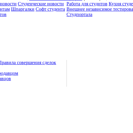
 новости
Студенческие новости
Работа для студнтов
Кухня студ
ентам
Шпаргалки
Софт студента
Внешнее независимое тестиров
тов
Студпортала
Правила совершения сделок
родавцом
авцов