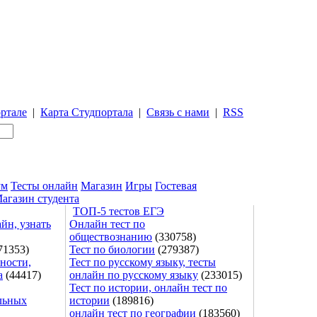
ртале
|
Карта Студпортала
|
Связь с нами
|
RSS
ум
Тесты онлайн
Магазин
Игры
Гостевая
агазин студента
ТОП-5 тестов ЕГЭ
йн, узнать
Онлайн тест по
обществознанию
(330758)
71353)
Тест по биологии
(279387)
ности,
Тест по русскому языку, тесты
а
(44417)
онлайн по русскому языку
(233015)
Тест по истории, онлайн тест по
льных
истории
(189816)
онлайн тест по географии
(183560)