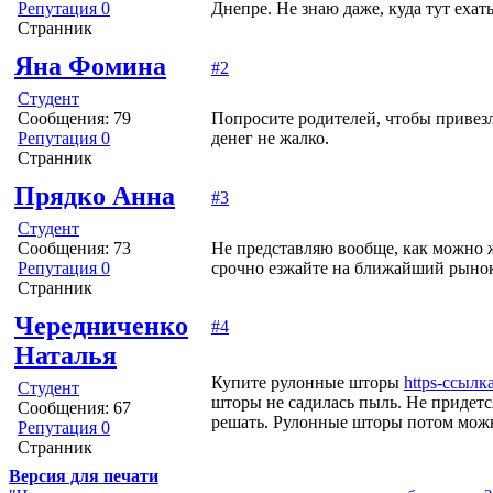
Репутация 0
Днепре. Не знаю даже, куда тут ехать
Странник
Яна Фомина
#2
Студент
Сообщения: 79
Попросите родителей, чтобы привезл
Репутация 0
денег не жалко.
Странник
Прядко Анна
#3
Студент
Сообщения: 73
Не представляю вообще, как можно жи
Репутация 0
срочно езжайте на ближайший рынок
Странник
Чередниченко
#4
Наталья
Купите рулонные шторы
https-ссылк
Студент
шторы не садилась пыль. Не придется
Сообщения: 67
решать. Рулонные шторы потом можно
Репутация 0
Странник
Версия для печати