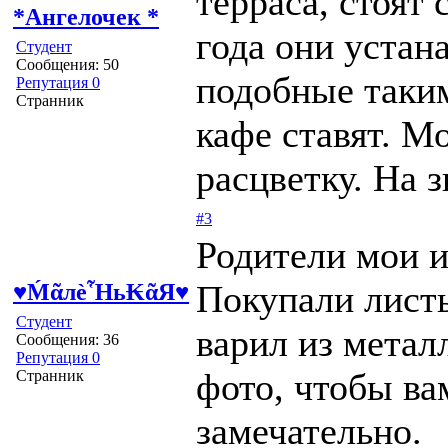
терраса, стоят
*Ангелочек *
года они устан
Студент
Сообщения: 50
подобные таким
Репутация 0
Странник
кафе ставят. 
расцветку. На 
#3
Родители мои и
Покупали листы
♥ḾᾶлѐἯь₭ᾶЯ♥
Студент
варил из металл
Сообщения: 36
Репутация 0
фото, чтобы ва
Странник
замечательно.