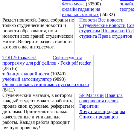
Фото мужа
(39500)
онлайн
онлайн гадание на
геогра
игральных картах
(24232)
Раздел новостей. Здесь собраны не
Новости
Все новости
только студенческие новости и
Студенческие новости
Со
новости образования, но и
студентам
Шпаргалки
Соф
новости всех граней студенческой
студента
Права студентов
жизни. Выберите раздел, новости
которого вас интересуют.
ТОП-50 закачек!
Софт студента
программу для pdf файлов - Foxit pdf reader
(28516)
таблицу калорийности
(10249)
учебный автосимулятор
(9893)
Online-словарь синонимов русского языка
(8411)
Студенческий магазин, в котором
SP-Магазин
Правила
каждый студент может заработать,
совершения сделок
продав свои курсовые, рефераты и
Гарантии
дипломы. Принимаются только
Хочу стать продавцом
качественные и уникальные
Список продавцов
работы. Каждая работа проходит
ручную проверку!