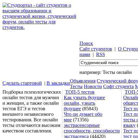
Поиск
Сайт студентов
|
О Студпо
нами
|
RSS
например:
Тесты онлайн
Объявления
Студенческий фор
Сделать стартовой
|
В закладки
Тесты
Новости
Софт студента
М
Подборка психологических
ТОП-5 тестов
ТОП-5
онлайн тестов для мужчин
Как узнать будущее
Онлайн
и женщин, а также онлайн
онлайн, узнать
общес
тестов ЕГЭ и тестов
будущее
(85843)
Тест п
внешнего независимого
Что он думает обо
Тест п
тестирования. Все онлайн
мне
(71356)
тесты 
тесты отличаются высоким
экстрасенсорные
языку
(
качеством составления.
способности, способности
Тест п
экстрасенса
(44420)
тест п