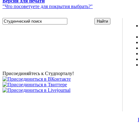
Версия для печати
"Что посоветуете для покрытия выбрать?"
Studportal.net.ua - неофициальный студенческий сайт
о высшем образовании и студенческой жизни.
Студенческие новости, шпаргалки, софт, форум
студентов, живое общение в чате, студенческий
магазин и полезные советы, тесты ЕГЭ онлайн и
новости внешнего тестирования собраны и
представлены на нашем студенческом сайте.
Присоединяйтесь к Студпорталу!
©2007-2013