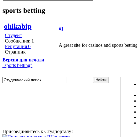
sports betting
ohikabip
#1
Студент
Сообщения: 1
A great site for casinos and sports bettin
Репутация 0
Странник
Версия для печати
"sports betting"
Studportal.net.ua - неофициальный студенческий сайт
о высшем образовании и студенческой жизни.
Студенческие новости, шпаргалки, софт, форум
студентов, живое общение в чате, студенческий
магазин и полезные советы, тесты ЕГЭ онлайн и
новости внешнего тестирования собраны и
представлены на нашем студенческом сайте.
Присоединяйтесь к Студпорталу!