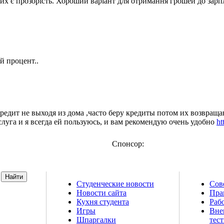
их є прозорість. Хороший варіант для отримання грошей до зарп
й процент..
кредит не выходя из дома ,часто беру кредиты потом их возвраща
услуга и я всегда ей пользуюсь, и вам рекомендую очень удобно
ht
Спонсор:
Студенческие новости
Сов
Новости сайта
Пра
т о высшем
Кухня студента
Рабо
 шпаргалки,
Игры
Вне
й магазин и
Шпаргалки
тес
естирования