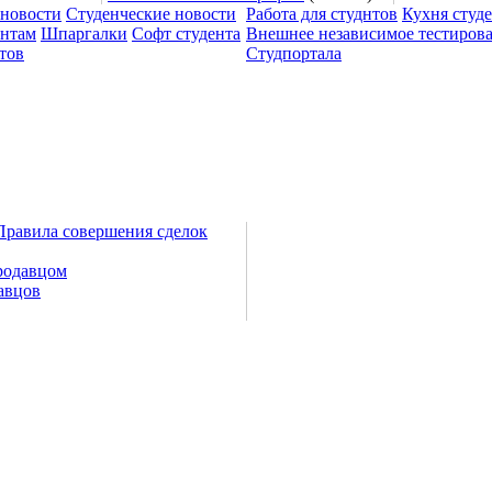
 новости
Студенческие новости
Работа для студнтов
Кухня студ
ентам
Шпаргалки
Софт студента
Внешнее независимое тестиров
тов
Студпортала
Правила совершения сделок
родавцом
авцов