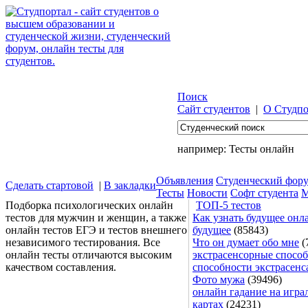
Поиск
Сайт студентов
|
О Студпо
например:
Тесты онлайн
Объявления
Студенческий фор
Сделать стартовой
|
В закладки
Тесты
Новости
Софт студента
М
Подборка психологических онлайн
ТОП-5 тестов
тестов для мужчин и женщин, а также
Как узнать будущее онла
онлайн тестов ЕГЭ и тестов внешнего
будущее
(85843)
независимого тестирования. Все
Что он думает обо мне
(
онлайн тесты отличаются высоким
экстрасенсорные способ
качеством составления.
способности экстрасенс
Фото мужа
(39496)
онлайн гадание на игра
картах
(24231)