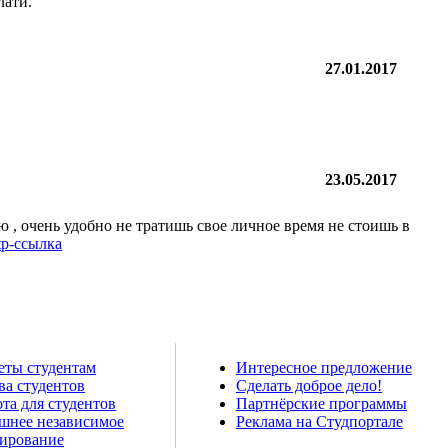
лати.
27.01.2017
23.05.2017
ю , очень удобно не тратишь свое личное время не стоишь в
tp-ссылка
еты студентам
Интересное предложение
ва студентов
Сделать доброе дело!
та для студентов
Партнёрские программы
шнее независимое
Реклама на Студпортале
тирование