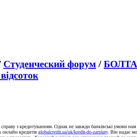
/
Студенческий форум
/
БОЛТ
 відсоток
 справу з кредитуванням. Однак не завжди банківські умови нам
х онлайн кредитів
globalcredit.ua/uk/kredit-do-zarplaty
. Він надає 