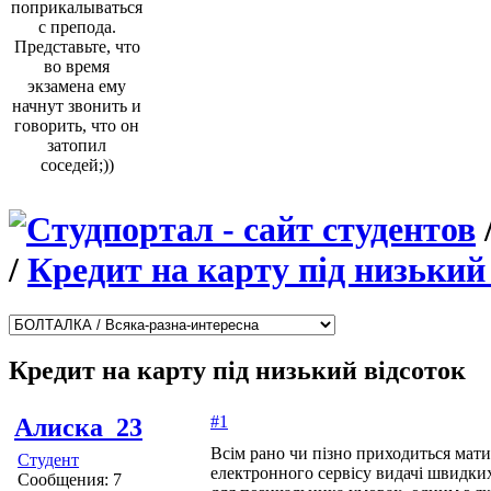
поприкалываться
с препода.
Представьте, что
во время
экзамена ему
начнут звонить и
говорить, что он
затопил
соседей;))
/
Кредит на карту під низький
Кредит на карту під низький відсоток
#1
Алиска_23
Всім рано чи пізно приходиться мати
Студент
електронного сервісу видачі швидки
Сообщения: 7