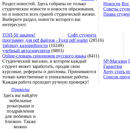
Раздел новостей. Здесь собраны не только
Новости
Все
студенческие новости и новости образования,
Советы студ
но и новости всех граней студенческой жизни.
Права студен
Выберите раздел, новости которого вас
интересуют.
ТОП-50 закачек!
Софт студента
программу для pdf файлов - Foxit pdf reader
(28516)
таблицу калорийности
(10249)
учебный автосимулятор
(9893)
Online-словарь синонимов русского языка
(8411)
Студенческий магазин, в котором каждый
SP-Магазин
студент может заработать, продав свои
Гарантии
курсовые, рефераты и дипломы. Принимаются
Хочу стать п
только качественные и уникальные работы.
Список прод
Каждая работа проходит ручную проверку!
Приколы
Здесь вы найдёте
мобильные
розыгрыши и
поздравления
для любимых и
близких. Также
можно