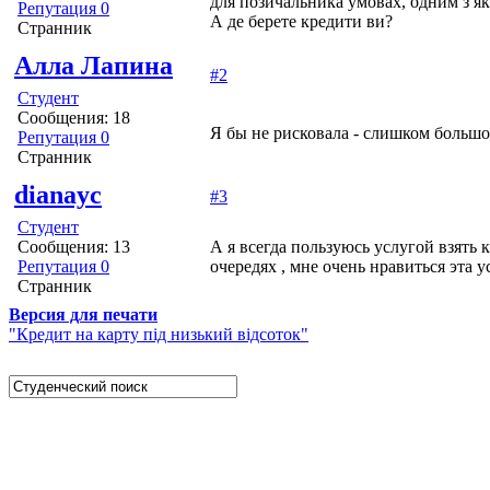
для позичальника умовах, одним з як
Репутация 0
А де берете кредити ви?
Странник
Алла Лапина
#2
Студент
Сообщения: 18
Я бы не рисковала - слишком большо
Репутация 0
Странник
dianayc
#3
Студент
Сообщения: 13
А я всегда пользуюсь услугой взять 
Репутация 0
очередях , мне очень нравиться эта 
Странник
Версия для печати
"Кредит на карту під низький відсоток"
Studportal.net.ua - неофициальный студенческий сай
образовании и студенческой жизни. Студенческие новости,
софт, форум студентов, живое общение в чате, студенчески
полезные советы, тесты ЕГЭ онлайн и новости внешнего т