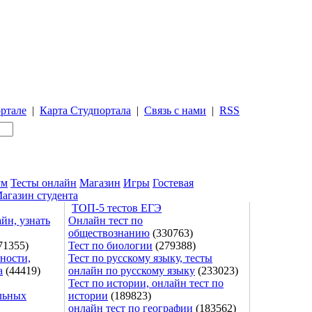
ртале
|
Карта Студпортала
|
Связь с нами
|
RSS
ум
Тесты онлайн
Магазин
Игры
Гостевая
агазин студента
ТОП-5 тестов ЕГЭ
йн, узнать
Онлайн тест по
обществознанию
(330763)
71355)
Тест по биологии
(279388)
ности,
Тест по русскому языку, тесты
а
(44419)
онлайн по русскому языку
(233023)
Тест по истории, онлайн тест по
льных
истории
(189823)
онлайн тест по географии
(183562)