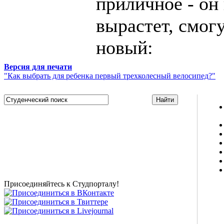
приличное - он
вырастет, смогу
новый:
Версия для печати
"Как выбрать для ребенка первый трехколесный велосипед?"
Studportal.net.ua - неофициальный студенческий сайт
о высшем образовании и студенческой жизни.
Студенческие новости, шпаргалки, софт, форум
студентов, живое общение в чате, студенческий
магазин и полезные советы, тесты ЕГЭ онлайн и
новости внешнего тестирования собраны и
представлены на нашем студенческом сайте.
Присоединяйтесь к Студпорталу!