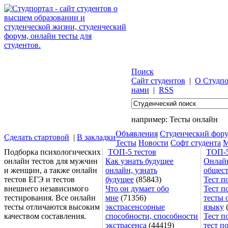
Поиск
Сайт студентов
|
О Студпо
нами
|
RSS
например:
Тесты онлайн
Объявления
Студенческий фор
Сделать стартовой
|
В закладки
Тесты
Новости
Софт студента
М
Подборка психологических
ТОП-5 тестов
ТОП-5
онлайн тестов для мужчин
Как узнать будущее
Онлайн
и женщин, а также онлайн
онлайн, узнать
общес
тестов ЕГЭ и тестов
будущее
(85843)
Тест п
внешнего независимого
Что он думает обо
Тест п
тестирования. Все онлайн
мне
(71356)
тесты 
тесты отличаются высоким
экстрасенсорные
языку
(
качеством составления.
способности, способности
Тест п
экстрасенса
(44419)
тест п