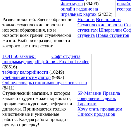
Фото мужа
(39499)
онлайн
онлайн гадание на
геогра
игральных картах
(24232)
Раздел новостей. Здесь собраны не
Новости
Все новости
только студенческие новости и
Студенческие новости
Со
новости образования, но и
студентам
Шпаргалки
Соф
новости всех граней студенческой
студента
Права студентов
жизни. Выберите раздел, новости
которого вас интересуют.
ТОП-50 закачек!
Софт студента
программу для pdf файлов - Foxit pdf reader
(28516)
таблицу калорийности
(10249)
учебный автосимулятор
(9893)
Online-словарь синонимов русского языка
(8411)
Студенческий магазин, в котором
SP-Магазин
Правила
каждый студент может заработать,
совершения сделок
продав свои курсовые, рефераты и
Гарантии
дипломы. Принимаются только
Хочу стать продавцом
качественные и уникальные
Список продавцов
работы. Каждая работа проходит
ручную проверку!