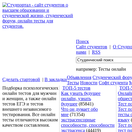
Поиск
Сайт студентов
|
О Студпо
нами
|
RSS
например:
Тесты онлайн
Объявления
Студенческий фор
Сделать стартовой
|
В закладки
Тесты
Новости
Софт студента
М
Подборка психологических
ТОП-5 тестов
ТОП-5
онлайн тестов для мужчин
Как узнать будущее
Онлайн
и женщин, а также онлайн
онлайн, узнать
общес
тестов ЕГЭ и тестов
будущее
(85841)
Тест п
внешнего независимого
Что он думает обо
Тест п
тестирования. Все онлайн
мне
(71354)
тесты 
тесты отличаются высоким
экстрасенсорные
языку
(
качеством составления.
способности, способности
Тест п
экстрасенса
(44419)
тест п