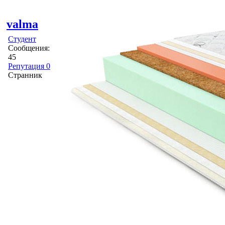
valma
Студент
Сообщения:
45
Репутация 0
Странник