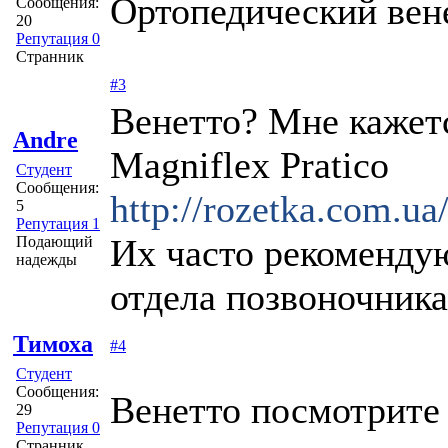
Ортопедический вене
Сообщения:
20
Репутация 0
Странник
#3
Венетто? Мне кажет
Andre
Magniflex Pratico
Студент
Сообщения:
http://rozetka.com.ua
5
Репутация 1
Их часто рекоменду
Подающий
надежды
отдела позвоночника
Тимоха
#4
Студент
Сообщения:
Венетто посмотрите
29
Репутация 0
Странник