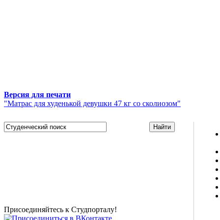
Версия для печати
"Матрас для худенькой девушки 47 кг со сколиозом"
Studportal.net.ua - неофициальный студенческий сайт
о высшем образовании и студенческой жизни.
Студенческие новости, шпаргалки, софт, форум
студентов, живое общение в чате, студенческий
магазин и полезные советы, тесты ЕГЭ онлайн и
новости внешнего тестирования собраны и
представлены на нашем студенческом сайте.
Присоединяйтесь к Студпорталу!