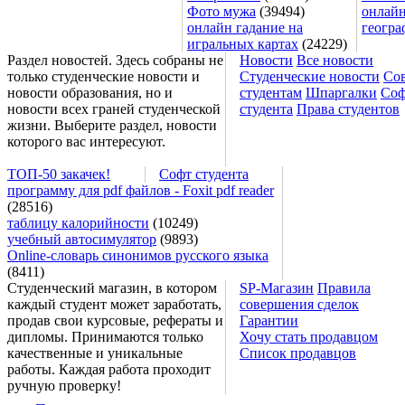
Фото мужа
(39494)
онлайн
онлайн гадание на
геогра
игральных картах
(24229)
Раздел новостей. Здесь собраны не
Новости
Все новости
только студенческие новости и
Студенческие новости
Со
новости образования, но и
студентам
Шпаргалки
Соф
новости всех граней студенческой
студента
Права студентов
жизни. Выберите раздел, новости
которого вас интересуют.
ТОП-50 закачек!
Софт студента
программу для pdf файлов - Foxit pdf reader
(28516)
таблицу калорийности
(10249)
учебный автосимулятор
(9893)
Online-словарь синонимов русского языка
(8411)
Студенческий магазин, в котором
SP-Магазин
Правила
каждый студент может заработать,
совершения сделок
продав свои курсовые, рефераты и
Гарантии
дипломы. Принимаются только
Хочу стать продавцом
качественные и уникальные
Список продавцов
работы. Каждая работа проходит
ручную проверку!