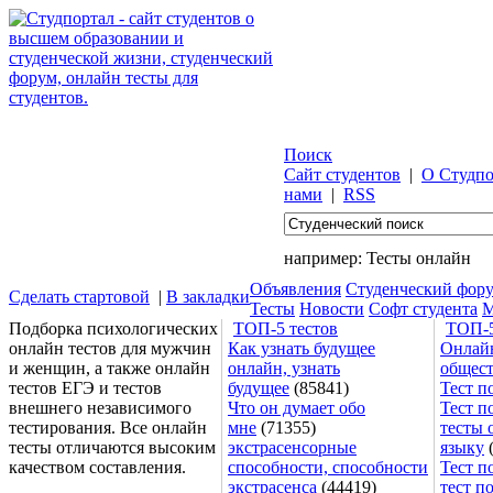
Поиск
Сайт студентов
|
О Студпо
нами
|
RSS
например:
Тесты онлайн
Объявления
Студенческий фор
Сделать стартовой
|
В закладки
Тесты
Новости
Софт студента
М
Подборка психологических
ТОП-5 тестов
ТОП-5
онлайн тестов для мужчин
Как узнать будущее
Онлайн
и женщин, а также онлайн
онлайн, узнать
общес
тестов ЕГЭ и тестов
будущее
(85841)
Тест п
внешнего независимого
Что он думает обо
Тест п
тестирования. Все онлайн
мне
(71355)
тесты 
тесты отличаются высоким
экстрасенсорные
языку
(
качеством составления.
способности, способности
Тест п
экстрасенса
(44419)
тест п