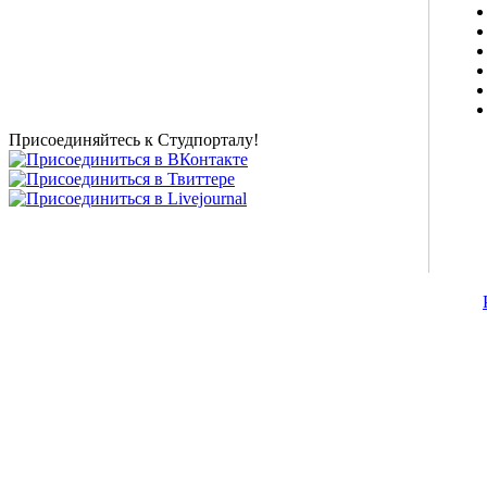
о высшем образовании и студенческой жизни.
Студенческие новости, шпаргалки, софт, форум
студентов, живое общение в чате, студенческий
магазин и полезные советы, тесты ЕГЭ онлайн и
новости внешнего тестирования собраны и
представлены на нашем студенческом сайте.
Присоединяйтесь к Студпорталу!
©2007-2013