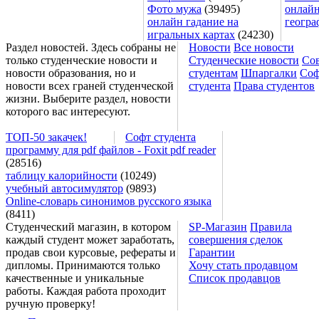
Фото мужа
(39495)
онлайн
онлайн гадание на
геогра
игральных картах
(24230)
Раздел новостей. Здесь собраны не
Новости
Все новости
только студенческие новости и
Студенческие новости
Со
новости образования, но и
студентам
Шпаргалки
Соф
новости всех граней студенческой
студента
Права студентов
жизни. Выберите раздел, новости
которого вас интересуют.
ТОП-50 закачек!
Софт студента
программу для pdf файлов - Foxit pdf reader
(28516)
таблицу калорийности
(10249)
учебный автосимулятор
(9893)
Online-словарь синонимов русского языка
(8411)
Студенческий магазин, в котором
SP-Магазин
Правила
каждый студент может заработать,
совершения сделок
продав свои курсовые, рефераты и
Гарантии
дипломы. Принимаются только
Хочу стать продавцом
качественные и уникальные
Список продавцов
работы. Каждая работа проходит
ручную проверку!