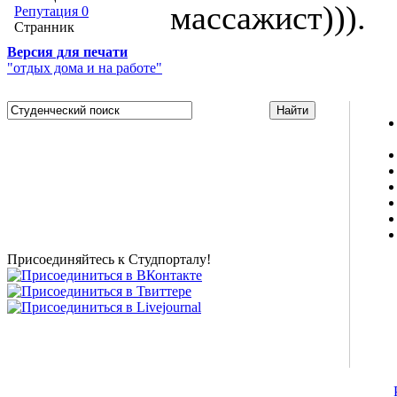
массажист))).
Репутация 0
Странник
Версия для печати
"отдых дома и на работе"
Studportal.net.ua - неофициальный студенческий сайт
о высшем образовании и студенческой жизни.
Студенческие новости, шпаргалки, софт, форум
студентов, живое общение в чате, студенческий
магазин и полезные советы, тесты ЕГЭ онлайн и
новости внешнего тестирования собраны и
представлены на нашем студенческом сайте.
Присоединяйтесь к Студпорталу!
©2007-2013