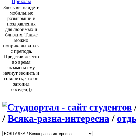
Приколы
Здесь вы найдёте
мобильные
розыгрыши и
поздравления
для любимых и
близких. Также
можно
поприкалываться
с препода.
Представьте, что
во время
экзамена ему
начнут звонить и
говорить, что он
затопил
соседей;))
/
Всяка-разна-интересна
/
отды