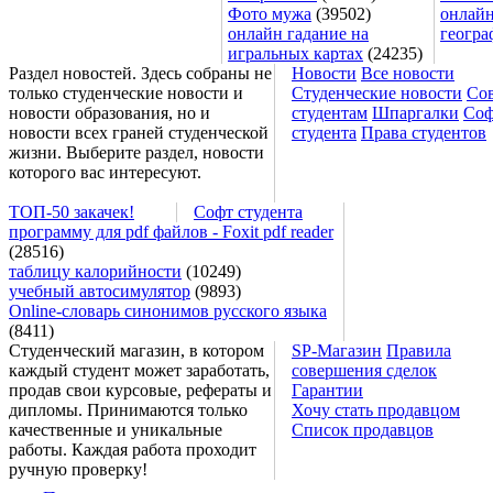
Фото мужа
(39502)
онлайн
онлайн гадание на
геогра
игральных картах
(24235)
Раздел новостей. Здесь собраны не
Новости
Все новости
только студенческие новости и
Студенческие новости
Со
новости образования, но и
студентам
Шпаргалки
Соф
новости всех граней студенческой
студента
Права студентов
жизни. Выберите раздел, новости
которого вас интересуют.
ТОП-50 закачек!
Софт студента
программу для pdf файлов - Foxit pdf reader
(28516)
таблицу калорийности
(10249)
учебный автосимулятор
(9893)
Online-словарь синонимов русского языка
(8411)
Студенческий магазин, в котором
SP-Магазин
Правила
каждый студент может заработать,
совершения сделок
продав свои курсовые, рефераты и
Гарантии
дипломы. Принимаются только
Хочу стать продавцом
качественные и уникальные
Список продавцов
работы. Каждая работа проходит
ручную проверку!