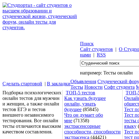
Поиск
Сайт студентов
|
О Студпо
нами
|
RSS
например:
Тесты онлайн
Объявления
Студенческий фор
Сделать стартовой
|
В закладки
Тесты
Новости
Софт студента
М
Подборка психологических
ТОП-5 тестов
ТОП-5
онлайн тестов для мужчин
Как узнать будущее
Онлайн
и женщин, а также онлайн
онлайн, узнать
общес
тестов ЕГЭ и тестов
будущее
(85845)
Тест п
внешнего независимого
Что он думает обо
Тест п
тестирования. Все онлайн
мне
(71358)
тесты 
тесты отличаются высоким
экстрасенсорные
языку
(
качеством составления.
способности, способности
Тест п
экстрасенса
(44421)
тест п