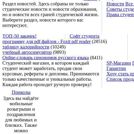
Раздел новостей. Здесь собраны не только
Новости
Все
студенческие новости и новости образования,
Советы студ
но и новости всех граней студенческой жизни.
Права студен
Выберите раздел, новости которого вас
интересуют.
ТОП-50 закачек!
Софт студента
программу для pdf файлов - Foxit pdf reader
(28516)
таблицу калорийности
(10249)
учебный автосимулятор
(9893)
Online-словарь синонимов русского языка
(8411)
Студенческий магазин, в котором каждый
SP-Магазин
студент может заработать, продав свои
Гарантии
курсовые, рефераты и дипломы. Принимаются
Хочу стать п
только качественные и уникальные работы.
Список прод
Каждая работа проходит ручную проверку!
Приколы
Здесь вы найдёте
мобильные
розыгрыши и
поздравления
для любимых и
близких. Также
можно