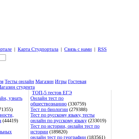
ртале
|
Карта Студпортала
|
Связь с нами
|
RSS
ум
Тесты онлайн
Магазин
Игры
Гостевая
агазин студента
ТОП-5 тестов ЕГЭ
йн, узнать
Онлайн тест по
обществознанию
(330759)
71355)
Тест по биологии
(279388)
ности,
Тест по русскому языку, тесты
а
(44419)
онлайн по русскому языку
(233019)
Тест по истории, онлайн тест по
льных
истории
(189820)
онлайн тест по географии
(183561)