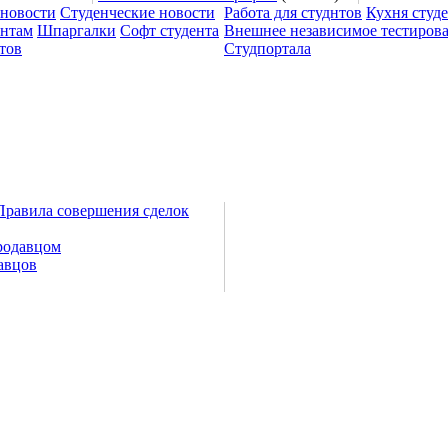
 новости
Студенческие новости
Работа для студнтов
Кухня студ
ентам
Шпаргалки
Софт студента
Внешнее независимое тестиров
тов
Студпортала
Правила совершения сделок
родавцом
авцов