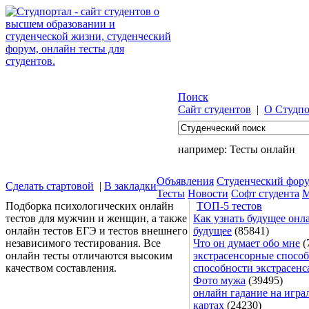
Поиск
Сайт студентов
|
О Студпо
например:
Тесты онлайн
Объявления
Студенческий фор
Сделать стартовой
|
В закладки
Тесты
Новости
Софт студента
М
Подборка психологических онлайн
ТОП-5 тестов
тестов для мужчин и женщин, а также
Как узнать будущее онла
онлайн тестов ЕГЭ и тестов внешнего
будущее
(85841)
независимого тестирования. Все
Что он думает обо мне
(
онлайн тесты отличаются высоким
экстрасенсорные способ
качеством составления.
способности экстрасенс
Фото мужа
(39495)
онлайн гадание на игра
картах
(24230)