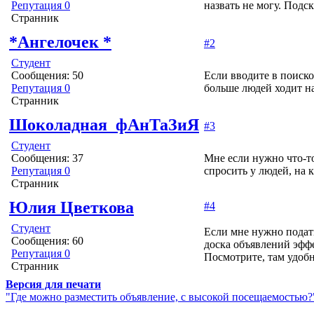
Репутация 0
назвать не могу. Подс
Странник
*Ангелочек *
#2
Студент
Сообщения: 50
Если вводите в поиско
Репутация 0
больше людей ходит на
Странник
Шоколадная_фАнТаЗиЯ
#3
Студент
Сообщения: 37
Мне если нужно что-то
Репутация 0
спросить у людей, на 
Странник
Юлия Цветкова
#4
Студент
Если мне нужно подать
Сообщения: 60
доска объявлений эффе
Репутация 0
Посмотрите, там удобн
Странник
Версия для печати
"Где можно разместить объявление, с высокой посещаемостью?