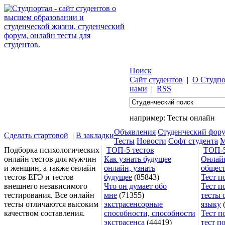
Поиск
Сайт студентов
|
О Студпо
нами
|
RSS
например:
Тесты онлайн
Объявления
Студенческий фор
Сделать стартовой
|
В закладки
Тесты
Новости
Софт студента
М
Подборка психологических
ТОП-5 тестов
ТОП-5
онлайн тестов для мужчин
Как узнать будущее
Онлайн
и женщин, а также онлайн
онлайн, узнать
общес
тестов ЕГЭ и тестов
будущее
(85843)
Тест п
внешнего независимого
Что он думает обо
Тест п
тестирования. Все онлайн
мне
(71355)
тесты 
тесты отличаются высоким
экстрасенсорные
языку
(
качеством составления.
способности, способности
Тест п
экстрасенса
(44419)
тест п