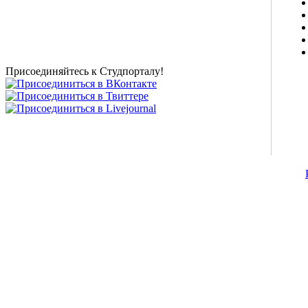
Студенческие новости, шпаргалки, софт, форум
студентов, живое общение в чате, студенческий
магазин и полезные советы, тесты ЕГЭ онлайн и
новости внешнего тестирования собраны и
представлены на нашем студенческом сайте.
Присоединяйтесь к Студпорталу!
©2007-2013