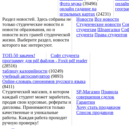
Фото мужа
(39496)
онлайн
онлайн гадание на
геогра
игральных картах
(24231)
Раздел новостей. Здесь собраны не
Новости
Все новости
только студенческие новости и
Студенческие новости
Со
новости образования, но и
студентам
Шпаргалки
Соф
новости всех граней студенческой
студента
Права студентов
жизни. Выберите раздел, новости
которого вас интересуют.
ТОП-50 закачек!
Софт студента
программу для pdf файлов - Foxit pdf reader
(28516)
таблицу калорийности
(10249)
учебный автосимулятор
(9893)
Online-словарь синонимов русского языка
(8411)
Студенческий магазин, в котором
SP-Магазин
Правила
каждый студент может заработать,
совершения сделок
продав свои курсовые, рефераты и
Гарантии
дипломы. Принимаются только
Хочу стать продавцом
качественные и уникальные
Список продавцов
работы. Каждая работа проходит
ручную проверку!