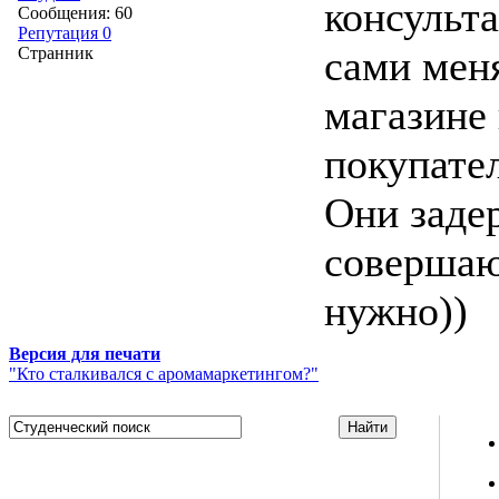
консульт
Сообщения: 60
Репутация 0
сами мен
Странник
магазине 
покупател
Они заде
совершаю
нужно))
Версия для печати
"Кто сталкивался с аромамаркетингом?"
Studportal.net.ua - неофициальный студенческий сайт
о высшем образовании и студенческой жизни.