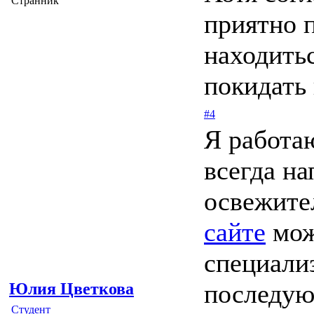
Странник
приятно п
находитьс
покидать 
#4
Я работаю
всегда н
освежител
сайте
мож
специали
последую
Юлия Цветкова
Студент