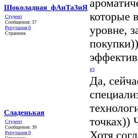
ароматич
Шоколадная_фАнТаЗиЯ
которые 
Студент
Сообщения: 37
уровне, з
Репутация 0
Странник
покупки))
эффектив
#3
Да, сейча
специали
технолог
Сладенькая
точках)) 
Студент
Сообщения: 39
Хотя согл
Репутация 0