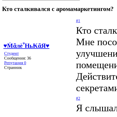
Кто сталкивался с аромамаркетингом?
#1
Кто стал
Мне посо
♥ḾᾶлѐἯь₭ᾶЯ♥
улучшени
Студент
Сообщения: 36
помещени
Репутация 0
Странник
Действит
секретами
#2
Я слышал