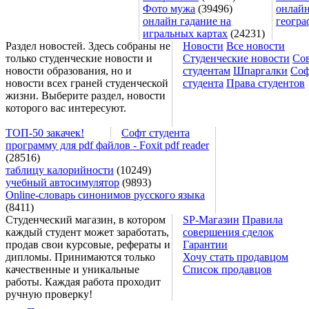
Фото мужа
(39496)
онлайн
онлайн гадание на
геогра
игральных картах
(24231)
Раздел новостей. Здесь собраны не
Новости
Все новости
только студенческие новости и
Студенческие новости
Со
новости образования, но и
студентам
Шпаргалки
Соф
новости всех граней студенческой
студента
Права студентов
жизни. Выберите раздел, новости
которого вас интересуют.
ТОП-50 закачек!
Софт студента
программу для pdf файлов - Foxit pdf reader
(28516)
таблицу калорийности
(10249)
учебный автосимулятор
(9893)
Online-словарь синонимов русского языка
(8411)
Студенческий магазин, в котором
SP-Магазин
Правила
каждый студент может заработать,
совершения сделок
продав свои курсовые, рефераты и
Гарантии
дипломы. Принимаются только
Хочу стать продавцом
качественные и уникальные
Список продавцов
работы. Каждая работа проходит
ручную проверку!