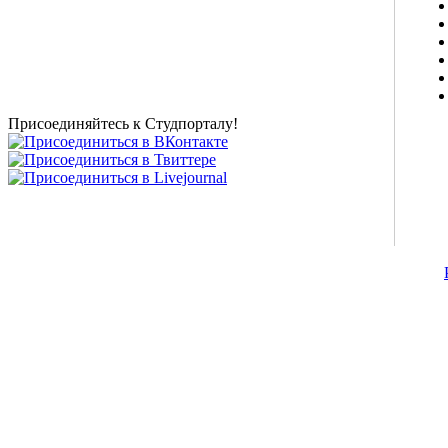
о высшем образовании и студенческой жизни.
Студенческие новости, шпаргалки, софт, форум
студентов, живое общение в чате, студенческий
магазин и полезные советы, тесты ЕГЭ онлайн и
новости внешнего тестирования собраны и
представлены на нашем студенческом сайте.
Присоединяйтесь к Студпорталу!
©2007-2013