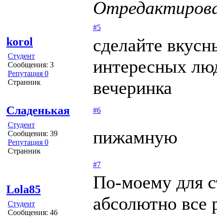
Отредактирован
#5
сделайте вкусн
korol
Студент
интересных люд
Сообщения: 3
Репутация 0
вечеринка
Странник
Сладенькая
#6
Студент
пижамную
Сообщения: 39
Репутация 0
Странник
#7
По-моему для с
Lola85
абсолютно все 
Студент
Сообщения: 46