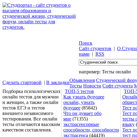
Поиск
Сайт студентов
|
О Студпо
нами
|
RSS
например:
Тесты онлайн
Объявления
Студенческий фор
Сделать стартовой
|
В закладки
Тесты
Новости
Софт студента
М
Подборка психологических
ТОП-5 тестов
ТОП-5
онлайн тестов для мужчин
Как узнать будущее
Онлайн
и женщин, а также онлайн
онлайн, узнать
общес
тестов ЕГЭ и тестов
будущее
(85842)
Тест п
внешнего независимого
Что он думает обо
Тест п
тестирования. Все онлайн
мне
(71355)
тесты 
тесты отличаются высоким
экстрасенсорные
языку
(
качеством составления.
способности, способности
Тест п
экстрасенса
(44419)
тест п