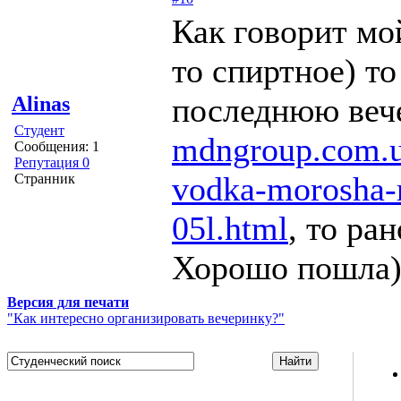
Как говорит мо
то спиртное) то
последнюю веч
Alinas
Студент
mdngroup.com.u
Сообщения: 1
Репутация 0
vodka-morosha-
Странник
05l.html
, то ра
Хорошо пошла)
Версия для печати
"Как интересно организировать вечеринку?"
Studportal.net.ua - неофициальный студенческий сайт