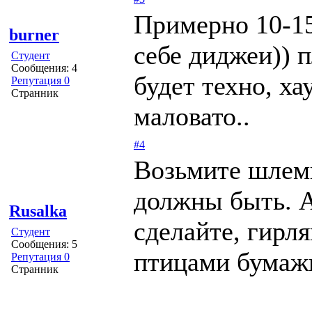
Примерно 10-15
burner
себе диджеи)) 
Студент
Сообщения: 4
будет техно, ха
Репутация 0
Странник
маловато..
#4
Возьмите шлемы
должны быть. А
Rusalka
сделайте, гирл
Студент
Сообщения: 5
птицами бумажн
Репутация 0
Странник