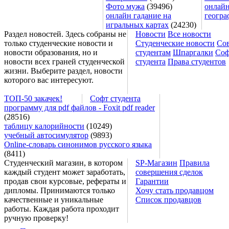
Фото мужа
(39496)
онлайн
онлайн гадание на
геогра
игральных картах
(24230)
Раздел новостей. Здесь собраны не
Новости
Все новости
только студенческие новости и
Студенческие новости
Со
новости образования, но и
студентам
Шпаргалки
Соф
новости всех граней студенческой
студента
Права студентов
жизни. Выберите раздел, новости
которого вас интересуют.
ТОП-50 закачек!
Софт студента
программу для pdf файлов - Foxit pdf reader
(28516)
таблицу калорийности
(10249)
учебный автосимулятор
(9893)
Online-словарь синонимов русского языка
(8411)
Студенческий магазин, в котором
SP-Магазин
Правила
каждый студент может заработать,
совершения сделок
продав свои курсовые, рефераты и
Гарантии
дипломы. Принимаются только
Хочу стать продавцом
качественные и уникальные
Список продавцов
работы. Каждая работа проходит
ручную проверку!