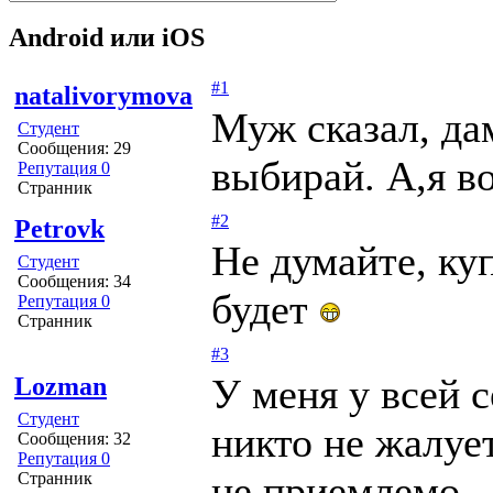
Android или iOS
#1
natalivorymova
Муж сказал, да
Студент
Сообщения: 29
выбирай. А,я во
Репутация 0
Странник
#2
Petrovk
Не думайте, ку
Студент
Сообщения: 34
будет
Репутация 0
Странник
#3
У меня у всей 
Lozman
Студент
никто не жалует
Сообщения: 32
Репутация 0
не приемлемо.
Странник