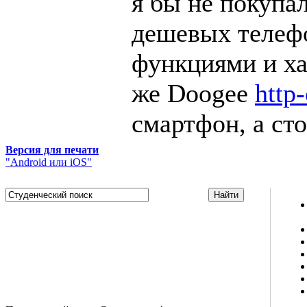
я бы не покупал
дешевых телефо
функциями и ха
же Doogee
http
смартфон, а ст
Версия для печати
"Android или iOS"
Studportal.net.ua - неофициальный студенческий сайт
о высшем образовании и студенческой жизни.
Студенческие новости, шпаргалки, софт, форум
студентов, живое общение в чате, студенческий
магазин и полезные советы, тесты ЕГЭ онлайн и
новости внешнего тестирования собраны и
представлены на нашем студенческом сайте.