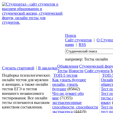
Поиск
Сайт студентов
|
О Студпо
нами
|
RSS
например:
Тесты онлайн
Объявления
Студенческий фор
Сделать стартовой
|
В закладки
Тесты
Новости
Софт студента
М
Подборка психологических
ТОП-5 тестов
ТОП-5
онлайн тестов для мужчин
Как узнать будущее
Онлайн
и женщин, а также онлайн
онлайн, узнать
общес
тестов ЕГЭ и тестов
будущее
(85842)
Тест п
внешнего независимого
Что он думает обо
Тест п
тестирования. Все онлайн
мне
(71355)
тесты 
тесты отличаются высоким
экстрасенсорные
языку
(
качеством составления.
способности, способности
Тест п
экстрасенса
(44419)
тест п