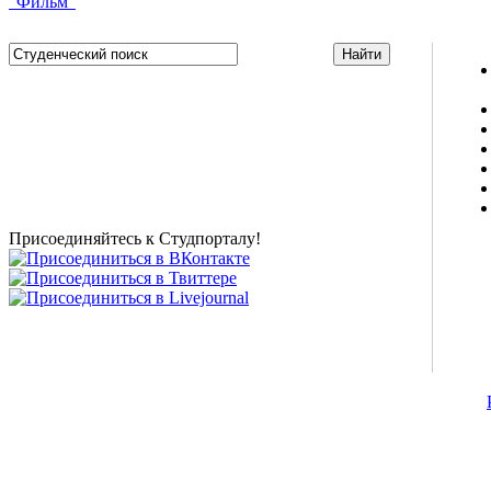
"Фильм"
Studportal.net.ua - неофициальный студенческий сайт
о высшем образовании и студенческой жизни.
Студенческие новости, шпаргалки, софт, форум
студентов, живое общение в чате, студенческий
магазин и полезные советы, тесты ЕГЭ онлайн и
новости внешнего тестирования собраны и
представлены на нашем студенческом сайте.
Присоединяйтесь к Студпорталу!
©2007-2013