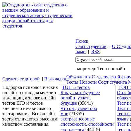
Поиск
Сайт студентов
|
О Студпо
нами
|
RSS
например:
Тесты онлайн
Объявления
Студенческий фор
Сделать стартовой
|
В закладки
Тесты
Новости
Софт студента
М
Подборка психологических
ТОП-5 тестов
ТОП-5
онлайн тестов для мужчин
Как узнать будущее
Онлайн
и женщин, а также онлайн
онлайн, узнать
общес
тестов ЕГЭ и тестов
будущее
(85841)
Тест п
внешнего независимого
Что он думает обо
Тест п
тестирования. Все онлайн
мне
(71355)
тесты 
тесты отличаются высоким
экстрасенсорные
языку
(
качеством составления.
способности, способности
Тест п
экстрасенса
(44419)
тест п