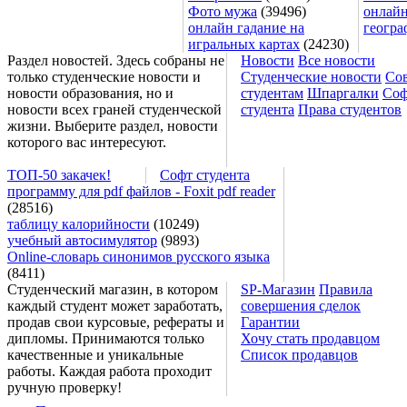
Фото мужа
(39496)
онлайн
онлайн гадание на
геогра
игральных картах
(24230)
Раздел новостей. Здесь собраны не
Новости
Все новости
только студенческие новости и
Студенческие новости
Со
новости образования, но и
студентам
Шпаргалки
Соф
новости всех граней студенческой
студента
Права студентов
жизни. Выберите раздел, новости
которого вас интересуют.
ТОП-50 закачек!
Софт студента
программу для pdf файлов - Foxit pdf reader
(28516)
таблицу калорийности
(10249)
учебный автосимулятор
(9893)
Online-словарь синонимов русского языка
(8411)
Студенческий магазин, в котором
SP-Магазин
Правила
каждый студент может заработать,
совершения сделок
продав свои курсовые, рефераты и
Гарантии
дипломы. Принимаются только
Хочу стать продавцом
качественные и уникальные
Список продавцов
работы. Каждая работа проходит
ручную проверку!