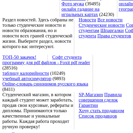
Фото мужа
(39495)
онлайн
онлайн гадание на
геогра
игральных картах
(24230)
Раздел новостей. Здесь собраны не
Новости
Все новости
только студенческие новости и
Студенческие новости
Со
новости образования, но и
студентам
Шпаргалки
Соф
новости всех граней студенческой
студента
Права студентов
жизни. Выберите раздел, новости
которого вас интересуют.
ТОП-50 закачек!
Софт студента
программу для pdf файлов - Foxit pdf reader
(28516)
таблицу калорийности
(10249)
учебный автосимулятор
(9893)
Online-словарь синонимов русского языка
(8411)
Студенческий магазин, в котором
SP-Магазин
Правила
каждый студент может заработать,
совершения сделок
продав свои курсовые, рефераты и
Гарантии
дипломы. Принимаются только
Хочу стать продавцом
качественные и уникальные
Список продавцов
работы. Каждая работа проходит
ручную проверку!