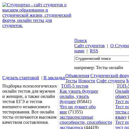
Поиск
Сайт студентов
|
О Студпо
нами
|
RSS
например:
Тесты онлайн
Объявления
Студенческий фор
Сделать стартовой
|
В закладки
Тесты
Новости
Софт студента
М
Подборка психологических
ТОП-5 тестов
ТОП-5
онлайн тестов для мужчин
Как узнать будущее
Онлайн
и женщин, а также онлайн
онлайн, узнать
общес
тестов ЕГЭ и тестов
будущее
(85841)
Тест п
внешнего независимого
Что он думает обо
Тест п
тестирования. Все онлайн
мне
(71355)
тесты 
тесты отличаются высоким
экстрасенсорные
языку
(
качеством составления.
способности, способности
Тест п
экстрасенса
(44419)
тест п