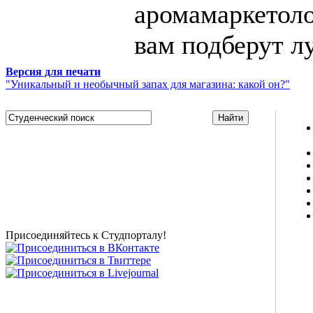
аромамаркетоло
вам подберут л
Версия для печати
"Уникальный и необычный запах для магазина: какой он?"
Studportal.net.ua - неофициальный студенческий сайт
о высшем образовании и студенческой жизни.
Студенческие новости, шпаргалки, софт, форум
студентов, живое общение в чате, студенческий
магазин и полезные советы, тесты ЕГЭ онлайн и
новости внешнего тестирования собраны и
представлены на нашем студенческом сайте.
Присоединяйтесь к Студпорталу!