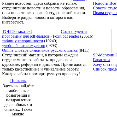
Раздел новостей. Здесь собраны не только
Новости
Все
студенческие новости и новости образования,
Советы студ
но и новости всех граней студенческой жизни.
Права студен
Выберите раздел, новости которого вас
интересуют.
ТОП-50 закачек!
Софт студента
программу для pdf файлов - Foxit pdf reader
(28516)
таблицу калорийности
(10249)
учебный автосимулятор
(9893)
Online-словарь синонимов русского языка
(8411)
Студенческий магазин, в котором каждый
SP-Магазин
студент может заработать, продав свои
Гарантии
курсовые, рефераты и дипломы. Принимаются
Хочу стать п
только качественные и уникальные работы.
Список прод
Каждая работа проходит ручную проверку!
Приколы
Здесь вы найдёте
мобильные
розыгрыши и
поздравления
для любимых и
близких. Также
можно