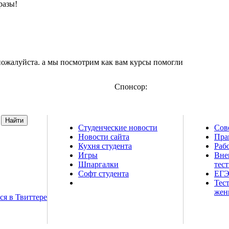
разы!
пожалуйста. а мы посмотрим как вам курсы помогли
Спонсор:
Студенческие новости
Сов
Новости сайта
Пра
т о высшем
Кухня студента
Рабо
 шпаргалки,
Игры
Вне
й магазин и
Шпаргалки
тес
естирования
Софт студента
ЕГЭ
Тес
жен