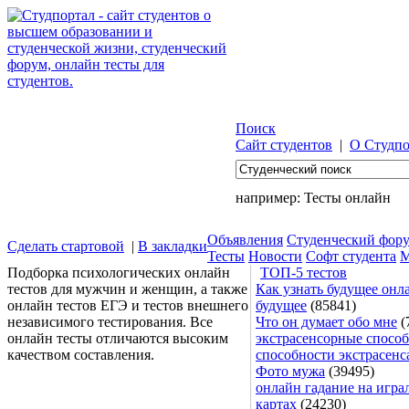
Поиск
Сайт студентов
|
О Студпо
например:
Тесты онлайн
Объявления
Студенческий фор
Сделать стартовой
|
В закладки
Тесты
Новости
Софт студента
М
Подборка психологических онлайн
ТОП-5 тестов
тестов для мужчин и женщин, а также
Как узнать будущее онла
онлайн тестов ЕГЭ и тестов внешнего
будущее
(85841)
независимого тестирования. Все
Что он думает обо мне
(
онлайн тесты отличаются высоким
экстрасенсорные способ
качеством составления.
способности экстрасенс
Фото мужа
(39495)
онлайн гадание на игра
картах
(24230)