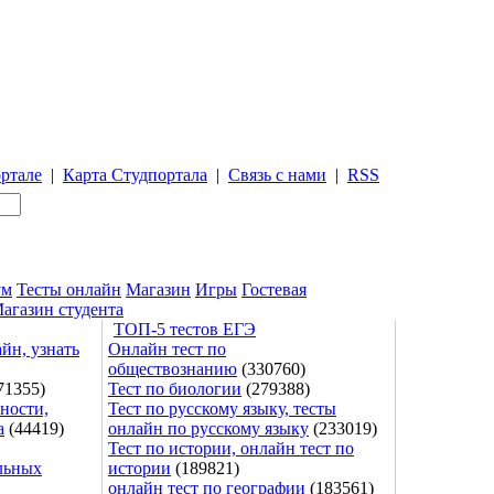
ртале
|
Карта Студпортала
|
Связь с нами
|
RSS
ум
Тесты онлайн
Магазин
Игры
Гостевая
агазин студента
ТОП-5 тестов ЕГЭ
йн, узнать
Онлайн тест по
обществознанию
(330760)
71355)
Тест по биологии
(279388)
ности,
Тест по русскому языку, тесты
а
(44419)
онлайн по русскому языку
(233019)
Тест по истории, онлайн тест по
льных
истории
(189821)
онлайн тест по географии
(183561)