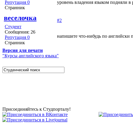
Репутация 0
уровень владения языком подняли в 
Странник
веселочка
#2
Студент
Сообщения: 26
напишите что-нибудь по английски 
Репутация 0
Странник
Версия для печати
"Курсы английского языка"
Studportal.net.ua - неофициальный студенческий сай
образовании и студенческой жизни. Студенческие новости,
софт, форум студентов, живое общение в чате, студенчески
полезные советы, тесты ЕГЭ онлайн и новости внешнего т
собраны и представлены на нашем студенческом сайте.
Присоединяйтесь к Студпорталу!