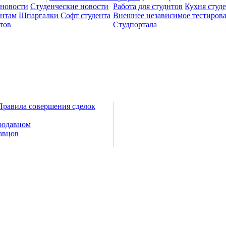
 новости
Студенческие новости
Работа для студнтов
Кухня студ
ентам
Шпаргалки
Софт студента
Внешнее независимое тестиров
тов
Студпортала
Правила совершения сделок
родавцом
авцов