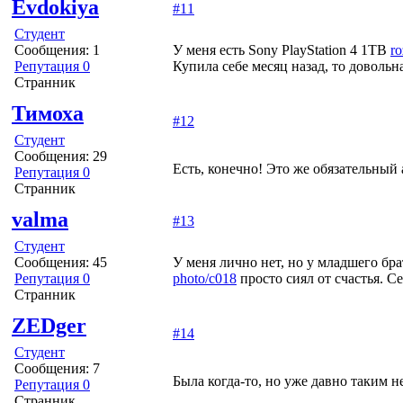
Evdokiya
#11
Студент
Сообщения: 1
У меня есть Sony PlayStation 4 1TB
r
Репутация 0
Купила себе месяц назад, то довольн
Странник
Тимоха
#12
Студент
Сообщения: 29
Есть, конечно! Это же обязательный 
Репутация 0
Странник
valma
#13
Студент
Сообщения: 45
У меня лично нет, но у младшего бра
Репутация 0
photo/c018
просто сиял от счастья. С
Странник
ZEDger
#14
Студент
Сообщения: 7
Была когда-то, но уже давно таким н
Репутация 0
Странник