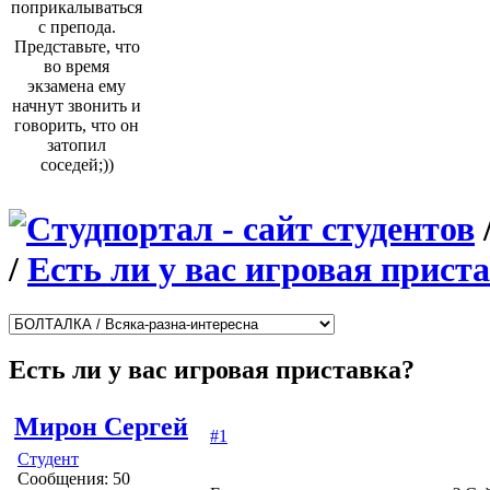
поприкалываться
с препода.
Представьте, что
во время
экзамена ему
начнут звонить и
говорить, что он
затопил
соседей;))
/
Есть ли у вас игровая прист
Есть ли у вас игровая приставка?
Мирон Сергей
#1
Студент
Сообщения: 50