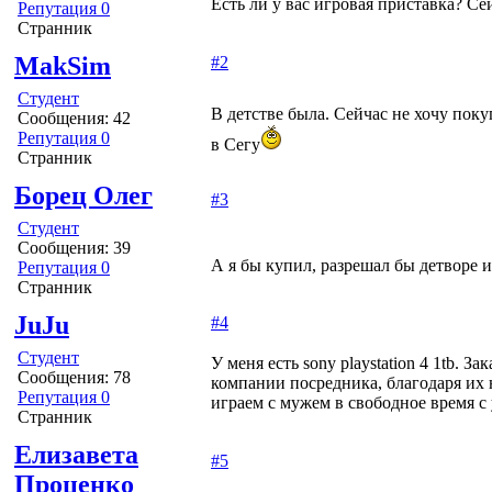
Есть ли у вас игровая приставка? Сей
Репутация 0
Странник
MakSim
#2
Студент
В детстве была. Сейчас не хочу поку
Сообщения: 42
Репутация 0
в Сегу
Странник
Борец Олег
#3
Студент
Сообщения: 39
А я бы купил, разрешал бы детворе и
Репутация 0
Странник
JuJu
#4
Студент
У меня есть sony playstation 4 1tb. 
Сообщения: 78
компании посредника, благодаря их 
Репутация 0
играем с мужем в свободное время с
Странник
Елизавета
#5
Проценко