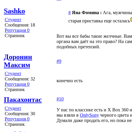
Sashko
#
Яна Фомина :
Ага, мужчины,
Студент
старая приставка еще осталась
Сообщения: 18
Репутация 0
Странник
Вот вы все бабы такие желчные. Вам
органа вам даёт на это право? На са
подобных претензий.
Доронин
#9
Максим
Студент
Сообщения: 32
конечно есть
Репутация 0
Странник
Пакахонтас
#10
Студент
У нас по классике есть и Х Box 360 и
Сообщения: 30
мы взяли в
OnlySony
черного цвета н
Репутация 0
Думали даже продать его, но пока не
Странник