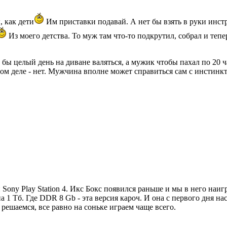
 как дети
Им приставки подавай. А нет бы взять в руки инст
Из моего детства. То муж там что-то подкрутил, собрал и тепе
 бы целый день на диване валяться, а мужик чтобы пахал по 20 ч
мом деле - нет. Мужчина вполне может справиться сам с инстинкта
 Sony Play Station 4. Икс Бокс появился раньше и мы в него наиг
а 1 Тб. Где DDR 8 Gb - эта версия кароч. И она с первого дня на
 решаемся, все равно на соньке играем чаще всего.