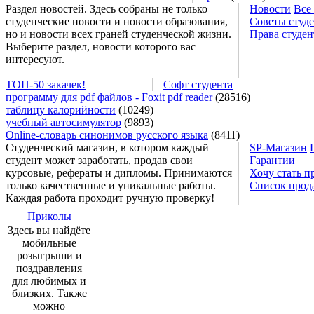
Раздел новостей. Здесь собраны не только
Новости
Все
студенческие новости и новости образования,
Советы студ
но и новости всех граней студенческой жизни.
Права студен
Выберите раздел, новости которого вас
интересуют.
ТОП-50 закачек!
Софт студента
программу для pdf файлов - Foxit pdf reader
(28516)
таблицу калорийности
(10249)
учебный автосимулятор
(9893)
Online-словарь синонимов русского языка
(8411)
Студенческий магазин, в котором каждый
SP-Магазин
студент может заработать, продав свои
Гарантии
курсовые, рефераты и дипломы. Принимаются
Хочу стать п
только качественные и уникальные работы.
Список прод
Каждая работа проходит ручную проверку!
Приколы
Здесь вы найдёте
мобильные
розыгрыши и
поздравления
для любимых и
близких. Также
можно