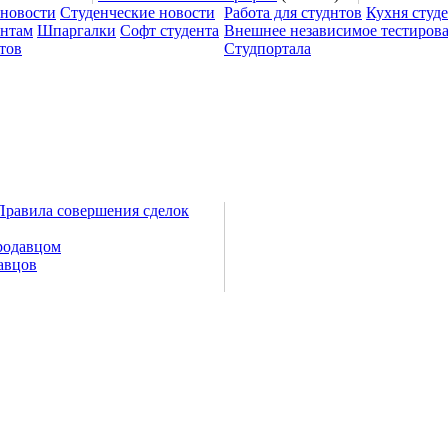
 новости
Студенческие новости
Работа для студнтов
Кухня студ
ентам
Шпаргалки
Софт студента
Внешнее независимое тестиров
тов
Студпортала
Правила совершения сделок
родавцом
авцов