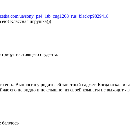
ozetka.com.ua/sony_ps4_1tb_cug1208_rus_black/p9829418
а ею! Классная игрушка)))
атрибут настоящего студента.
та есть. Выпросил у родителей заветный гаджет. Когда искал и 
ейчас его не видно и не слышно, из своей комнаты не выходит - в
е балуюсь