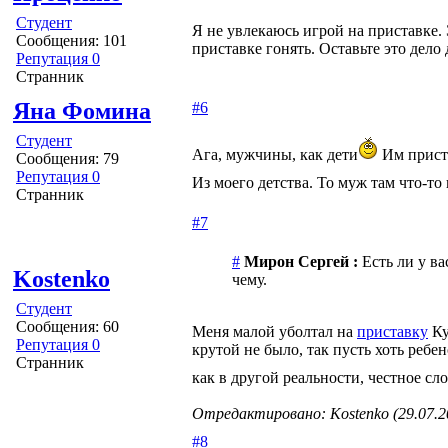
Студент
Я не увлекаюсь игрой на приставке. Э
Сообщения: 101
приставке гонять. Оставьте это дело
Репутация 0
Странник
Яна Фомина
#6
Студент
Ага, мужчины, как дети
Им приста
Сообщения: 79
Репутация 0
Из моего детства. То муж там что-то
Странник
#7
#
Мирон Сергей :
Есть ли у ва
Kostenko
чему.
Студент
Сообщения: 60
Меня малой уболтал на
приставку
Ку
Репутация 0
крутой не было, так пусть хоть ребе
Странник
как в другой реальности, честное сл
Отредактировано: Kostenko (29.07.20
#8