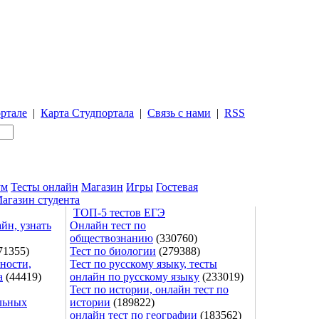
ртале
|
Карта Студпортала
|
Связь с нами
|
RSS
ум
Тесты онлайн
Магазин
Игры
Гостевая
агазин студента
ТОП-5 тестов ЕГЭ
йн, узнать
Онлайн тест по
обществознанию
(330760)
71355)
Тест по биологии
(279388)
ности,
Тест по русскому языку, тесты
а
(44419)
онлайн по русскому языку
(233019)
Тест по истории, онлайн тест по
льных
истории
(189822)
онлайн тест по географии
(183562)