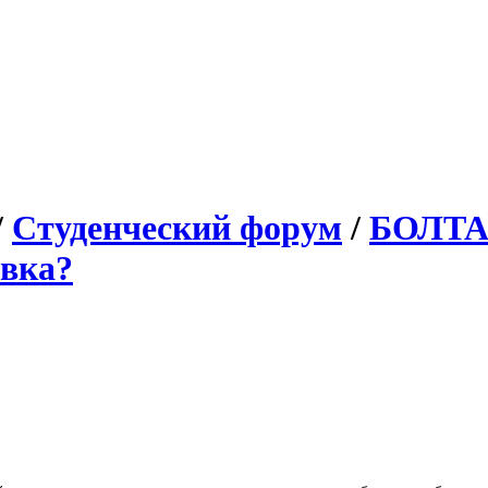
/
Студенческий форум
/
БОЛТ
авка?