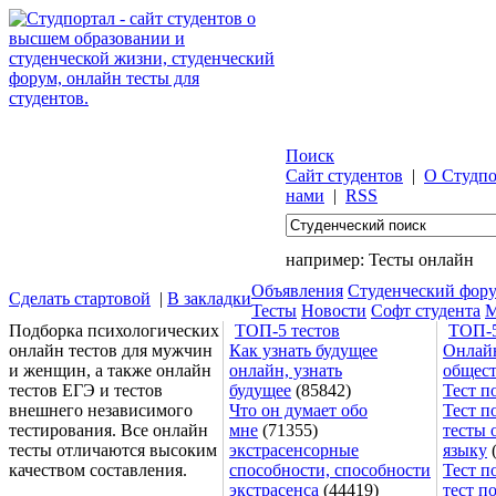
Поиск
Сайт студентов
|
О Студпо
нами
|
RSS
например:
Тесты онлайн
Объявления
Студенческий фор
Сделать стартовой
|
В закладки
Тесты
Новости
Софт студента
М
Подборка психологических
ТОП-5 тестов
ТОП-5
онлайн тестов для мужчин
Как узнать будущее
Онлайн
и женщин, а также онлайн
онлайн, узнать
общес
тестов ЕГЭ и тестов
будущее
(85842)
Тест п
внешнего независимого
Что он думает обо
Тест п
тестирования. Все онлайн
мне
(71355)
тесты 
тесты отличаются высоким
экстрасенсорные
языку
(
качеством составления.
способности, способности
Тест п
экстрасенса
(44419)
тест п