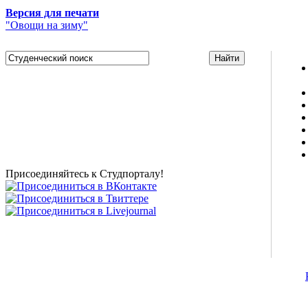
Версия для печати
"Овощи на зиму"
Studportal.net.ua - неофициальный студенческий сайт
о высшем образовании и студенческой жизни.
Студенческие новости, шпаргалки, софт, форум
студентов, живое общение в чате, студенческий
магазин и полезные советы, тесты ЕГЭ онлайн и
новости внешнего тестирования собраны и
представлены на нашем студенческом сайте.
Присоединяйтесь к Студпорталу!
©2007-2013