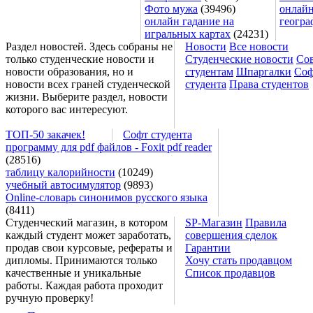
Фото мужа
(39496)
онлайн
онлайн гадание на
геогра
игральных картах
(24231)
Раздел новостей. Здесь собраны не
Новости
Все новости
только студенческие новости и
Студенческие новости
Со
новости образования, но и
студентам
Шпаргалки
Соф
новости всех граней студенческой
студента
Права студентов
жизни. Выберите раздел, новости
которого вас интересуют.
ТОП-50 закачек!
Софт студента
программу для pdf файлов - Foxit pdf reader
(28516)
таблицу калорийности
(10249)
учебный автосимулятор
(9893)
Online-словарь синонимов русского языка
(8411)
Студенческий магазин, в котором
SP-Магазин
Правила
каждый студент может заработать,
совершения сделок
продав свои курсовые, рефераты и
Гарантии
дипломы. Принимаются только
Хочу стать продавцом
качественные и уникальные
Список продавцов
работы. Каждая работа проходит
ручную проверку!