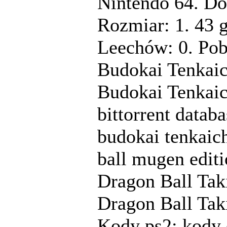
Nintendo 64. Do
Rozmiar: 1. 43 
Leechów: 0. Pob
Budokai Tenkaich
Budokai Tenkaich
bittorrent datab
budokai tenkaic
ball mugen editi
Dragon Ball Tak
Dragon Ball Tak
Kody ps2: kody 