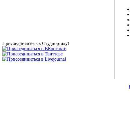
Studportal.net.ua - неофициальный студенческий сайт
о высшем образовании и студенческой жизни.
Студенческие новости, шпаргалки, софт, форум
студентов, живое общение в чате, студенческий
магазин и полезные советы, тесты ЕГЭ онлайн и
новости внешнего тестирования собраны и
представлены на нашем студенческом сайте.
Присоединяйтесь к Студпорталу!
©2007-2013