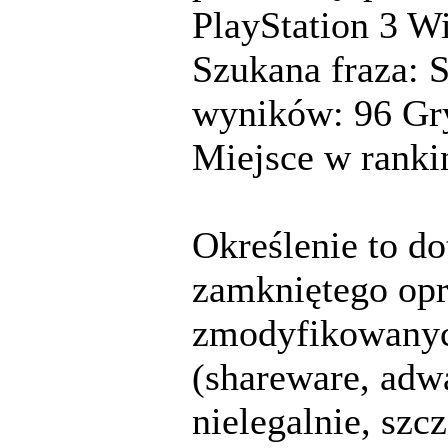
PlayStation 3 Wi
Szukana fraza: S
wyników: 96 Gry
Miejsce w ranki
Określenie to d
zamkniętego op
zmodyfikowanyc
(shareware, adw
nielegalnie, szc