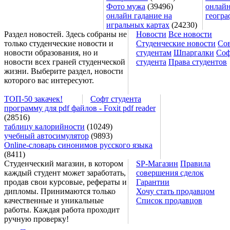
Фото мужа
(39496)
онлайн
онлайн гадание на
геогра
игральных картах
(24230)
Раздел новостей. Здесь собраны не
Новости
Все новости
только студенческие новости и
Студенческие новости
Со
новости образования, но и
студентам
Шпаргалки
Соф
новости всех граней студенческой
студента
Права студентов
жизни. Выберите раздел, новости
которого вас интересуют.
ТОП-50 закачек!
Софт студента
программу для pdf файлов - Foxit pdf reader
(28516)
таблицу калорийности
(10249)
учебный автосимулятор
(9893)
Online-словарь синонимов русского языка
(8411)
Студенческий магазин, в котором
SP-Магазин
Правила
каждый студент может заработать,
совершения сделок
продав свои курсовые, рефераты и
Гарантии
дипломы. Принимаются только
Хочу стать продавцом
качественные и уникальные
Список продавцов
работы. Каждая работа проходит
ручную проверку!