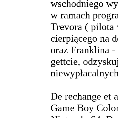
wschodniego wyb
w ramach progr
Trevora ( pilot
cierpiącego na d
oraz Franklina -
gettcie, odzysk
niewypłacalnych
De rechange et a
Game Boy Color