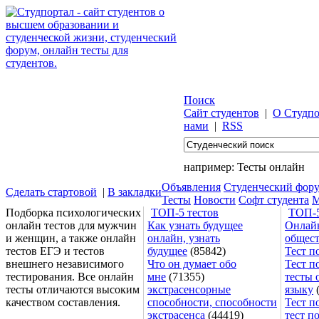
Поиск
Сайт студентов
|
О Студпо
нами
|
RSS
например:
Тесты онлайн
Объявления
Студенческий фор
Сделать стартовой
|
В закладки
Тесты
Новости
Софт студента
М
Подборка психологических
ТОП-5 тестов
ТОП-5
онлайн тестов для мужчин
Как узнать будущее
Онлайн
и женщин, а также онлайн
онлайн, узнать
общес
тестов ЕГЭ и тестов
будущее
(85842)
Тест п
внешнего независимого
Что он думает обо
Тест п
тестирования. Все онлайн
мне
(71355)
тесты 
тесты отличаются высоким
экстрасенсорные
языку
(
качеством составления.
способности, способности
Тест п
экстрасенса
(44419)
тест п