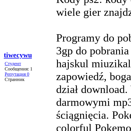
wiele gier znajdz
Programy do pob
3gp do pobrania
tiwecywu
hajskul miuzikal
Студент
Сообщения: 1
zapowiedź, boga
Репутация 0
Странник
dział download. 
darmowymi mp3 
ściągnięcia. Po
colorful Pokemo