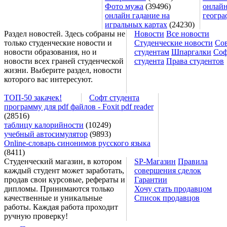
Фото мужа
(39496)
онлайн
онлайн гадание на
геогра
игральных картах
(24230)
Раздел новостей. Здесь собраны не
Новости
Все новости
только студенческие новости и
Студенческие новости
Со
новости образования, но и
студентам
Шпаргалки
Соф
новости всех граней студенческой
студента
Права студентов
жизни. Выберите раздел, новости
которого вас интересуют.
ТОП-50 закачек!
Софт студента
программу для pdf файлов - Foxit pdf reader
(28516)
таблицу калорийности
(10249)
учебный автосимулятор
(9893)
Online-словарь синонимов русского языка
(8411)
Студенческий магазин, в котором
SP-Магазин
Правила
каждый студент может заработать,
совершения сделок
продав свои курсовые, рефераты и
Гарантии
дипломы. Принимаются только
Хочу стать продавцом
качественные и уникальные
Список продавцов
работы. Каждая работа проходит
ручную проверку!