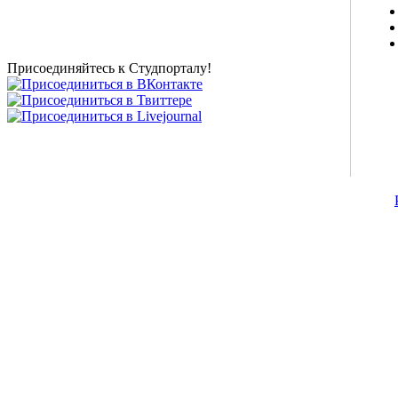
магазин и полезные советы, тесты ЕГЭ онлайн и
новости внешнего тестирования собраны и
представлены на нашем студенческом сайте.
Присоединяйтесь к Студпорталу!
©2007-2013