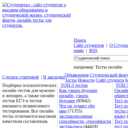
Поиск
Сайт студентов
|
О Студпо
нами
|
RSS
например:
Тесты онлайн
Объявления
Студенческий фор
Сделать стартовой
|
В закладки
Тесты
Новости
Софт студента
М
Подборка психологических
ТОП-5 тестов
ТОП-5
онлайн тестов для мужчин
Как узнать будущее
Онлайн
и женщин, а также онлайн
онлайн, узнать
общес
тестов ЕГЭ и тестов
будущее
(85842)
Тест п
внешнего независимого
Что он думает обо
Тест п
тестирования. Все онлайн
мне
(71355)
тесты 
тесты отличаются высоким
экстрасенсорные
языку
(
качеством составления.
способности, способности
Тест п
экстрасенса
(44419)
тест п