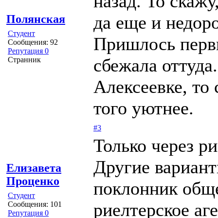
назад. То скаж
да еще и недоро
Полянская
Студент
Пришлось первы
Сообщения: 92
Репутация 0
сбежала оттуда
Странник
Алексеевке, то 
того уютнее.
#3
Только через р
Другие вариант
Елизавета
Проценко
поклонник общ
Студент
риелтерское аг
Сообщения: 101
Репутация 0