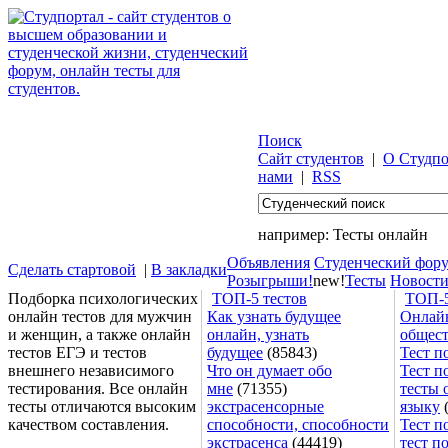
Поиск
Сайт студентов
|
О Студпо
нами
|
RSS
например:
Тесты онлайн
Объявления
Студенческий фор
Сделать стартовой
|
В закладки
Розыгрыши!
new!
Тесты
Новост
Подборка психологических
ТОП-5 тестов
ТОП-5
онлайн тестов для мужчин
Как узнать будущее
Онлайн
и женщин, а также онлайн
онлайн, узнать
общес
тестов ЕГЭ и тестов
будущее
(85843)
Тест п
внешнего независимого
Что он думает обо
Тест п
тестирования. Все онлайн
мне
(71355)
тесты 
тесты отличаются высоким
экстрасенсорные
языку
(
качеством составления.
способности, способности
Тест п
экстрасенса
(44419)
тест п