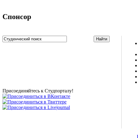
Спонсор
Studportal.net.ua - неофициальный студенческий сайт
о высшем образовании и студенческой жизни.
Студенческие новости, шпаргалки, софт, форум
студентов, живое общение в чате, студенческий
магазин и полезные советы, тесты ЕГЭ онлайн и
новости внешнего тестирования собраны и
представлены на нашем студенческом сайте.
Присоединяйтесь к Студпорталу!
©2007-2013