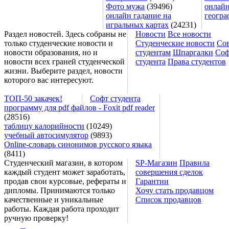
Фото мужа
(39496)
онлайн
онлайн гадание на
геогра
игральных картах
(24231)
Раздел новостей. Здесь собраны не
Новости
Все новости
только студенческие новости и
Студенческие новости
Со
новости образования, но и
студентам
Шпаргалки
Соф
новости всех граней студенческой
студента
Права студентов
жизни. Выберите раздел, новости
которого вас интересуют.
ТОП-50 закачек!
Софт студента
программу для pdf файлов - Foxit pdf reader
(28516)
таблицу калорийности
(10249)
учебный автосимулятор
(9893)
Online-словарь синонимов русского языка
(8411)
Студенческий магазин, в котором
SP-Магазин
Правила
каждый студент может заработать,
совершения сделок
продав свои курсовые, рефераты и
Гарантии
дипломы. Принимаются только
Хочу стать продавцом
качественные и уникальные
Список продавцов
работы. Каждая работа проходит
ручную проверку!