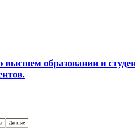
ы
Данные