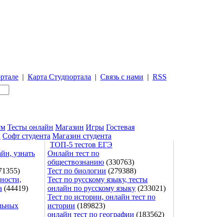
ртале
|
Карта Студпортала
|
Связь с нами
|
RSS
ум
Тесты онлайн
Магазин
Игры
Гостевая
и
Софт студента
Магазин студента
ТОП-5 тестов ЕГЭ
йн, узнать
Онлайн тест по
обществознанию
(330763)
71355)
Тест по биологии
(279388)
ности,
Тест по русскому языку, тесты
а
(44419)
онлайн по русскому языку
(233021)
Тест по истории, онлайн тест по
льных
истории
(189823)
онлайн тест по географии
(183562)