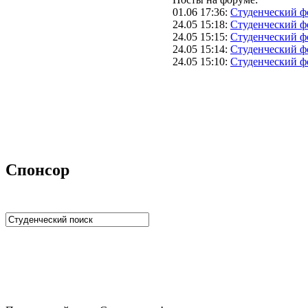
01.06 17:36
:
Студенческий ф
24.05 15:18
:
Студенческий ф
24.05 15:15
:
Студенческий ф
24.05 15:14
:
Студенческий ф
24.05 15:10
:
Студенческий ф
Спонсор
Studportal.net.ua - неофициальный студенческий сай
образовании и студенческой жизни. Студенческие новости,
софт, форум студентов, живое общение в чате, студенчески
полезные советы, тесты ЕГЭ онлайн и новости внешнего т
собраны и представлены на нашем студенческом сайте.