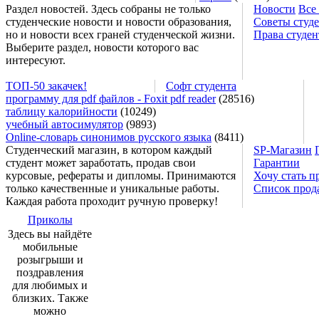
Раздел новостей. Здесь собраны не только
Новости
Все
студенческие новости и новости образования,
Советы студ
но и новости всех граней студенческой жизни.
Права студен
Выберите раздел, новости которого вас
интересуют.
ТОП-50 закачек!
Софт студента
программу для pdf файлов - Foxit pdf reader
(28516)
таблицу калорийности
(10249)
учебный автосимулятор
(9893)
Online-словарь синонимов русского языка
(8411)
Студенческий магазин, в котором каждый
SP-Магазин
студент может заработать, продав свои
Гарантии
курсовые, рефераты и дипломы. Принимаются
Хочу стать п
только качественные и уникальные работы.
Список прод
Каждая работа проходит ручную проверку!
Приколы
Здесь вы найдёте
мобильные
розыгрыши и
поздравления
для любимых и
близких. Также
можно