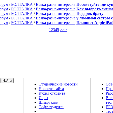
орум
/
БОЛТАЛКА
/
Всяка-разна-интересна
Посоветуйте где ку
орум
/
БОЛТАЛКА
/
Всяка-разна-интересна
Как выбрать сигна
орум
/
БОЛТАЛКА
/
Всяка-разна-интересна
Подарок брату
орум
/
БОЛТАЛКА
/
Всяка-разна-интересна
у любимой сестры с
орум
/
БОЛТАЛКА
/
Всяка-разна-интересна
Планшет Apple iPa
1
2
3
4
5
>
>>
Студенческие новости
Сов
Новости сайта
Пра
т о высшем
Кухня студента
Рабо
 шпаргалки,
Игры
Вне
й магазин и
Шпаргалки
тес
естирования
Софт студента
ЕГЭ
Тес