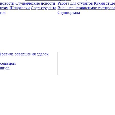
 новости
Студенческие новости
Работа для студнтов
Кухня студ
ентам
Шпаргалки
Софт студента
Внешнее независимое тестиров
тов
Студпортала
Правила совершения сделок
родавцом
авцов