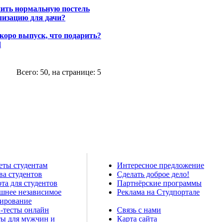
пить нормальную постель
лизацию для дачи?
коро выпуск, что подарить?
d
Всего: 50, на странице: 5
еты студентам
Интересное предложение
ва студентов
Сделать доброе дело!
та для студентов
Партнёрские программы
шнее независимое
Реклама на Студпортале
тирование
-тесты онлайн
Связь с нами
ты для мужчин и
Карта сайта