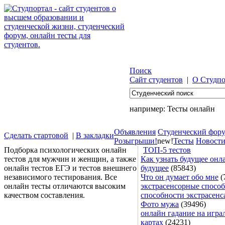
Поиск
Сайт студентов
|
О Студпо
например:
Тесты онлайн
Объявления
Студенческий фор
Сделать стартовой
|
В закладки
Розыгрыши!
new!
Тесты
Новост
Подборка психологических онлайн
ТОП-5 тестов
тестов для мужчин и женщин, а также
Как узнать будущее онла
онлайн тестов ЕГЭ и тестов внешнего
будущее
(85843)
независимого тестирования. Все
Что он думает обо мне
(
онлайн тесты отличаются высоким
экстрасенсорные способ
качеством составления.
способности экстрасенс
Фото мужа
(39496)
онлайн гадание на игра
картах
(24231)