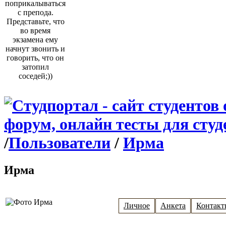
поприкалываться
с препода.
Представьте, что
во время
экзамена ему
начнут звонить и
говорить, что он
затопил
соседей;))
/
Пользователи
/
Ирма
Ирма
Личное
Анкета
Контакт