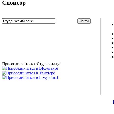
Спонсор
Studportal.net.ua - неофициальный студенческий сайт
о высшем образовании и студенческой жизни.
Студенческие новости, шпаргалки, софт, форум
студентов, живое общение в чате, студенческий
магазин и полезные советы, тесты ЕГЭ онлайн и
новости внешнего тестирования собраны и
представлены на нашем студенческом сайте.
Присоединяйтесь к Студпорталу!
©2007-2013