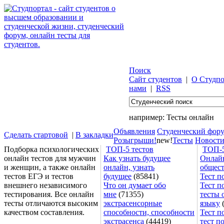
Поиск
Сайт студентов
|
О Студпо
нами
|
RSS
например:
Тесты онлайн
Объявления
Студенческий фор
Сделать стартовой
|
В закладки
Розыгрыши!
new!
Тесты
Новост
Подборка психологических
ТОП-5 тестов
ТОП-5
онлайн тестов для мужчин
Как узнать будущее
Онлайн
и женщин, а также онлайн
онлайн, узнать
общес
тестов ЕГЭ и тестов
будущее
(85841)
Тест п
внешнего независимого
Что он думает обо
Тест п
тестирования. Все онлайн
мне
(71355)
тесты 
тесты отличаются высоким
экстрасенсорные
языку
(
качеством составления.
способности, способности
Тест п
экстрасенса
(44419)
тест п