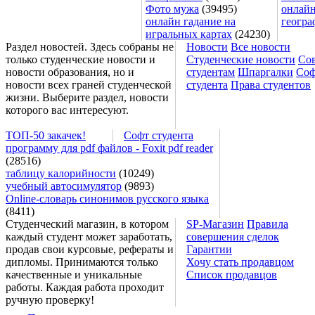
Фото мужа
(39495)
онлайн
онлайн гадание на
геогра
игральных картах
(24230)
Раздел новостей. Здесь собраны не
Новости
Все новости
только студенческие новости и
Студенческие новости
Со
новости образования, но и
студентам
Шпаргалки
Соф
новости всех граней студенческой
студента
Права студентов
жизни. Выберите раздел, новости
которого вас интересуют.
ТОП-50 закачек!
Софт студента
программу для pdf файлов - Foxit pdf reader
(28516)
таблицу калорийности
(10249)
учебный автосимулятор
(9893)
Online-словарь синонимов русского языка
(8411)
Студенческий магазин, в котором
SP-Магазин
Правила
каждый студент может заработать,
совершения сделок
продав свои курсовые, рефераты и
Гарантии
дипломы. Принимаются только
Хочу стать продавцом
качественные и уникальные
Список продавцов
работы. Каждая работа проходит
ручную проверку!