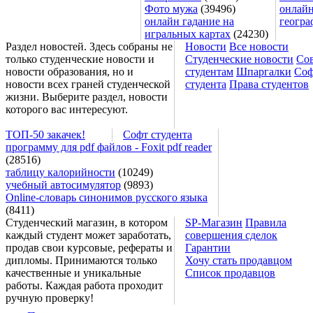
Фото мужа
(39496)
онлайн
онлайн гадание на
геогра
игральных картах
(24230)
Раздел новостей. Здесь собраны не
Новости
Все новости
только студенческие новости и
Студенческие новости
Со
новости образования, но и
студентам
Шпаргалки
Соф
новости всех граней студенческой
студента
Права студентов
жизни. Выберите раздел, новости
которого вас интересуют.
ТОП-50 закачек!
Софт студента
программу для pdf файлов - Foxit pdf reader
(28516)
таблицу калорийности
(10249)
учебный автосимулятор
(9893)
Online-словарь синонимов русского языка
(8411)
Студенческий магазин, в котором
SP-Магазин
Правила
каждый студент может заработать,
совершения сделок
продав свои курсовые, рефераты и
Гарантии
дипломы. Принимаются только
Хочу стать продавцом
качественные и уникальные
Список продавцов
работы. Каждая работа проходит
ручную проверку!