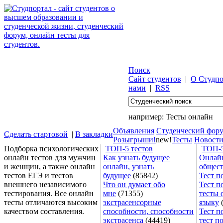
Поиск
Сайт студентов
|
О Студпо
нами
|
RSS
например:
Тесты онлайн
Объявления
Студенческий фор
Сделать стартовой
|
В закладки
Розыгрыши!
new!
Тесты
Новост
Подборка психологических
ТОП-5 тестов
ТОП-5
онлайн тестов для мужчин
Как узнать будущее
Онлайн
и женщин, а также онлайн
онлайн, узнать
общес
тестов ЕГЭ и тестов
будущее
(85842)
Тест п
внешнего независимого
Что он думает обо
Тест п
тестирования. Все онлайн
мне
(71355)
тесты 
тесты отличаются высоким
экстрасенсорные
языку
(
качеством составления.
способности, способности
Тест п
экстрасенса
(44419)
тест п