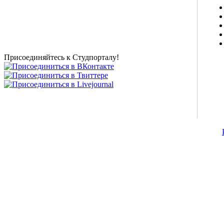
о высшем образовании и студенческой жизни.
Студенческие новости, шпаргалки, софт, форум
студентов, живое общение в чате, студенческий
магазин и полезные советы, тесты ЕГЭ онлайн и
новости внешнего тестирования собраны и
представлены на нашем студенческом сайте.
Присоединяйтесь к Студпорталу!
©2007-2013