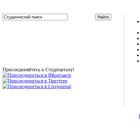
Studportal.net.ua - неофициальный студенческий сайт
о высшем образовании и студенческой жизни.
Студенческие новости, шпаргалки, софт, форум
студентов, живое общение в чате, студенческий
магазин и полезные советы, тесты ЕГЭ онлайн и
новости внешнего тестирования собраны и
представлены на нашем студенческом сайте.
Присоединяйтесь к Студпорталу!
©2007-2013