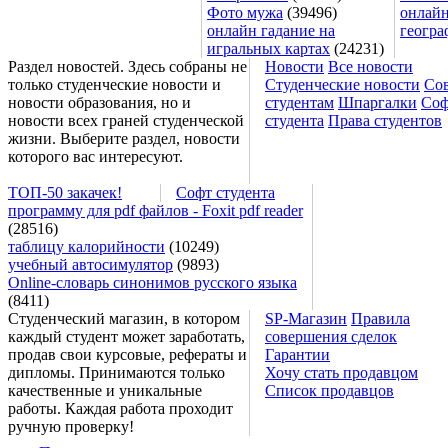
Фото мужа
(39496)
онлайн
онлайн гадание на
геогра
игральных картах
(24231)
Раздел новостей. Здесь собраны не
Новости
Все новости
только студенческие новости и
Студенческие новости
Со
новости образования, но и
студентам
Шпаргалки
Соф
новости всех граней студенческой
студента
Права студентов
жизни. Выберите раздел, новости
которого вас интересуют.
ТОП-50 закачек!
Софт студента
программу для pdf файлов - Foxit pdf reader
(28516)
таблицу калорийности
(10249)
учебный автосимулятор
(9893)
Online-словарь синонимов русского языка
(8411)
Студенческий магазин, в котором
SP-Магазин
Правила
каждый студент может заработать,
совершения сделок
продав свои курсовые, рефераты и
Гарантии
дипломы. Принимаются только
Хочу стать продавцом
качественные и уникальные
Список продавцов
работы. Каждая работа проходит
ручную проверку!