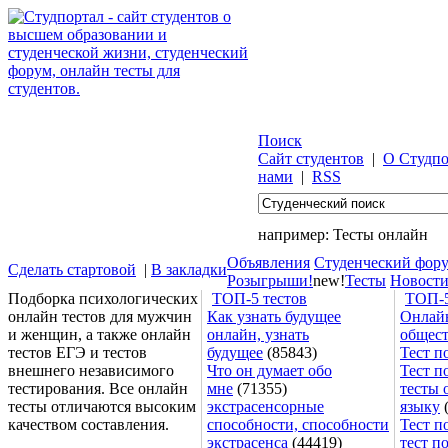
Поиск
Сайт студентов
|
О Студпо
нами
|
RSS
например:
Тесты онлайн
Объявления
Студенческий фор
Сделать стартовой
|
В закладки
Розыгрыши!
new!
Тесты
Новост
Подборка психологических
ТОП-5 тестов
ТОП-5
онлайн тестов для мужчин
Как узнать будущее
Онлайн
и женщин, а также онлайн
онлайн, узнать
общес
тестов ЕГЭ и тестов
будущее
(85843)
Тест п
внешнего независимого
Что он думает обо
Тест п
тестирования. Все онлайн
мне
(71355)
тесты 
тесты отличаются высоким
экстрасенсорные
языку
(
качеством составления.
способности, способности
Тест п
экстрасенса
(44419)
тест п