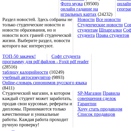
Фото мужа
(39500)
онлайн
онлайн гадание на
геогра
игральных картах
(24232)
Раздел новостей. Здесь собраны не
Новости
Все новости
только студенческие новости и
Студенческие новости
Со
новости образования, но и
студентам
Шпаргалки
Соф
новости всех граней студенческой
студента
Права студентов
жизни. Выберите раздел, новости
которого вас интересуют.
ТОП-50 закачек!
Софт студента
программу для pdf файлов - Foxit pdf reader
(28516)
таблицу калорийности
(10249)
учебный автосимулятор
(9893)
Online-словарь синонимов русского языка
(8411)
Студенческий магазин, в котором
SP-Магазин
Правила
каждый студент может заработать,
совершения сделок
продав свои курсовые, рефераты и
Гарантии
дипломы. Принимаются только
Хочу стать продавцом
качественные и уникальные
Список продавцов
работы. Каждая работа проходит
ручную проверку!