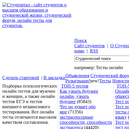
Поиск
Сайт студентов
|
О Студпо
нами
|
RSS
например:
Тесты онлайн
Объявления
Студенческий фор
Сделать стартовой
|
В закладки
Розыгрыши!
new!
Тесты
Новост
Подборка психологических
ТОП-5 тестов
ТОП-5
онлайн тестов для мужчин
Как узнать будущее
Онлайн
и женщин, а также онлайн
онлайн, узнать
общес
тестов ЕГЭ и тестов
будущее
(85843)
Тест п
внешнего независимого
Что он думает обо
Тест п
тестирования. Все онлайн
мне
(71356)
тесты 
тесты отличаются высоким
экстрасенсорные
языку
(
качеством составления.
способности, способности
Тест п
экстрасенса
(44420)
тест п