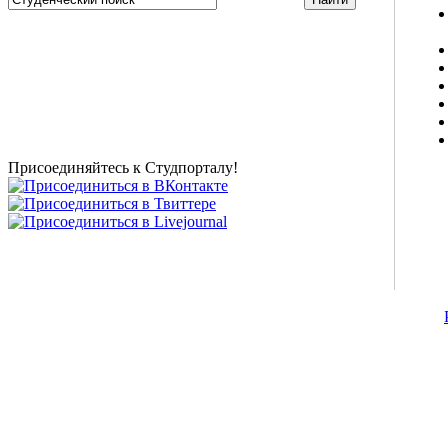
Studportal.net.ua - неофициальный студенческий сайт
о высшем образовании и студенческой жизни.
Студенческие новости, шпаргалки, софт, форум
студентов, живое общение в чате, студенческий
магазин и полезные советы, тесты ЕГЭ онлайн и
новости внешнего тестирования собраны и
представлены на нашем студенческом сайте.
Присоединяйтесь к Студпорталу!
©2007-2013