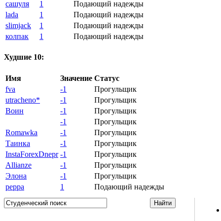
сашуля
1
Подающий надежды
lada
1
Подающий надежды
slimjack
1
Подающий надежды
колпак
1
Подающий надежды
Худшие 10:
Имя
Значение
Статус
fva
-1
Прогульщик
utracheno*
-1
Прогульщик
Воин
-1
Прогульщик
-1
Прогульщик
Romawka
-1
Прогульщик
Таинка
-1
Прогульщик
InstaForexDnepr
-1
Прогульщик
Allianze
-1
Прогульщик
Элона
-1
Прогульщик
peppa
1
Подающий надежды