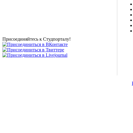
Studportal.net.ua - неофициальный студенческий сайт
о высшем образовании и студенческой жизни.
Студенческие новости, шпаргалки, софт, форум
студентов, живое общение в чате, студенческий
магазин и полезные советы, тесты ЕГЭ онлайн и
новости внешнего тестирования собраны и
представлены на нашем студенческом сайте.
Присоединяйтесь к Студпорталу!
©2007-2013