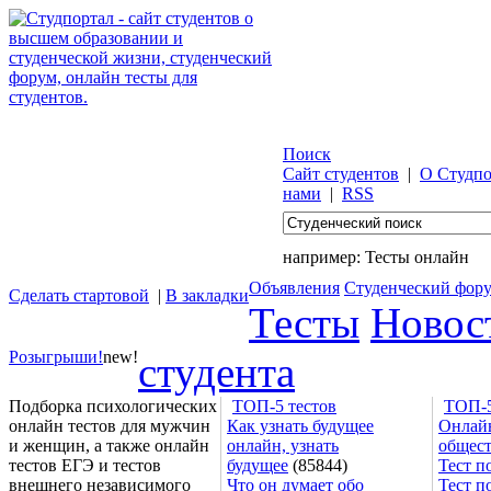
Поиск
Сайт студентов
|
О Студпо
нами
|
RSS
например:
Тесты онлайн
Объявления
Студенческий фор
Сделать стартовой
|
В закладки
Тесты
Новос
Розыгрыши!
new!
студента
Подборка психологических
ТОП-5 тестов
ТОП-5
онлайн тестов для мужчин
Как узнать будущее
Онлайн
и женщин, а также онлайн
онлайн, узнать
общес
тестов ЕГЭ и тестов
будущее
(85844)
Тест п
внешнего независимого
Что он думает обо
Тест п