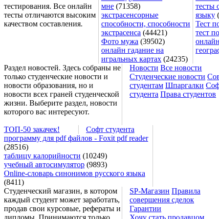
тестирования. Все онлайн
мне
(71358)
тесты 
тесты отличаются высоким
экстрасенсорные
языку
(
качеством составления.
способности, способности
Тест п
экстрасенса
(44421)
тест п
Фото мужа
(39502)
онлайн
онлайн гадание на
геогра
игральных картах
(24235)
Раздел новостей. Здесь собраны не
Новости
Все новости
только студенческие новости и
Студенческие новости
Со
новости образования, но и
студентам
Шпаргалки
Соф
новости всех граней студенческой
студента
Права студентов
жизни. Выберите раздел, новости
которого вас интересуют.
ТОП-50 закачек!
Софт студента
программу для pdf файлов - Foxit pdf reader
(28516)
таблицу калорийности
(10249)
учебный автосимулятор
(9893)
Online-словарь синонимов русского языка
(8411)
Студенческий магазин, в котором
SP-Магазин
Правила
каждый студент может заработать,
совершения сделок
продав свои курсовые, рефераты и
Гарантии
дипломы. Принимаются только
Хочу стать продавцом