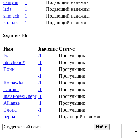
сашуля
1
Подающий надежды
lada
1
Подающий надежды
slimjack
1
Подающий надежды
колпак
1
Подающий надежды
Худшие 10:
Имя
Значение
Статус
fva
-1
Прогульщик
utracheno*
-1
Прогульщик
Воин
-1
Прогульщик
-1
Прогульщик
Romawka
-1
Прогульщик
Таинка
-1
Прогульщик
InstaForexDnepr
-1
Прогульщик
Allianze
-1
Прогульщик
Элона
-1
Прогульщик
peppa
1
Подающий надежды