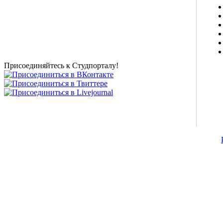
Studportal.net.ua - неофициальный студенческий сайт
о высшем образовании и студенческой жизни.
Студенческие новости, шпаргалки, софт, форум
студентов, живое общение в чате, студенческий
магазин и полезные советы, тесты ЕГЭ онлайн и
новости внешнего тестирования собраны и
представлены на нашем студенческом сайте.
Присоединяйтесь к Студпорталу!
©2007-2013