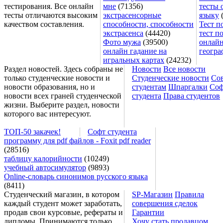
тестирования. Все онлайн
мне
(71356)
тесты 
тесты отличаются высоким
экстрасенсорные
языку
(
качеством составления.
способности, способности
Тест п
экстрасенса
(44420)
тест п
Фото мужа
(39500)
онлайн
онлайн гадание на
геогра
игральных картах
(24232)
Раздел новостей. Здесь собраны не
Новости
Все новости
только студенческие новости и
Студенческие новости
Со
новости образования, но и
студентам
Шпаргалки
Соф
новости всех граней студенческой
студента
Права студентов
жизни. Выберите раздел, новости
которого вас интересуют.
ТОП-50 закачек!
Софт студента
программу для pdf файлов - Foxit pdf reader
(28516)
таблицу калорийности
(10249)
учебный автосимулятор
(9893)
Online-словарь синонимов русского языка
(8411)
Студенческий магазин, в котором
SP-Магазин
Правила
каждый студент может заработать,
совершения сделок
продав свои курсовые, рефераты и
Гарантии
дипломы. Принимаются только
Хочу стать продавцом