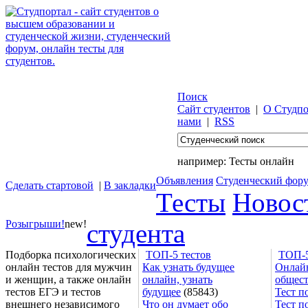
Поиск
Сайт студентов
|
О Студпо
нами
|
RSS
например:
Тесты онлайн
Объявления
Студенческий фор
Сделать стартовой
|
В закладки
Тесты
Новос
Розыгрыши!
new!
студента
Подборка психологических
ТОП-5 тестов
ТОП-5
онлайн тестов для мужчин
Как узнать будущее
Онлайн
и женщин, а также онлайн
онлайн, узнать
общес
тестов ЕГЭ и тестов
будущее
(85843)
Тест п
внешнего независимого
Что он думает обо
Тест п