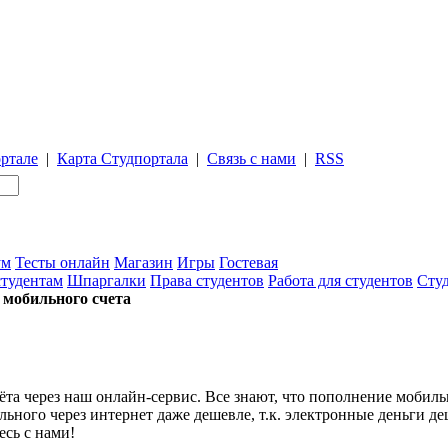
ртале
|
Карта Студпортала
|
Связь с нами
|
RSS
ум
Тесты онлайн
Магазин
Игры
Гостевая
студентам
Шпаргалки
Права студентов
Работа для студентов
Студ
 мобильного счета
а через наш онлайн-сервис. Все знают, что пополнение мобиль
льного через интернет даже дешевле, т.к. электронные деньги 
есь с нами!