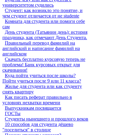
университетом судились
Студент: как возникло это понятие, и
чем студент отличается от не studente
Комната для студента или помоги себе
сам
День студента (Татьянин день): история
праздника, как отмечают День Студента.
Правильный перевод фамилий на
английский и написание фамилий на
английском
Скачать бесплатно курсовую теперь не
проблема! Банк курсовых открыт для
скачивания!
Куда пойти учиться после школы?
Пойти учиться после 9 или 11 класса?
Жилье для студента или как студенту
снять квартиру
Как писать реферат правильно в
условиях нехватки времени
Выпускникам посвящается
ГОСТы
Студенты нынешнего и прошлого веков
10 способов для студента дёшево
"поселиться" в столице