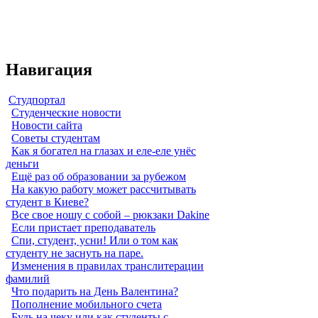
Навигация
Студпортал
Студенческие новости
Новости сайта
Советы студентам
Как я богател на глазах и еле-еле унёс
деньги
Ещё раз об образовании за рубежом
На какую работу может рассчитывать
студент в Киеве?
Все свое ношу с собой – рюкзаки Dakine
Если пристает преподаватель
Спи, студент, усни! Или о том как
студенту не заснуть на паре.
Изменения в правилах транслитерации
фамилий
Что подарить на День Валентина?
Пополнение мобильного счета
Будь на чеку или как студенты с