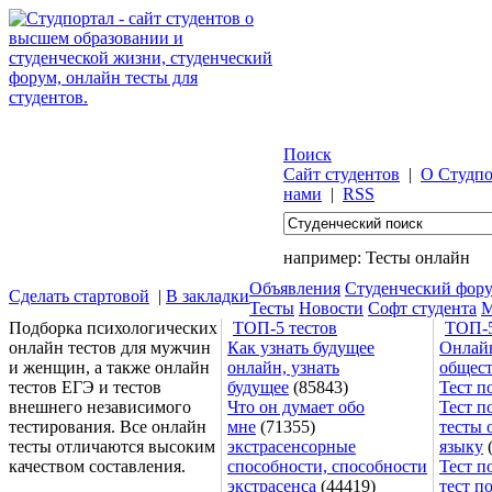
Поиск
Сайт студентов
|
О Студпо
нами
|
RSS
например:
Тесты онлайн
Объявления
Студенческий фор
Сделать стартовой
|
В закладки
Тесты
Новости
Софт студента
М
Подборка психологических
ТОП-5 тестов
ТОП-5
онлайн тестов для мужчин
Как узнать будущее
Онлайн
и женщин, а также онлайн
онлайн, узнать
общес
тестов ЕГЭ и тестов
будущее
(85843)
Тест п
внешнего независимого
Что он думает обо
Тест п
тестирования. Все онлайн
мне
(71355)
тесты 
тесты отличаются высоким
экстрасенсорные
языку
(
качеством составления.
способности, способности
Тест п
экстрасенса
(44419)
тест п