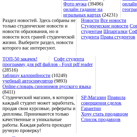
Фото мужа
(39496)
онлайн
онлайн гадание на
геогра
игральных картах
(24231)
Раздел новостей. Здесь собраны не
Новости
Все новости
только студенческие новости и
Студенческие новости
Со
новости образования, но и
студентам
Шпаргалки
Соф
новости всех граней студенческой
студента
Права студентов
жизни. Выберите раздел, новости
которого вас интересуют.
ТОП-50 закачек!
Софт студента
программу для pdf файлов - Foxit pdf reader
(28516)
таблицу калорийности
(10249)
учебный автосимулятор
(9893)
Online-словарь синонимов русского языка
(8411)
Студенческий магазин, в котором
SP-Магазин
Правила
каждый студент может заработать,
совершения сделок
продав свои курсовые, рефераты и
Гарантии
дипломы. Принимаются только
Хочу стать продавцом
качественные и уникальные
Список продавцов
работы. Каждая работа проходит
ручную проверку!