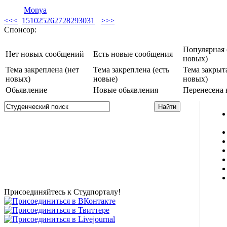
Monya
<<
<
1
5
10
25
26
27
28
29
30
31
>
>>
Спонсор:
Популярная 
Нет новых сообщений
Есть новые сообщения
новых)
Тема закреплена (нет
Тема закреплена (есть
Тема закрыта
новых)
новые)
новых)
Обьявление
Новые обьявления
Перенесена 
Studportal.net.ua - неофициальный студенческий сайт
о высшем образовании и студенческой жизни.
Студенческие новости, шпаргалки, софт, форум
студентов, живое общение в чате, студенческий
магазин и полезные советы, тесты ЕГЭ онлайн и
новости внешнего тестирования собраны и
представлены на нашем студенческом сайте.
Присоединяйтесь к Студпорталу!