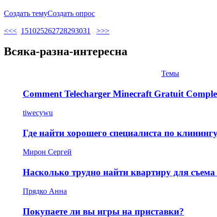
Создать тему
Создать опрос
<<
<
1
5
10
25
26
27
28
29
30
31
>
>>
Всяка-разна-интересна
Темы
Comment Telecharger Minecraft Gratuit Comple
tiwecywu
Где найти хорошего специалиста по клининг
Мирон Сергей
Насколько трудно найти квартиру для съема
Прядко Анна
Покупаете ли вы игры на приставки?