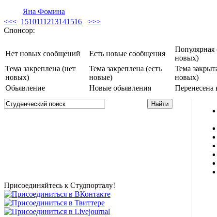
Яна Фомина
<<
<
1
5
10
11
12
13
14
15
16
>
>>
Спонсор:
Популярная 
Нет новых сообщений
Есть новые сообщения
новых)
Тема закреплена (нет
Тема закреплена (есть
Тема закрыта
новых)
новые)
новых)
Обьявление
Новые обьявления
Перенесена 
Studportal.net.ua - неофициальный студенческий сайт
о высшем образовании и студенческой жизни.
Студенческие новости, шпаргалки, софт, форум
студентов, живое общение в чате, студенческий
магазин и полезные советы, тесты ЕГЭ онлайн и
новости внешнего тестирования собраны и
представлены на нашем студенческом сайте.
Присоединяйтесь к Студпорталу!