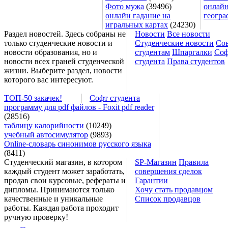
Фото мужа
(39496)
онлайн
онлайн гадание на
геогра
игральных картах
(24230)
Раздел новостей. Здесь собраны не
Новости
Все новости
только студенческие новости и
Студенческие новости
Со
новости образования, но и
студентам
Шпаргалки
Соф
новости всех граней студенческой
студента
Права студентов
жизни. Выберите раздел, новости
которого вас интересуют.
ТОП-50 закачек!
Софт студента
программу для pdf файлов - Foxit pdf reader
(28516)
таблицу калорийности
(10249)
учебный автосимулятор
(9893)
Online-словарь синонимов русского языка
(8411)
Студенческий магазин, в котором
SP-Магазин
Правила
каждый студент может заработать,
совершения сделок
продав свои курсовые, рефераты и
Гарантии
дипломы. Принимаются только
Хочу стать продавцом
качественные и уникальные
Список продавцов
работы. Каждая работа проходит
ручную проверку!