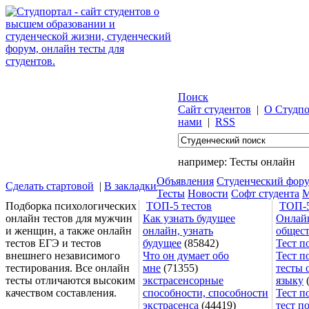
Поиск
Сайт студентов
|
О Студпо
нами
|
RSS
например:
Тесты онлайн
Объявления
Студенческий фор
Сделать стартовой
|
В закладки
Тесты
Новости
Софт студента
М
Подборка психологических
ТОП-5 тестов
ТОП-5
онлайн тестов для мужчин
Как узнать будущее
Онлайн
и женщин, а также онлайн
онлайн, узнать
общес
тестов ЕГЭ и тестов
будущее
(85842)
Тест п
внешнего независимого
Что он думает обо
Тест п
тестирования. Все онлайн
мне
(71355)
тесты 
тесты отличаются высоким
экстрасенсорные
языку
(
качеством составления.
способности, способности
Тест п
экстрасенса
(44419)
тест п