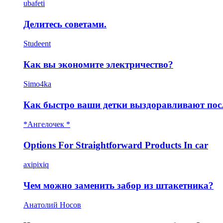
ubafeti
Делитесь советами.
Studeent
Как вы экономите электричество?
Simo4ka
Как быстро ваши детки выздоравливают пос
*Ангелочек *
Options For Straightforward Products In car
axipixiq
Чем можно заменить забор из штакетника?
Анатолий Носов