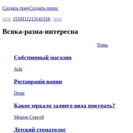
Создать тему
Создать опрос
<<
<
1
5
10
11
12
13
14
15
16
>
>>
Всяка-разна-интересна
Темы
Собственный магазин
JuJu
Реставрація ванни
Denn
Какое зеркало заднего вида покупать?
Мирон Сергей
Детский стоматолог