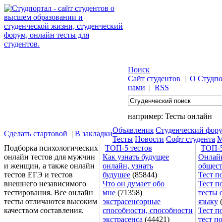
Поиск
Сайт студентов
|
О Студпо
нами
|
RSS
например:
Тесты онлайн
Объявления
Студенческий фор
Сделать стартовой
|
В закладки
Тесты
Новости
Софт студента
М
Подборка психологических
ТОП-5 тестов
ТОП-5
онлайн тестов для мужчин
Как узнать будущее
Онлайн
и женщин, а также онлайн
онлайн, узнать
общес
тестов ЕГЭ и тестов
будущее
(85844)
Тест п
внешнего независимого
Что он думает обо
Тест п
тестирования. Все онлайн
мне
(71358)
тесты 
тесты отличаются высоким
экстрасенсорные
языку
(
качеством составления.
способности, способности
Тест п
экстрасенса
(44421)
тест п