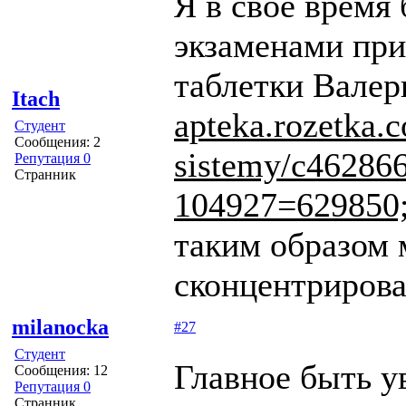
Я в свое время 
экзаменами пр
таблетки Вале
Itach
apteka.rozetka.
Студент
Сообщения: 2
sistemy/c46286
Репутация 0
Странник
104927=629850;
таким образом
сконцентрирова
milanocka
#27
Студент
Главное быть у
Сообщения: 12
Репутация 0
Странник