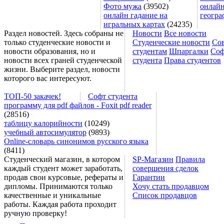
Фото мужа
(39502)
онлайн
онлайн гадание на
геогра
игральных картах
(24235)
Раздел новостей. Здесь собраны не
Новости
Все новости
только студенческие новости и
Студенческие новости
Со
новости образования, но и
студентам
Шпаргалки
Соф
новости всех граней студенческой
студента
Права студентов
жизни. Выберите раздел, новости
которого вас интересуют.
ТОП-50 закачек!
Софт студента
программу для pdf файлов - Foxit pdf reader
(28516)
таблицу калорийности
(10249)
учебный автосимулятор
(9893)
Online-словарь синонимов русского языка
(8411)
Студенческий магазин, в котором
SP-Магазин
Правила
каждый студент может заработать,
совершения сделок
продав свои курсовые, рефераты и
Гарантии
дипломы. Принимаются только
Хочу стать продавцом
качественные и уникальные
Список продавцов
работы. Каждая работа проходит
ручную проверку!