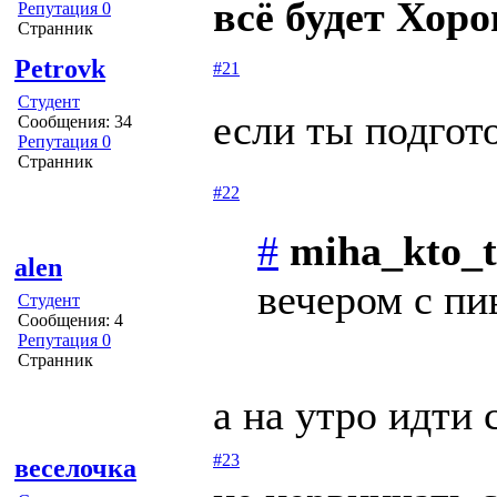
всё будет Хор
Репутация 0
Странник
Petrovk
#21
Студент
если ты подгот
Сообщения: 34
Репутация 0
Странник
#22
#
miha_kto_t
alen
вечером с пи
Студент
Сообщения: 4
Репутация 0
Странник
а на утро идти
#23
веселочка