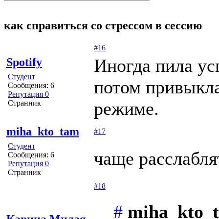
как справиться со стрессом в сессию
#16
Иногда пила ус
Spotify
Студент
потом привыкла
Сообщения: 6
Репутация 0
режиме.
Странник
miha_kto_tam
#17
Студент
чаще расслабля
Сообщения: 6
Репутация 0
Странник
#18
#
miha_kto_t
Карина Милая