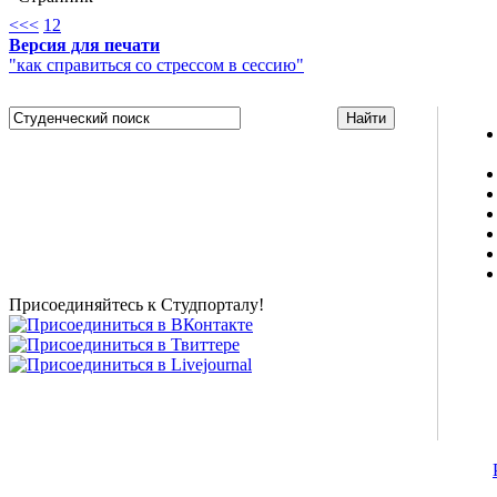
<<
<
1
2
Версия для печати
"как справиться со стрессом в сессию"
Studportal.net.ua - неофициальный студенческий сайт
о высшем образовании и студенческой жизни.
Студенческие новости, шпаргалки, софт, форум
студентов, живое общение в чате, студенческий
магазин и полезные советы, тесты ЕГЭ онлайн и
новости внешнего тестирования собраны и
представлены на нашем студенческом сайте.
Присоединяйтесь к Студпорталу!
©2007-2013