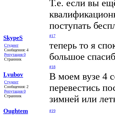
Т.е. если вы е
квалификационн
поступать бесп
#17
SkypeS
теперь то я спо
Студент
Сообщения: 4
большое спасиб
Репутация 0
Странник
#18
В моем вузе 4 
Lyubov
Студент
перевестись по
Сообщения: 2
Репутация 0
зимней или лет
Странник
Oughtem
#19