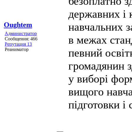
безоплатно з
державних і
навчальних з
Oughtem
Администратор
в межах стан
Сообщения: 466
Репутация 13
певний освіт
Реаниматор
громадянин з
у виборі фор
вищого навча
підготовки і 