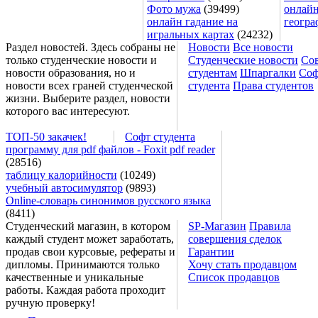
Фото мужа
(39499)
онлайн
онлайн гадание на
геогра
игральных картах
(24232)
Раздел новостей. Здесь собраны не
Новости
Все новости
только студенческие новости и
Студенческие новости
Со
новости образования, но и
студентам
Шпаргалки
Соф
новости всех граней студенческой
студента
Права студентов
жизни. Выберите раздел, новости
которого вас интересуют.
ТОП-50 закачек!
Софт студента
программу для pdf файлов - Foxit pdf reader
(28516)
таблицу калорийности
(10249)
учебный автосимулятор
(9893)
Online-словарь синонимов русского языка
(8411)
Студенческий магазин, в котором
SP-Магазин
Правила
каждый студент может заработать,
совершения сделок
продав свои курсовые, рефераты и
Гарантии
дипломы. Принимаются только
Хочу стать продавцом
качественные и уникальные
Список продавцов
работы. Каждая работа проходит
ручную проверку!