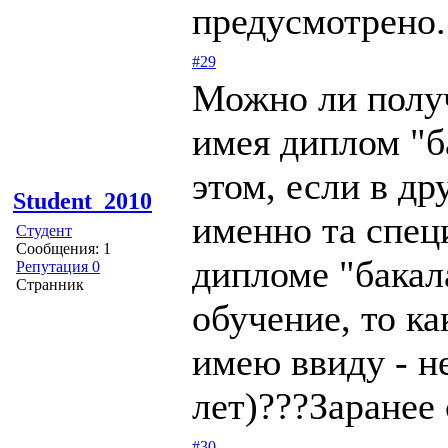
предусмотрено.
#29
Можно ли получ
имея диплом "б
этом, если в др
Student_2010
именно та специ
Студент
Сообщения: 1
дипломе "бакал
Репутация 0
Странник
обучение, то ка
имею ввиду - н
лет)???Заранее 
#30