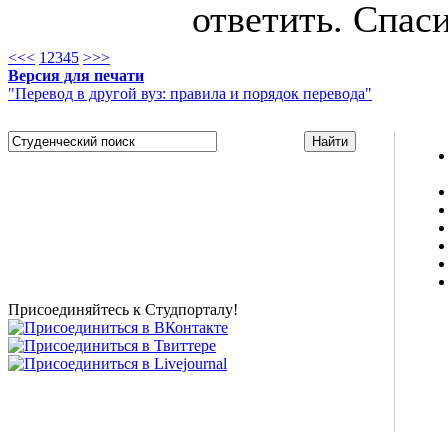
ответить. Спас
<<
<
1
2
3
4
5
>
>>
Версия для печати
"Перевод в другой вуз: правила и порядок перевода"
Studportal.net.ua - неофициальный студенческий сайт
о высшем образовании и студенческой жизни.
Студенческие новости, шпаргалки, софт, форум
студентов, живое общение в чате, студенческий
магазин и полезные советы, тесты ЕГЭ онлайн и
новости внешнего тестирования собраны и
представлены на нашем студенческом сайте.
Присоединяйтесь к Студпорталу!