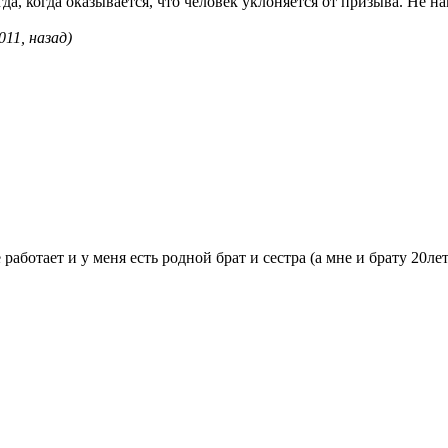
а, когда оказывается, что человек уклоняется от призыва. Не н
11, назад)
 работает и у меня есть родной брат и сестра (а мне и брату 20л