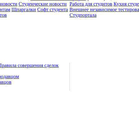
 новости
Студенческие новости
Работа для студнтов
Кухня студ
ентам
Шпаргалки
Софт студента
Внешнее независимое тестиров
тов
Студпортала
Правила совершения сделок
родавцом
авцов