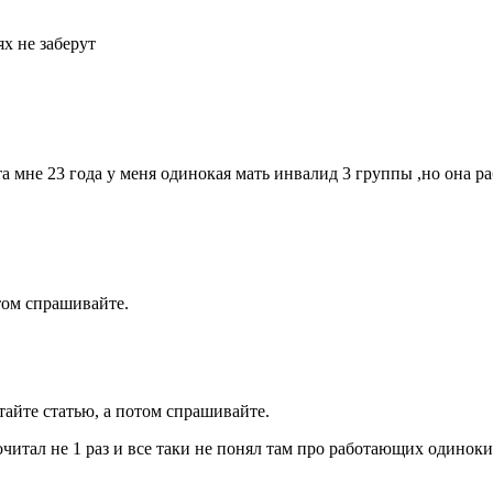
х не заберут
 мне 23 года у меня одинокая мать инвалид 3 группы ,но она ра
том спрашивайте.
айте статью, а потом спрашивайте.
очитал не 1 раз и все таки не понял там про работающих одинок