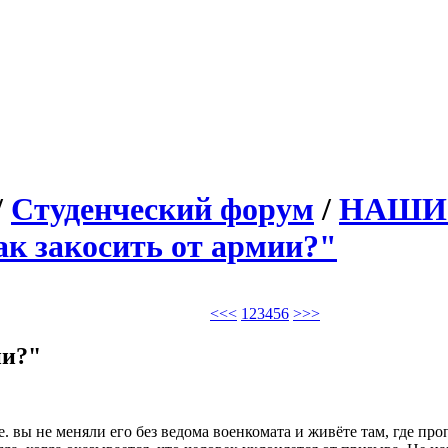
/
Студенческий форум
/
НАШИ
ак закосить от армии?"
<<
<
1
2
3
4
5
6
>
>>
ии?"
т.е. вы не меняли его без ведома военкомата и живёте там, где пр