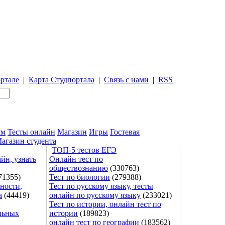
ртале
|
Карта Студпортала
|
Связь с нами
|
RSS
ум
Тесты онлайн
Магазин
Игры
Гостевая
агазин студента
ТОП-5 тестов ЕГЭ
йн, узнать
Онлайн тест по
обществознанию
(330763)
71355)
Тест по биологии
(279388)
ности,
Тест по русскому языку, тесты
а
(44419)
онлайн по русскому языку
(233021)
Тест по истории, онлайн тест по
льных
истории
(189823)
онлайн тест по географии
(183562)