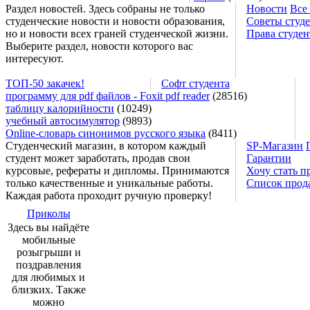
Раздел новостей. Здесь собраны не только
Новости
Все
студенческие новости и новости образования,
Советы студ
но и новости всех граней студенческой жизни.
Права студен
Выберите раздел, новости которого вас
интересуют.
ТОП-50 закачек!
Софт студента
программу для pdf файлов - Foxit pdf reader
(28516)
таблицу калорийности
(10249)
учебный автосимулятор
(9893)
Online-словарь синонимов русского языка
(8411)
Студенческий магазин, в котором каждый
SP-Магазин
студент может заработать, продав свои
Гарантии
курсовые, рефераты и дипломы. Принимаются
Хочу стать п
только качественные и уникальные работы.
Список прод
Каждая работа проходит ручную проверку!
Приколы
Здесь вы найдёте
мобильные
розыгрыши и
поздравления
для любимых и
близких. Также
можно