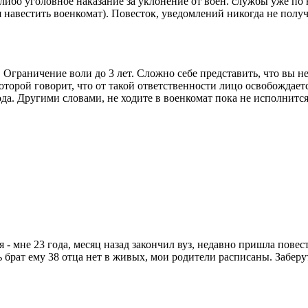
ибо уголовное наказание за уклонение от воен. службы уже по н
 навестить военкомат). Повесток, уведомлений никогда не получ
 Ограничение воли до 3 лет. Сложно себе представить, что вы не 
1 которой говорит, что от такой ответственности лицо освобождае
а. Другими словами, не ходите в военкомат пока не исполнится 2
я - мне 23 года, месяц назад закончил вуз, недавно пришла повес
ь брат ему 38 отца нет в живых, мои родители расписаны. Заберу