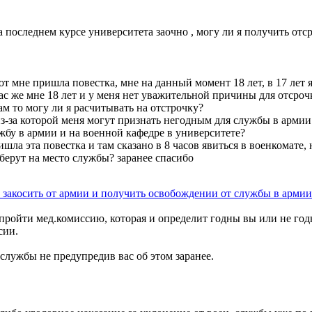
а последнем курсе университета заочно , могу ли я получить отс
вот мне пришла повестка, мне на данный момент 18 лет, в 17 лет 
час же мне 18 лет и у меня нет уважительной причины для отсрочк
ам то могу ли я расчитывать на отстрочку?
из-за которой меня могут признать негодным для службы в армии ,
ужбу в армии и на военной кафедре в университете?
шла эта повестка и там сказано в 8 часов явиться в военкомате, 
берут на место службы? заранее спасибо
 закосить от армии и получить освобождении от службы в армии
о пройти мед.комиссию, которая и определит годны вы или не годн
сии.
 службы не предупредив вас об этом заранее.