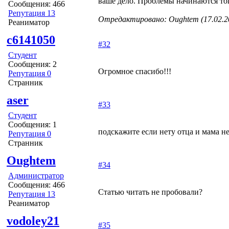
ваше дело. Проблемы начинаются тогд
Сообщения: 466
Репутация 13
Отредактировано: Oughtem (17.02.20
Реаниматор
c6141050
#32
Студент
Сообщения: 2
Огромное спасибо!!!
Репутация 0
Странник
aser
#33
Студент
Сообщения: 1
подскажите если нету отца и мама не
Репутация 0
Странник
Oughtem
#34
Администратор
Сообщения: 466
Статью читать не пробовали?
Репутация 13
Реаниматор
vodoley21
#35