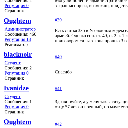
Сообщения: 2
Могу ли понести административное л
Репутация 0
загранпаспорт и, возможно, придется
Странник
Oughtem
#39
Администратор
Есть статья 335 в Уголовном кодексе.
Сообщения: 466
армией. Однако есть ст. 49, п. 2 ч. 
Репутация 13
приговором силы закона прошло 3 год
Реаниматор
blacknoir
#40
Студент
Сообщения: 2
Спасибо
Репутация 0
Странник
Ivanidze
#41
Студент
Сообщения: 1
Здравствуйте, а у меня такая ситуаци
Репутация 0
отцу 57 лет он военный, по маме ест
Странник
Oughtem
#42