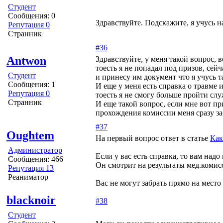
Студент
Сообщения: 0
Здравствуйте. Подскажите, я учусь н
Репутация 0
Странник
#36
Antwon
Здравствуйте, у меня такой вопрос, 
тоесть я не попадал под призов, сей
Студент
и принесу им документ что я учусь т
Сообщения: 1
И еще у меня есть справка о травме 
Репутация 0
тоесть я не смогу больше пройти сл
Странник
И еще такой вопрос, если мне вот при
прохождения комиссии меня сразу за
#37
Oughtem
На первый вопрос ответ в статье
Как
Администратор
Если у вас есть справка, то вам над
Сообщения: 466
Он смотрит на результаты мед.комис
Репутация 13
Реаниматор
Вас не могут забрать прямо на место
blacknoir
#38
Студент