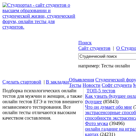
Поиск
Сайт студентов
|
О Студпо
например:
Тесты онлайн
Объявления
Студенческий фор
Сделать стартовой
|
В закладки
Тесты
Новости
Софт студента
М
Подборка психологических онлайн
ТОП-5 тестов
тестов для мужчин и женщин, а также
Как узнать будущее онла
онлайн тестов ЕГЭ и тестов внешнего
будущее
(85843)
независимого тестирования. Все
Что он думает обо мне
(
онлайн тесты отличаются высоким
экстрасенсорные способ
качеством составления.
способности экстрасенс
Фото мужа
(39496)
онлайн гадание на игра
картах
(24231)