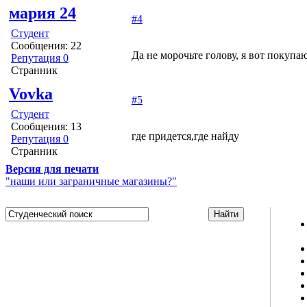
мария 24
#4
Студент
Сообщения: 22
Да не морочьте голову, я вот покупа
Репутация 0
Странник
Vovka
#5
Студент
Сообщения: 13
где придется,где найду
Репутация 0
Странник
Версия для печати
"наши или заграничные магазины?"
Studportal.net.ua - неофициальный студенческий сайт
о высшем образовании и студенческой жизни.
Студенческие новости, шпаргалки, софт, форум
студентов, живое общение в чате, студенческий
магазин и полезные советы, тесты ЕГЭ онлайн и
новости внешнего тестирования собраны и