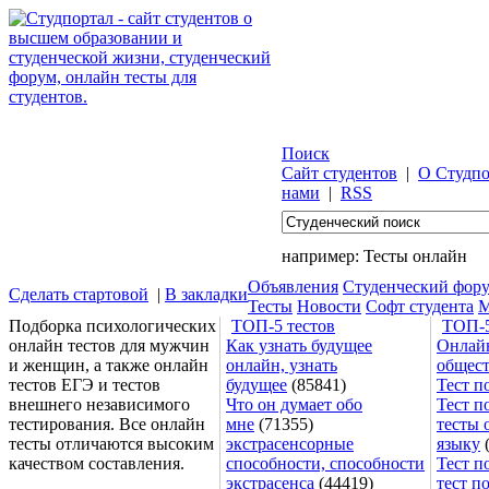
Поиск
Сайт студентов
|
О Студпо
нами
|
RSS
например:
Тесты онлайн
Объявления
Студенческий фор
Сделать стартовой
|
В закладки
Тесты
Новости
Софт студента
М
Подборка психологических
ТОП-5 тестов
ТОП-5
онлайн тестов для мужчин
Как узнать будущее
Онлайн
и женщин, а также онлайн
онлайн, узнать
общес
тестов ЕГЭ и тестов
будущее
(85841)
Тест п
внешнего независимого
Что он думает обо
Тест п
тестирования. Все онлайн
мне
(71355)
тесты 
тесты отличаются высоким
экстрасенсорные
языку
(
качеством составления.
способности, способности
Тест п
экстрасенса
(44419)
тест п