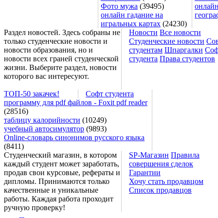
Фото мужа
(39495)
онлайн
онлайн гадание на
геогра
игральных картах
(24230)
Раздел новостей. Здесь собраны не
Новости
Все новости
только студенческие новости и
Студенческие новости
Со
новости образования, но и
студентам
Шпаргалки
Соф
новости всех граней студенческой
студента
Права студентов
жизни. Выберите раздел, новости
которого вас интересуют.
ТОП-50 закачек!
Софт студента
программу для pdf файлов - Foxit pdf reader
(28516)
таблицу калорийности
(10249)
учебный автосимулятор
(9893)
Online-словарь синонимов русского языка
(8411)
Студенческий магазин, в котором
SP-Магазин
Правила
каждый студент может заработать,
совершения сделок
продав свои курсовые, рефераты и
Гарантии
дипломы. Принимаются только
Хочу стать продавцом
качественные и уникальные
Список продавцов
работы. Каждая работа проходит
ручную проверку!